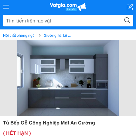
Nội thất phòng ngủ
Giường, tủ, kệ ...
Tủ Bếp Gỗ Công Nghiệp Mdf An Cường
( HẾT HẠN )