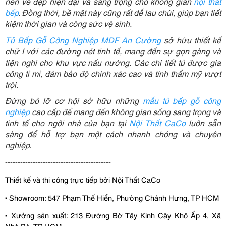
nên vẻ đẹp hiện đại và sang trọng cho không gian 
nội thất 
bếp
. Đồng thời, bề mặt này cũng rất dễ lau chùi, giúp bạn tiết 
kiệm thời gian và công sức vệ sinh.
Tủ Bếp Gỗ Công Nghiệp MDF An Cường
 sở hữu thiết kế 
chữ I với các đường nét tinh tế, mang đến sự gọn gàng và 
tiện nghi cho khu vực nấu nướng. Các chi tiết tủ được gia 
công tỉ mỉ, đảm bảo độ chính xác cao và tính thẩm mỹ vượt 
trội.
Đừng bỏ lỡ cơ hội sở hữu những 
mẫu tủ bếp gỗ công 
nghiệp
 cao cấp để mang đến không gian sống sang trọng và 
tinh tế cho ngôi nhà của bạn tại 
Nội Thất CaCo
 luôn sẵn 
sàng để hỗ trợ bạn một cách nhanh chóng và chuyên 
nghiệp.
------------------------------------------
Thiết kế và thi công trực tiếp bởi Nội Thất CaCo
▪ Showroom: 547 Phạm Thế Hiển, Phường Chánh Hưng, TP HCM
▪ Xưởng sản xuất: 213 Đường Bờ Tây Kinh Cây Khô Ấp 4, Xã 