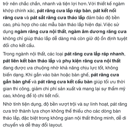
trở nên chắc chắn, nhanh và tiện lợi hơn. Với thiết kế ngàm
khớp chính xác,
pát răng cưa lắp ráp bàn
,
pát kết nối
răng cưa
và
pát sắt răng cưa tháo lắp
đảm bảo độ bền
cao, phù hợp cho các mẫu bàn tháo lắp hiện đại. Việc sử
dụng
ngàm răng cưa nội thất
,
ngàm âm dương răng cưa
không chỉ giúp tháo lắp dễ dàng mà còn giữ độ ổn định tuyệt
đối cho kết cấu.
Trong ngành nội thất, các loại
pát răng cưa lắp ráp nhanh
,
pát liên kết bàn tháo lắp
và
phụ kiện răng cưa nội thất
đang được ưa chuộng nhờ khả năng chịu lực tốt, không
biến dạng. Khi gắn vào bàn hoặc bàn ghế,
pát răng cưa
gắn bàn ghế
và
pát răng cưa kết cấu bàn
giúp tối ưu thời
gian thi công, giảm chi phí sản xuất và mang lại sự thẩm mỹ
cao, không để lộ chi tiết nối.
Nhờ tính tiện dụng, độ bền vượt trội và sự linh hoạt, pát răng
cưa trở thành lựa chọn không thể thiếu cho các dòng bàn
tháo lắp, đặc biệt trong không gian nội thất thông minh, dễ di
chuyển và dễ thay đổi layout.