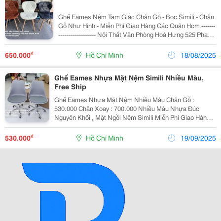
Ghế Eames Nệm Tam Giác Chân Gỗ - Bọc Simili - Chân
Gỗ Như Hình - Miễn Phí Giao Hàng Các Quận Hcm -------
------------------- Nội Thất Văn Phòng Hoà Hưng 525 Phạm
Văn Đồng, P13, Bình Thạnh, Hcm ☎️ 0902440757 (Zalo)
₫
650.000
Hồ Chí Minh
18/08/2025
Ghế Eames Nhựa Mặt Nệm Simili Nhiều Màu,
Free Ship
Ghế Eames Nhựa Mặt Nệm Nhiều Màu Chân Gỗ :
530.000 Chân Xoay : 700.000 Nhiều Màu Nhựa Đúc
Nguyên Khối , Mặt Ngồi Nệm Simili Miễn Phí Giao Hàng
Các Quận Hcm
&Mdash;&Mdash;&Mdash;&Mdash;&Mdash;&Mdash;&Md
₫
530.000
Hồ Chí Minh
19/09/2025