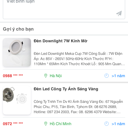
Gợi ý cho bạn
Đèn Downlight 7W Kính Mờ
Đèn Led Downlight Meka Cup 7W Công Suất : 7W Điện
Áp: Ac 85V - 265V/ 50Hz-60Hz Kích Thước R*H :
110Mm * 65Mm Kích Thước Khoét Lỗ : 905 Mm Quang
Thông : 630 Lm Nhiệt Độ Màu :
6500K(Trắng)/3200K(Vàng) Vật Liệu : Nhôm Đúc B
0988 *** ***
Hà Nội
>1 năm
Đèn Led Công Ty Ánh Sáng Vàng
Công Ty Tnhh Tm Dv Kt Ánh Sáng Vàng Đc: 67 Nguyễn
Phúc Chu, P15, Tân Bình, Tphcm Đt: 08 6276 2689,
Hotline: 097 234 2003, Fax: 08. 6296 4379 Website:
Http://Www.anhsangvang.com.vn Email:
Anhsangvang01@Gmail.com Công Ty Ánh Sáng Vàng
0972 *** ***
Hồ Chí Minh
>1 năm
Là