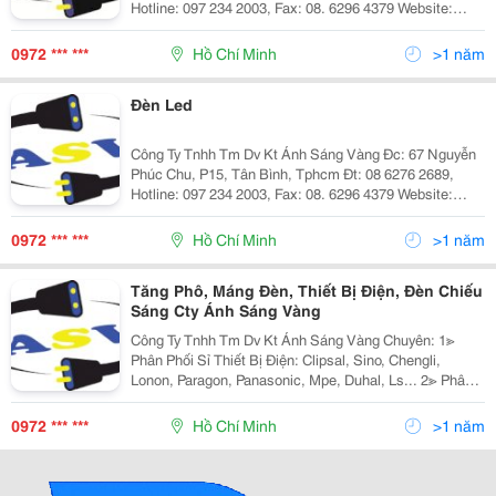
Hotline: 097 234 2003, Fax: 08. 6296 4379 Website:
Http://Www.anhsangvang.com.vn Email:
Anhsangvang01@Gmail.com Công Ty Ánh Sáng Vàng
0972 *** ***
Hồ Chí Minh
>1 năm
Là
Đèn Led
Công Ty Tnhh Tm Dv Kt Ánh Sáng Vàng Đc: 67 Nguyễn
Phúc Chu, P15, Tân Bình, Tphcm Đt: 08 6276 2689,
Hotline: 097 234 2003, Fax: 08. 6296 4379 Website:
Http://Www.anhsangvang.com.vn Email:
Anhsangvang01@Gmail.com Công Ty Ánh Sáng Vàng
0972 *** ***
Hồ Chí Minh
>1 năm
Là
Tăng Phô, Máng Đèn, Thiết Bị Điện, Đèn Chiếu
Sáng Cty Ánh Sáng Vàng
Công Ty Tnhh Tm Dv Kt Ánh Sáng Vàng Chuyên: 1≫
Phân Phối Sỉ Thiết Bị Điện: Clipsal, Sino, Chengli,
Lonon, Paragon, Panasonic, Mpe, Duhal, Ls... 2≫ Phân
Phối Đèn Chiếu Sáng Nội Ngoại Thất: Nét Việt, Euro,
Sano, Quốc Ngọc, 168 Lighting, Kim Lo
0972 *** ***
Hồ Chí Minh
>1 năm