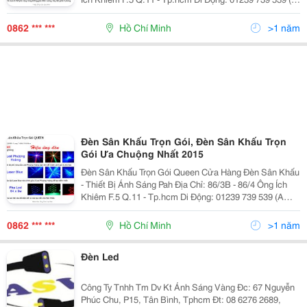
Hồng) - Đt: (08) 626.40821 Email:
Anhsangsankhau@Gmail.com Đèn
0862 *** ***
Hồ Chí Minh
>1 năm
Đèn Sân Khấu Trọn Gói, Đèn Sân Khấu Trọn
Gói Ưa Chuộng Nhất 2015
Đèn Sân Khấu Trọn Gói Queen Cửa Hàng Đèn Sân Khấu
- Thiết Bị Ánh Sáng Pah Địa Chỉ: 86/3B - 86/4 Ông Ích
Khiêm F.5 Q.11 - Tp.hcm Di Động: 01239 739 539 (A
Hồng) - Đt: (08) 626.40821 Email:
Anhsangsankhau@Gmail.com Đèn Sân Khấu Trọ
0862 *** ***
Hồ Chí Minh
>1 năm
Đèn Led
Công Ty Tnhh Tm Dv Kt Ánh Sáng Vàng Đc: 67 Nguyễn
Phúc Chu, P15, Tân Bình, Tphcm Đt: 08 6276 2689,