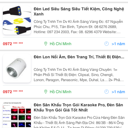
Đèn Led Siêu Sáng Siêu Tiết Kiệm, Công Nghệ
Xanh
Công Ty Tnhh Tm Dv Kt Ánh Sáng Vàng Đc: 67 Nguyễn
Phúc Chu, P15, Tân Bình, Tphcm Đt: 08 6276 2689,
Hotline: 097 234 2003, Fax: 08. 6296 4379 Website:
Http://Www.anhsangvang.com.vn Email:
Anhsangvang01@Gmail.com Công Ty Ánh Sáng Vàng
0972 *** ***
Hồ Chí Minh
>1 năm
Là
Đèn Lon Nổi Âm, Đèn Trang Trí, Thiết Bị Điện...
Công Ty Tnhh Tm Dv Kt Ánh Sáng Vàng Chuyên: 1≫
Phân Phối Sỉ Thiết Bị Điện: Clipsal, Sino, Chengli,
Lonon, Paragon, Panasonic, Mpe, Duhal, Ls... 2≫ Phân
Phối Đèn Chiếu Sáng Nội Ngoại Thất: Nét Việt, Euro,
Sano, Quốc Ngọc, 168 Lighting, Kim Lo
0972 *** ***
Hồ Chí Minh
>1 năm
Đèn Sân Khấu Trọn Gói Karaoke Pro, Đèn Sân
Khấu Trọn Gói Giá Tốt Nhất
Đèn Sân Khấu Trọn Gói Karaoke Pro Cửa Hàng Đèn Sân
Khấu - Thiết Bị Ánh Sáng Pah Địa Chỉ: 86/3B - 86/4 Ông
Ích Khiêm F.5 Q.11 - Tp.hcm Di Động: 01239 739 539 (A