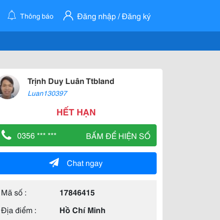
Đăng nhập / Đăng ký
Thông báo
Trịnh Duy Luân Ttbland
Luan130397
HẾT HẠN
0356 *** ***
BẤM ĐỂ HIỆN SỐ
Chat ngay
Mã số :
17846415
Địa điểm :
Hồ Chí Minh