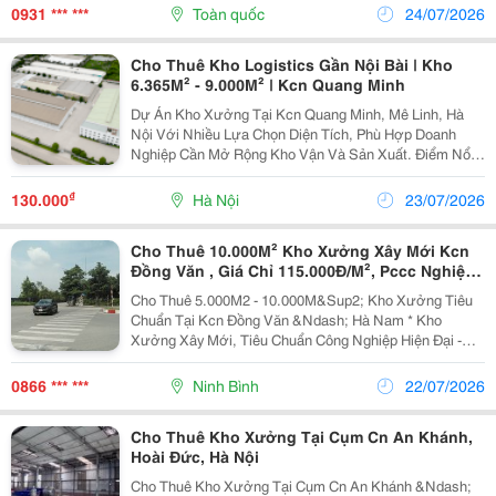
Khuôn Viên: 9.796M&Sup2; Diện Tích Sử Dụng...
0931 *** ***
Toàn quốc
24/07/2026
Cho Thuê Kho Logistics Gần Nội Bài | Kho
6.365M² - 9.000M² | Kcn Quang Minh
Dự Án Kho Xưởng Tại Kcn Quang Minh, Mê Linh, Hà
Nội Với Nhiều Lựa Chọn Diện Tích, Phù Hợp Doanh
Nghiệp Cần Mở Rộng Kho Vận Và Sản Xuất. Điểm Nổi
Bật Tổng Diện Tích Dự Án Khoảng 37.000M&Sup2; Kho
6.365M&Sup2; Và 9.000M&Sup2; Chia...
₫
130.000
Hà Nội
23/07/2026
Cho Thuê 10.000M² Kho Xưởng Xây Mới Kcn
Đồng Văn , Giá Chỉ 115.000Đ/M², Pccc Nghiệm
Thu, Bàn Giao Ngay
Cho Thuê 5.000M2 - 10.000M&Sup2; Kho Xưởng Tiêu
Chuẩn Tại Kcn Đồng Văn &Ndash; Hà Nam * Kho
Xưởng Xây Mới, Tiêu Chuẩn Công Nghiệp Hiện Đại -
Giá Thuê Chỉ Từ 100.000Đ/M&Sup2;/Tháng ✅ Hệ
Thống Pccc Tự Động, Nghiệm Thu Đầy Đủ ✅ Trần Cao,
0866 *** ***
Ninh Bình
22/07/2026
Nền...
Cho Thuê Kho Xưởng Tại Cụm Cn An Khánh,
Hoài Đức, Hà Nội
Cho Thuê Kho Xưởng Tại Cụm Cn An Khánh &Ndash;