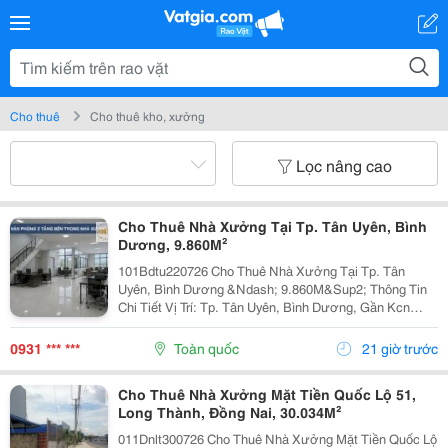
Cho thuê
Cho thuê kho, xưởng
Lọc nâng cao
Cho Thuê Nhà Xưởng Tại Tp. Tân Uyên, Bình
Dương, 9.860M²
101Bdtu220726 Cho Thuê Nhà Xưởng Tại Tp. Tân
Uyên, Bình Dương &Ndash; 9.860M&Sup2; Thông Tin
Chi Tiết Vị Trí: Tp. Tân Uyên, Bình Dương, Gần Kcn
Nam Tân Uyên Mở Rộng. Tổng Diện Tích Khuôn Viên:
22.000M&Sup2; Diện Tích Sử Dụng Tổng Diện Tích
0931 *** ***
Toàn quốc
21 giờ trước
Nhà...
Cho Thuê Nhà Xưởng Mặt Tiền Quốc Lộ 51,
Long Thành, Đồng Nai, 30.034M²
011Dnlt300726 Cho Thuê Nhà Xưởng Mặt Tiền Quốc Lộ