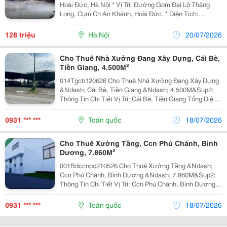
Hoài Đức, Hà Nội * Vị Trí: Đường Gom Đại Lộ Thăng
Long, Cụm Cn An Khánh, Hoài Đức. * Diện Tích:
1.600M&Sup2;. * Giá Thuê: 80.000Đ/M&Sup2;/Tháng
(Chưa Bao Gồm Vat). * Hợp Đồng Thuê: 03 Năm. *...
128 triệu
Hà Nội
20/07/2026
Cho Thuê Nhà Xưởng Đang Xây Dựng, Cái Bè,
Tiền Giang, 4.500M²
014Tgcb120626 Cho Thuê Nhà Xưởng Đang Xây Dựng
&Ndash; Cái Bè, Tiền Giang &Ndash; 4.500M&Sup2;
Thông Tin Chi Tiết Vị Trí: Cái Bè, Tiền Giang Tổng Diện
Tích Khuôn Viên: 11.000M&Sup2; Diện Tích Sử Dụng
Diện Tích Nhà Xưởng: 4.500M&Sup2; Hiện...
0931 *** ***
Toàn quốc
18/07/2026
Cho Thuê Xưởng Tầng, Ccn Phú Chánh, Bình
Dương, 7.860M²
001Bdccnpc210526 Cho Thuê Xưởng Tầng &Ndash;
Ccn Phú Chánh, Bình Dương &Ndash; 7.860M&Sup2;
Thông Tin Chi Tiết Vị Trí: Ccn Phú Chánh, Bình Dương
Tổng Diện Tích Sàn: 7.860M&Sup2; Diện Tích Sử Dụng
Kết Cấu: 2 Tầng, Mỗi Tầng 3.930M&Sup2; Hiện...
0931 *** ***
Toàn quốc
18/07/2026