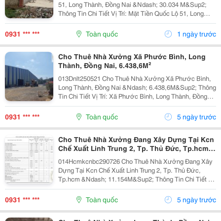
51, Long Thành, Đồng Nai &Ndash; 30.034 M&Sup2;
Thông Tin Chi Tiết Vị Trí: Mặt Tiền Quốc Lộ 51, Long
Thành, Đồng Nai. Tổng Diện Tích Khuôn Viên: Hơn
60.000M&Sup2; Diện Tích Sử Dụng Tổng Diện...
0931 *** ***
Toàn quốc
1 ngày trước
Cho Thuê Nhà Xưởng Xã Phước Bình, Long
Thành, Đồng Nai, 6.438,6M²
013Dnlt250521 Cho Thuê Nhà Xưởng Xã Phước Bình,
Long Thành, Đồng Nai &Ndash; 6.438,6M&Sup2; Thông
Tin Chi Tiết Vị Trí: Xã Phước Bình, Long Thành, Đồng
Nai. Tổng Diện Tích Khuôn Viên: 14.219M&Sup2; Diện
Tích Sử Dụng Diện Tích Nhà Xưởng:...
0931 *** ***
Toàn quốc
5 ngày trước
Cho Thuê Nhà Xưởng Đang Xây Dựng Tại Kcn
Chế Xuất Linh Trung 2, Tp. Thủ Đức, Tp.hcm,
11.154M²
014Hcmkcnbc290726 Cho Thuê Nhà Xưởng Đang Xây
Dựng Tại Kcn Chế Xuất Linh Trung 2, Tp. Thủ Đức,
Tp.hcm &Ndash; 11.154M&Sup2; Thông Tin Chi Tiết Vị
Trí: Kcn Chế Xuất Linh Trung 2, Tp. Thủ Đức, Tp.hcm.
Tổng Diện Tích Khuôn Viên: 20.000M&Sup2; Diện...
0931 *** ***
Toàn quốc
5 ngày trước