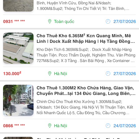
Bình, Huyện Vĩnh Cửu, Đồng Nai &Ndash;
1.900M&Sup2; Thông Tin Chi Tiết Vị Trí: Tân Bình,
Huyện Vĩnh Cửu, Đồng Nai Tổng Diện Tích Khuôn Viên:
2.600M&Sup2; Diện Tích Sử Dụng Tổng Diện Tích Xây
0931 *** ***
Toàn quốc
27/07/2026
Dựng:...
Cho Thuê Kho 6.365M² Kcn Quang Minh, Mê
Linh | Dock Xuất Nhập Hàng | Hạ Tầng Đồng
Bộ
Kho Diện Tích 6.365M&Sup2; . Dock Xuất Nhập Hàng
Thuận Tiện. Pccc Thẩm Duyệt, Nghiệm Thu. Văn Phòng
727M&Sup2; X 3 Tầng . Sân Bãi Rộng , Xe Container 40
Feet Hoạt Động 24/7. Kcn Quang Minh, Mê Linh , Gần
Sân Bay Nội Bài....
₫
130.000
Hà Nội
27/07/2026
Cho Thuê 1.300M2 Kho Chứa Hàng, Giao Vận,
Chuyển Phát...tại 134 Đức Giang, Long Biên,
Hà Nội
Chính Chủ Cho Thuê Kho Xưởng 1.300M&Sup2;
&Ndash; 134 Đức Giang, Hà Nội Vị Trí Thuận Tiện, Kết
Nối Nhanh Quốc Lộ 5, Cầu Đông Trù, Cầu Chương
Dương, Thuận Lợi Vận Chuyển Hàng Hóa. ✅ Diện Tích:
1.300M&Sup2; ✅ Giá Thuê: 100 Triệu/Tháng ✅ Trần
0866 *** ***
Hà Nội
24/07/2026
Cao,...