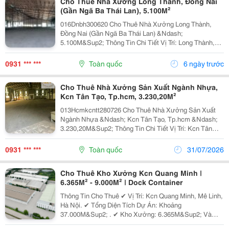
Cho Thuê Nhà Xưởng Long Thành, Đồng Nai
(Gần Ngã Ba Thái Lan), 5.100M²
016Dnbh300620 Cho Thuê Nhà Xưởng Long Thành,
Đồng Nai (Gần Ngã Ba Thái Lan) &Ndash;
5.100M&Sup2; Thông Tin Chi Tiết Vị Trí: Long Thành,
Đồng Nai (Gần Ngã Ba Thái Lan). Tổng Diện Tích Khuôn
Viên: 9.800M&Sup2; Diện Tích Sử Dụng Tổng Diện Tích
0931 *** ***
Toàn quốc
6 ngày trước
Nhà...
Cho Thuê Nhà Xưởng Sản Xuất Ngành Nhựa,
Kcn Tân Tạo, Tp.hcm, 3.230,20M²
013Hcmkcntt280726 Cho Thuê Nhà Xưởng Sản Xuất
Ngành Nhựa &Ndash; Kcn Tân Tạo, Tp.hcm &Ndash;
3.230,20M&Sup2; Thông Tin Chi Tiết Vị Trí: Kcn Tân
Tạo, Tp.hcm Tổng Diện Tích Khuôn Viên:
5.082M&Sup2; Diện Tích Sử Dụng Tổng Diện Tích Xây
0931 *** ***
Toàn quốc
31/07/2026
Dựng:...
Cho Thuê Kho Xưởng Kcn Quang Minh |
6.365M² - 9.000M² | Dock Container
Thông Tin Cho Thuê ✔ Vị Trí: Kcn Quang Minh, Mê Linh,
Hà Nội. ✔ Tổng Diện Tích Dự Án: Khoảng
37.000M&Sup2; . ✔ Kho Xưởng: 6.365M&Sup2; Và
9.000M&Sup2;. ✔ Chia Nhỏ Linh Hoạt: Từ