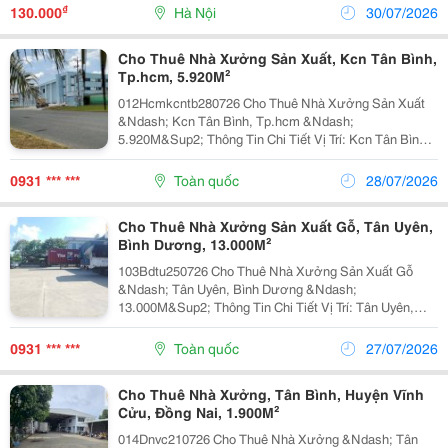
1.400M&Sup2; . ✔ Văn Phòng Điều Hành: 727M&Sup2;
₫
130.000
Hà Nội
30/07/2026
&Times; 3...
Cho Thuê Nhà Xưởng Sản Xuất, Kcn Tân Bình,
Tp.hcm, 5.920M²
012Hcmkcntb280726 Cho Thuê Nhà Xưởng Sản Xuất
&Ndash; Kcn Tân Bình, Tp.hcm &Ndash;
5.920M&Sup2; Thông Tin Chi Tiết Vị Trí: Kcn Tân Bình,
Tp.hcm Tổng Diện Tích Khuôn Viên: 10.810M&Sup2;
Diện Tích Sử Dụng Tổng Diện Tích Xây Dựng:
0931 *** ***
Toàn quốc
28/07/2026
5.920M&Sup2;...
Cho Thuê Nhà Xưởng Sản Xuất Gỗ, Tân Uyên,
Bình Dương, 13.000M²
103Bdtu250726 Cho Thuê Nhà Xưởng Sản Xuất Gỗ
&Ndash; Tân Uyên, Bình Dương &Ndash;
13.000M&Sup2; Thông Tin Chi Tiết Vị Trí: Tân Uyên,
Bình Dương Tổng Diện Tích Khuôn Viên:
13.000M&Sup2; Diện Tích Sử Dụng Diện Tích Nhà
0931 *** ***
Toàn quốc
27/07/2026
Xưởng + Kho:...
Cho Thuê Nhà Xưởng, Tân Bình, Huyện Vĩnh
Cửu, Đồng Nai, 1.900M²
014Dnvc210726 Cho Thuê Nhà Xưởng &Ndash; Tân