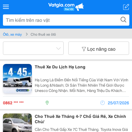
Ôtô, xe máy
Cho thuê xe ôtô
Lọc nâng cao
Thuê Xe Du Lịch Hạ Long
Hạ Long Là Điểm Đến Nổi Tiếng Của Việt Nam Với Vịnh
Hạ Long &Ndash; Di Sản Thiên Nhiên Thế Giới Được
Unesco Công Nhận. Mỗi Năm, Hàng Triệu Du Khách
Lựa Chọn Hạ Long Để Nghỉ Dưỡng, Tham Quan Và Trải
Nghiệm Các Hoạt Động Trên Biển. Chính Vì Vậy, Nhu...
0862 *** ***
25/07/2026
Cho Thuê Xe Tháng 4-7 Chổ Giá Rẽ, Xe Chính
Chủ/
Cần Cho Thuê Gấp Xe 7C Thuê Tháng. Toyota Inova Giá