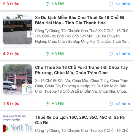
0919 083 069 &Ndash; 0936 386 066 Xe Du Lịch Miền B
2,3 triệu
Hà Nội
>1 năm
Xe Du Lịch Miền Bắc Cho Thuê Xe 16 Chỗ Đi
Biển Hải Hòa - Tĩnh Gia Thanh Hóa
Công Ty Chúng Tôi Chuyên Cho Thuê Xe 7 Chỗ - 16 Chỗ
- 29 Chỗ - 35 Chỗ - 45 Chỗ Đời Mới, Lái Xe Chuyên
Nghiệp Chắc Chắn Sẽ Đáp Ứng Mọi Nhu Cầu Thuê Xe
Của Cá Nhân- Gia Đình- Tập Thể, Cơ Quan Đi Du Lịch ,
Thăm Quan Nghỉ Mát , Lễ Hội, Cưới Hỏi.... Ch
4,2 triệu
Hà Nội
>1 năm
Cho Thuê Xe 16 Chỗ Ford Transit Đi Chùa Tây
Phương, Chùa Mía, Chùa Trăm Gian
Xe 16 Chỗ Đi Đền Và, Chùa Mía, Chùa Thầy, Chùa Trăm
Gian, Chùa Tây Phương &Hellip; Xe Du Lịch Miền Bắc
Cho Thuê Xe 16 Chỗ Đi Lễ Đi Đền Và, Chùa Mía, Chùa
Thầy, Chùa Trăm Gian, Chùa Tây Phương Xe Du Lịch
Miền Bắc Chuyên Cho Thuê X E 16 Ford Tra
1,6 triệu
Hà Nội
>1 năm
Thuê Xe Du Lịch 16C, 29C, 35C, 45C Đi Sa Pa
Giá Rẻ
Công Ty Chúng Tôi Chuyên Cho Thuê Xe 7 Chỗ - 16 Chỗ