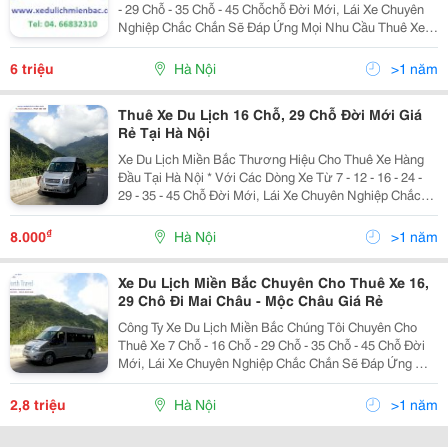
- 29 Chỗ - 35 Chỗ - 45 Chỗchỗ Đời Mới, Lái Xe Chuyên
Nghiệp Chắc Chắn Sẽ Đáp Ứng Mọi Nhu Cầu Thuê Xe
Của Cá Nhân- Gia Đình- Tập Thể, Cơ Quan Đi Du Lịch ,
Thăm Quan Nghỉ Mát, Lễ Hội, Cưới Hỏi....
6 triệu
Hà Nội
>1 năm
Thuê Xe Du Lịch 16 Chỗ, 29 Chỗ Đời Mới Giá
Rẻ Tại Hà Nội
Xe Du Lịch Miền Bắc Thương Hiệu Cho Thuê Xe Hàng
Đầu Tại Hà Nội * Với Các Dòng Xe Từ 7 - 12 - 16 - 24 -
29 - 35 - 45 Chỗ Đời Mới, Lái Xe Chuyên Nghiệp Chắc
Chắn Sẽ Đáp Ứng Mọi Nhu Cầu Thuê Xe Của Cá Nhân,
Gia Đình, Tập Thể. Bảng Giá Thuê Xe:
₫
8.000
Hà Nội
>1 năm
Xe Du Lịch Miền Bắc Chuyên Cho Thuê Xe 16,
29 Chô Đi Mai Châu - Mộc Châu Giá Rẻ
Công Ty Xe Du Lịch Miền Bắc Chúng Tôi Chuyên Cho
Thuê Xe 7 Chỗ - 16 Chỗ - 29 Chỗ - 35 Chỗ - 45 Chỗ Đời
Mới, Lái Xe Chuyên Nghiệp Chắc Chắn Sẽ Đáp Ứng Mọi
Nhu Cầu Thuê Xe Của Cá Nhân- Gia Đình- Tập Thể, Cơ
Quan Đi Du Lịch , Thăm Quan Nghỉ Mát, Lễ Hội,
2,8 triệu
Hà Nội
>1 năm