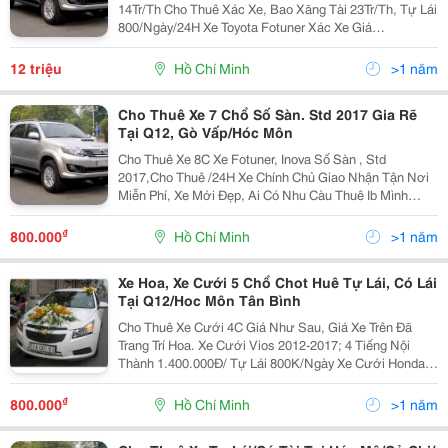
14Tr/Th Cho Thuê Xác Xe, Bao Xăng Tài 23Tr/Th, Tự Lái
800/Ngày/24H Xe Toyota Fotuner Xác Xe Giá
20Tr/Tháng, Bao Xăng Tài 27Tr/Tháng, Tự Lái
1.1Tr/Ngày/24H Ai Có Nhu Cầu Thuê Liên Hệ Mình Nh
12 triệu
Hồ Chí Minh
>1 năm
Cho Thuê Xe 7 Chổ Số Sàn. Std 2017 Gia Rẽ
Tại Q12, Gò Vấp/Hóc Môn
Cho Thuê Xe 8C Xe Fotuner, Inova Số Sàn , Std
2017,Cho Thuê /24H Xe Chính Chủ Giao Nhận Tận Nơi
Miễn Phí, Xe Mới Đẹp, Ai Có Nhu Càu Thuê Ib Mình
Nha.thủ Tục Đơn Giản. Thủ Tục: Hk, Kt3 Gốc Tp,
Gpdkkd(Trong 3 Cái Phải Có 1 Cai)Cm+Bl Photo, Xe
₫
800.000
Hồ Chí Minh
>1 năm
Máy+Cavet
Xe Hoa, Xe Cưới 5 Chổ Chot Huê Tự Lái, Có Lái
Tại Q12/Hoc Môn Tân Bình
Cho Thuê Xe Cưới 4C Giá Như Sau, Giá Xe Trên Đã
Trang Trí Hoa. Xe Cưới Vios 2012-2017; 4 Tiếng Nội
Thành 1.400.000Đ/ Tự Lái 800K/Ngày Xe Cưới Honda
City 2015-2017 4 Tiếng Nội Thành 1.5Tr/ Tự Lái
1Tr/Ngày/ Xe Cưới Chevolet Crule 2015 4 Tiếng
₫
800.000
Hồ Chí Minh
>1 năm