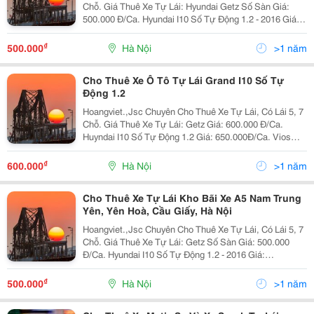
Chỗ. Giá Thuê Xe Tự Lái: Hyundai Getz Số Sàn Giá:
500.000 Đ/Ca. Hyundai I10 Số Tự Động 1.2 - 2016 Giá:
600.000Đ/Ca. Hyundai I10 Số Tự Động 1.2 - 2018 Giá:
650.000Đ/Ca. Hyundai Accen
₫
500.000
Hà Nội
>1 năm
Cho Thuê Xe Ô Tô Tự Lái Grand I10 Số Tự
Động 1.2
Hoangviet.,Jsc Chuyên Cho Thuê Xe Tự Lái, Có Lái 5, 7
Chỗ. Giá Thuê Xe Tự Lái: Getz Giá: 600.000 Đ/Ca.
Huyndai I10 Số Tự Động 1.2 Giá: 650.000Đ/Ca. Vios
Limo 2010 Giá: 650.000 Đ/Ca. Vios E 2010 Giá: 800.000
Đ/Ca. Innova G 2008 Giá:
₫
600.000
Hà Nội
>1 năm
Cho Thuê Xe Tự Lái Kho Bãi Xe A5 Nam Trung
Yên, Yên Hoà, Cầu Giấy, Hà Nội
Hoangviet.,Jsc Chuyên Cho Thuê Xe Tự Lái, Có Lái 5, 7
Chỗ. Giá Thuê Xe Tự Lái: Getz Số Sàn Giá: 500.000
Đ/Ca. Hyundai I10 Số Tự Động 1.2 - 2016 Giá:
600.000Đ/Ca. Hyundai I10 Số Tự Động 1.2 - 2018 Giá:
650.000 Đ/Ca. Vios Limo 2010 Số
₫
500.000
Hà Nội
>1 năm