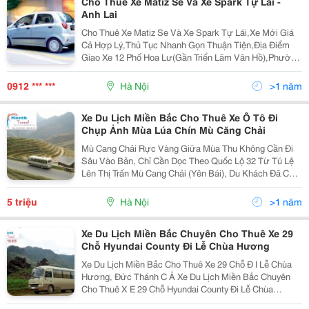
Cho Thuê Xe Matiz Se Và Xe Spark Tự Lái -
Anh Lai
Cho Thuê Xe Matiz Se Và Xe Spark Tự Lái,Xe Mới Giá
Cả Hợp Lý,Thủ Tục Nhanh Gọn Thuận Tiện,Địa Điểm
Giao Xe 12 Phố Hoa Lư(Gần Triển Lãm Vân Hồ),Phường
Lê Đại Hành,Quận Hai Bà Trưng,Tp Hà Nội. Mọi Chi Tiết
Xin Liên Hệ:anh Lai - 0912 860 239 Hoặc (04) 3
0912 *** ***
Hà Nội
>1 năm
Xe Du Lịch Miền Bắc Cho Thuê Xe Ô Tô Đi
Chụp Ảnh Mùa Lúa Chín Mù Căng Chải
Mù Cang Chải Rực Vàng Giữa Mùa Thu Không Cần Đi
Sâu Vào Bản, Chỉ Cần Dọc Theo Quốc Lộ 32 Từ Tú Lệ
Lên Thị Trấn Mù Cang Chải (Yên Bái), Du Khách Đã Có
Thể Chiêm Ngưỡng Những Thửa Ruộng Bậc Thang
Tầng Tầng, Lớp Lớp Vàng Óng Lên Tới Tận Mây Trời.
5 triệu
Hà Nội
>1 năm
Xe Du Lịch Miền Bắc Chuyên Cho Thuê Xe 29
Chỗ Hyundai County Đi Lễ Chùa Hương
Xe Du Lịch Miền Bắc Cho Thuê Xe 29 Chỗ Đ I Lễ Chùa
Hương, Đức Thánh C Ả Xe Du Lịch Miền Bắc Chuyên
Cho Thuê X E 29 Chỗ Hyundai County Đi Lễ Chùa
Hương &Ndash; Đức Thánh Cả Lh Ms Hiền Lương