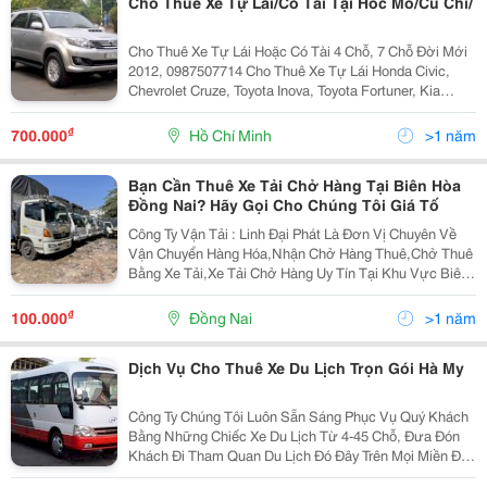
Cho Thuê Xe Tự Lái/Có Tài Tại Hóc Mô/Củ Chi/
Cho Thuê Xe Tự Lái Hoặc Có Tài 4 Chỗ, 7 Chỗ Đời Mới
2012, 0987507714 Cho Thuê Xe Tự Lái Honda Civic,
Chevrolet Cruze, Toyota Inova, Toyota Fortuner, Kia
Morning, Kia Sorento 2012 Full Options, Đời Mới, Nội
Thất Đẹp, Máy Lạnh Tốt..., Giao Xe Tận Nơ
₫
700.000
Hồ Chí Minh
>1 năm
Bạn Cần Thuê Xe Tải Chở Hàng Tại Biên Hòa
Đồng Nai? Hãy Gọi Cho Chúng Tôi Giá Tố
Công Ty Vận Tải : Linh Đại Phát Là Đơn Vị Chuyên Về
Vận Chuyển Hàng Hóa,Nhận Chở Hàng Thuê,Chở Thuê
Bằng Xe Tải,Xe Tải Chở Hàng Uy Tín Tại Khu Vực Biên
Hòa Đồng Nai. Rất Mong Được Tận Tâm Phục Vụ Quý
Khách Hàng Mọi Giờ Trong Ngày,Và Mọi Ngày Trong...
₫
100.000
Đồng Nai
>1 năm
Dịch Vụ Cho Thuê Xe Du Lịch Trọn Gói Hà My
Công Ty Chúng Tôi Luôn Sẵn Sáng Phục Vụ Quý Khách
Bằng Những Chiếc Xe Du Lịch Từ 4-45 Chỗ, Đưa Đón
Khách Đi Tham Quan Du Lịch Đó Đây Trên Mọi Miền Đất
Nước Việt Nam , Quý Khách Có Nhu Cầu Thuê Xe Hãy