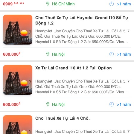
Đến Với Công Ty Chúng Tôi Chúng Tôi Sẽ Làm Hài Lòn
0909 *** ***
Hồ Chí Minh
>1 năm
Cho Thuê Xe Tự Lái Huyndai Grand I10 Số Tự
Động 1.2
Hoangviet.,Jsc Chuyên Cho Thuê Xe Tự Lái, Có Lái 5, 7
Chỗ. Giá Thuê Xe Tự Lái: Getz Giá: 600.000 Đ/Ca.
Huyndai I10 Số Tự Động 1.2 Giá: 650.000Đ/Ca. Vios
Limo 2010 Giá: 650.000 Đ/Ca. Vios E 2010 Giá: 800.000
Đ/Ca. Innova G 2008
₫
600.000
Hà Nội
>1 năm
Xe Tự Lái Grand I10 At 1.2 Full Option
Hoangviet.,Jsc Chuyên Cho Thuê Xe Tự Lái, Có Lái 5, 7
Chỗ. Giá Thuê Xe Tự Lái: Getz Giá: 600.000 Đ/Ca.
Huyndai I10 Số Tự Động 1.2 Giá: 650.000Đ/Ca. Vios
Limo 2010 Giá: 650.000 Đ/Ca. Vios E 2010 Giá: 800.000
Đ/Ca. Innova G 2008
₫
600.000
Hà Nội
>1 năm
Cho Thuê Xe Tự Lái 4 Chỗ.
Hoangviet.,Jsc Chuyên Cho Thuê Xe Tự Lái, Có Lái 5, 7