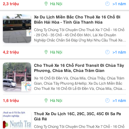
0919 083 069 &Ndash; 0936 386 066 Xe Du Lịch Miền B
2,3 triệu
Hà Nội
>1 năm
Xe Du Lịch Miền Bắc Cho Thuê Xe 16 Chỗ Đi
Biển Hải Hòa - Tĩnh Gia Thanh Hóa
Công Ty Chúng Tôi Chuyên Cho Thuê Xe 7 Chỗ - 16 Chỗ
- 29 Chỗ - 35 Chỗ - 45 Chỗ Đời Mới, Lái Xe Chuyên
Nghiệp Chắc Chắn Sẽ Đáp Ứng Mọi Nhu Cầu Thuê Xe
Của Cá Nhân- Gia Đình- Tập Thể, Cơ Quan Đi Du Lịch ,
Thăm Quan Nghỉ Mát , Lễ Hội, Cưới Hỏi.... Ch
4,2 triệu
Hà Nội
>1 năm
Cho Thuê Xe 16 Chỗ Ford Transit Đi Chùa Tây
Phương, Chùa Mía, Chùa Trăm Gian
Xe 16 Chỗ Đi Đền Và, Chùa Mía, Chùa Thầy, Chùa Trăm
Gian, Chùa Tây Phương &Hellip; Xe Du Lịch Miền Bắc
Cho Thuê Xe 16 Chỗ Đi Lễ Đi Đền Và, Chùa Mía, Chùa
Thầy, Chùa Trăm Gian, Chùa Tây Phương Xe Du Lịch
Miền Bắc Chuyên Cho Thuê X E 16 Ford Tra
1,6 triệu
Hà Nội
>1 năm
Thuê Xe Du Lịch 16C, 29C, 35C, 45C Đi Sa Pa
Giá Rẻ
Công Ty Chúng Tôi Chuyên Cho Thuê Xe 7 Chỗ - 16 Chỗ