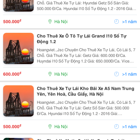
Chỗ. Giá Thuê Xe Tự Lái: Hyundai Getz Số Sàn Giá:
500.000 Đ/Ca. Hyundai I10 Số Tự Động 1.2 - 2016 Giá:
600.000Đ/Ca. Hyundai I10 Số Tự Động 1.2 - 2018 Giá:
650.000Đ/Ca. Hyundai Accen
₫
500.000
Hà Nội
>1 năm
Cho Thuê Xe Ô Tô Tự Lái Grand I10 Số Tự
Động 1.2
Hoangviet.,Jsc Chuyên Cho Thuê Xe Tự Lái, Có Lái 5, 7
Chỗ. Giá Thuê Xe Tự Lái: Getz Giá: 600.000 Đ/Ca.
Huyndai I10 Số Tự Động 1.2 Giá: 650.000Đ/Ca. Vios
Limo 2010 Giá: 650.000 Đ/Ca. Vios E 2010 Giá: 800.000
Đ/Ca. Innova G 2008 Giá:
₫
600.000
Hà Nội
>1 năm
Cho Thuê Xe Tự Lái Kho Bãi Xe A5 Nam Trung
Yên, Yên Hoà, Cầu Giấy, Hà Nội
Hoangviet.,Jsc Chuyên Cho Thuê Xe Tự Lái, Có Lái 5, 7
Chỗ. Giá Thuê Xe Tự Lái: Getz Số Sàn Giá: 500.000
Đ/Ca. Hyundai I10 Số Tự Động 1.2 - 2016 Giá:
600.000Đ/Ca. Hyundai I10 Số Tự Động 1.2 - 2018 Giá:
650.000 Đ/Ca. Vios Limo 2010 Số
₫
500.000
Hà Nội
>1 năm