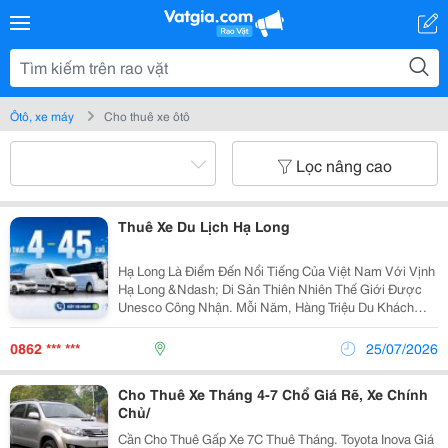
Ôtô, xe máy
Cho thuê xe ôtô
Lọc nâng cao
Thuê Xe Du Lịch Hạ Long
Hạ Long Là Điểm Đến Nổi Tiếng Của Việt Nam Với Vịnh
Hạ Long &Ndash; Di Sản Thiên Nhiên Thế Giới Được
Unesco Công Nhận. Mỗi Năm, Hàng Triệu Du Khách
Lựa Chọn Hạ Long Để Nghỉ Dưỡng, Tham Quan Và Trải
Nghiệm Các Hoạt Động Trên Biển. Chính Vì Vậy, Nhu...
0862 *** ***
25/07/2026
Cho Thuê Xe Tháng 4-7 Chổ Giá Rẽ, Xe Chính
Chủ/
Cần Cho Thuê Gấp Xe 7C Thuê Tháng. Toyota Inova Giá