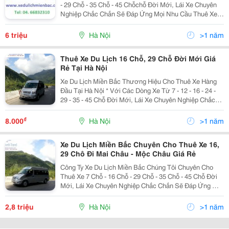
- 29 Chỗ - 35 Chỗ - 45 Chỗchỗ Đời Mới, Lái Xe Chuyên
Nghiệp Chắc Chắn Sẽ Đáp Ứng Mọi Nhu Cầu Thuê Xe
Của Cá Nhân- Gia Đình- Tập Thể, Cơ Quan Đi Du Lịch ,
Thăm Quan Nghỉ Mát, Lễ Hội, Cưới Hỏi....
6 triệu
Hà Nội
>1 năm
Thuê Xe Du Lịch 16 Chỗ, 29 Chỗ Đời Mới Giá
Rẻ Tại Hà Nội
Xe Du Lịch Miền Bắc Thương Hiệu Cho Thuê Xe Hàng
Đầu Tại Hà Nội * Với Các Dòng Xe Từ 7 - 12 - 16 - 24 -
29 - 35 - 45 Chỗ Đời Mới, Lái Xe Chuyên Nghiệp Chắc
Chắn Sẽ Đáp Ứng Mọi Nhu Cầu Thuê Xe Của Cá Nhân,
Gia Đình, Tập Thể. Bảng Giá Thuê Xe:
₫
8.000
Hà Nội
>1 năm
Xe Du Lịch Miền Bắc Chuyên Cho Thuê Xe 16,
29 Chô Đi Mai Châu - Mộc Châu Giá Rẻ
Công Ty Xe Du Lịch Miền Bắc Chúng Tôi Chuyên Cho
Thuê Xe 7 Chỗ - 16 Chỗ - 29 Chỗ - 35 Chỗ - 45 Chỗ Đời
Mới, Lái Xe Chuyên Nghiệp Chắc Chắn Sẽ Đáp Ứng Mọi
Nhu Cầu Thuê Xe Của Cá Nhân- Gia Đình- Tập Thể, Cơ
Quan Đi Du Lịch , Thăm Quan Nghỉ Mát, Lễ Hội,
2,8 triệu
Hà Nội
>1 năm