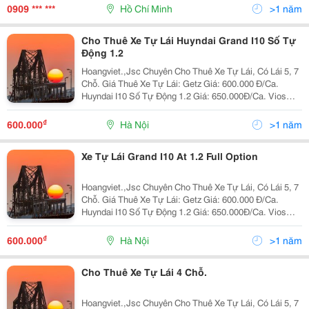
Đến Với Công Ty Chúng Tôi Chúng Tôi Sẽ Làm Hài Lòn
0909 *** ***
Hồ Chí Minh
>1 năm
Cho Thuê Xe Tự Lái Huyndai Grand I10 Số Tự
Động 1.2
Hoangviet.,Jsc Chuyên Cho Thuê Xe Tự Lái, Có Lái 5, 7
Chỗ. Giá Thuê Xe Tự Lái: Getz Giá: 600.000 Đ/Ca.
Huyndai I10 Số Tự Động 1.2 Giá: 650.000Đ/Ca. Vios
Limo 2010 Giá: 650.000 Đ/Ca. Vios E 2010 Giá: 800.000
Đ/Ca. Innova G 2008
₫
600.000
Hà Nội
>1 năm
Xe Tự Lái Grand I10 At 1.2 Full Option
Hoangviet.,Jsc Chuyên Cho Thuê Xe Tự Lái, Có Lái 5, 7
Chỗ. Giá Thuê Xe Tự Lái: Getz Giá: 600.000 Đ/Ca.
Huyndai I10 Số Tự Động 1.2 Giá: 650.000Đ/Ca. Vios
Limo 2010 Giá: 650.000 Đ/Ca. Vios E 2010 Giá: 800.000
Đ/Ca. Innova G 2008
₫
600.000
Hà Nội
>1 năm
Cho Thuê Xe Tự Lái 4 Chỗ.
Hoangviet.,Jsc Chuyên Cho Thuê Xe Tự Lái, Có Lái 5, 7