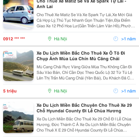
Cho Thuê Xe Matiz Se Và Xe Spark Tự Lái -
Anh Lai
Cho Thuê Xe Matiz Se Và Xe Spark Tự Lái,Xe Mới Giá
Cả Hợp Lý,Thủ Tục Nhanh Gọn Thuận Tiện,Địa Điểm
Giao Xe 12 Phố Hoa Lư(Gần Triển Lãm Vân Hồ),Phường
Lê Đại Hành,Quận Hai Bà Trưng,Tp Hà Nội. Mọi Chi Tiết
Xin Liên Hệ:anh Lai - 0912 860 239 Hoặc (04) 3
0912 *** ***
Hà Nội
>1 năm
Xe Du Lịch Miền Bắc Cho Thuê Xe Ô Tô Đi
Chụp Ảnh Mùa Lúa Chín Mù Căng Chải
Mù Cang Chải Rực Vàng Giữa Mùa Thu Không Cần Đi
Sâu Vào Bản, Chỉ Cần Dọc Theo Quốc Lộ 32 Từ Tú Lệ
Lên Thị Trấn Mù Cang Chải (Yên Bái), Du Khách Đã Có
Thể Chiêm Ngưỡng Những Thửa Ruộng Bậc Thang
Tầng Tầng, Lớp Lớp Vàng Óng Lên Tới Tận Mây Trời.
5 triệu
Hà Nội
>1 năm
Xe Du Lịch Miền Bắc Chuyên Cho Thuê Xe 29
Chỗ Hyundai County Đi Lễ Chùa Hương
Xe Du Lịch Miền Bắc Cho Thuê Xe 29 Chỗ Đ I Lễ Chùa
Hương, Đức Thánh C Ả Xe Du Lịch Miền Bắc Chuyên
Cho Thuê X E 29 Chỗ Hyundai County Đi Lễ Chùa
Hương &Ndash; Đức Thánh Cả Lh Ms Hiền Lương