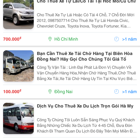
Cho Thuê Xe Tự Lái/Có Tài Tại Hóc Mô/Củ Chi/
Cho Thuê Xe Tự Lái Hoặc Có Tài 4 Chỗ, 7 Chỗ Đời Mới
2012, 0987507714 Cho Thuê Xe Tự Lái Honda Civic,
Chevrolet Cruze, Toyota Inova, Toyota Fortuner, Kia
Morning, Kia Sorento 2012 Full Options, Đời Mới, Nội
Thất Đẹp, Máy Lạnh Tốt..., Giao Xe Tận Nơ
₫
700.000
Hồ Chí Minh
>1 năm
Bạn Cần Thuê Xe Tải Chở Hàng Tại Biên Hòa
Đồng Nai? Hãy Gọi Cho Chúng Tôi Giá Tố
Công Ty Vận Tải : Linh Đại Phát Là Đơn Vị Chuyên Về
Vận Chuyển Hàng Hóa,Nhận Chở Hàng Thuê,Chở Thuê
Bằng Xe Tải,Xe Tải Chở Hàng Uy Tín Tại Khu Vực Biên
Hòa Đồng Nai. Rất Mong Được Tận Tâm Phục Vụ Quý
Khách Hàng Mọi Giờ Trong Ngày,Và Mọi Ngày Trong...
₫
100.000
Đồng Nai
>1 năm
Dịch Vụ Cho Thuê Xe Du Lịch Trọn Gói Hà My
Công Ty Chúng Tôi Luôn Sẵn Sáng Phục Vụ Quý Khách
Bằng Những Chiếc Xe Du Lịch Từ 4-45 Chỗ, Đưa Đón
Khách Đi Tham Quan Du Lịch Đó Đây Trên Mọi Miền Đất
Nước Việt Nam , Quý Khách Có Nhu Cầu Thuê Xe Hãy