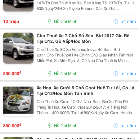
14Tr/Th Cho Thuê Xác Xe, Bao Xăng Tài 23Tr/Th, Tự Lái
800/Ngày/24H Xe Toyota Fotuner Xác Xe Giá
20Tr/Tháng, Bao Xăng Tài 27Tr/Tháng, Tự Lái
1.1Tr/Ngày/24H Ai Có Nhu Cầu Thuê Liên Hệ Mình Nh
12 triệu
Hồ Chí Minh
>1 năm
Cho Thuê Xe 7 Chổ Số Sàn. Std 2017 Gia Rẽ
Tại Q12, Gò Vấp/Hóc Môn
Cho Thuê Xe 8C Xe Fotuner, Inova Số Sàn , Std
2017,Cho Thuê /24H Xe Chính Chủ Giao Nhận Tận Nơi
Miễn Phí, Xe Mới Đẹp, Ai Có Nhu Càu Thuê Ib Mình
Nha.thủ Tục Đơn Giản. Thủ Tục: Hk, Kt3 Gốc Tp,
Gpdkkd(Trong 3 Cái Phải Có 1 Cai)Cm+Bl Photo, Xe
₫
800.000
Hồ Chí Minh
>1 năm
Máy+Cavet
Xe Hoa, Xe Cưới 5 Chổ Chot Huê Tự Lái, Có Lái
Tại Q12/Hoc Môn Tân Bình
Cho Thuê Xe Cưới 4C Giá Như Sau, Giá Xe Trên Đã
Trang Trí Hoa. Xe Cưới Vios 2012-2017; 4 Tiếng Nội
Thành 1.400.000Đ/ Tự Lái 800K/Ngày Xe Cưới Honda
City 2015-2017 4 Tiếng Nội Thành 1.5Tr/ Tự Lái
1Tr/Ngày/ Xe Cưới Chevolet Crule 2015 4 Tiếng
₫
800.000
Hồ Chí Minh
>1 năm