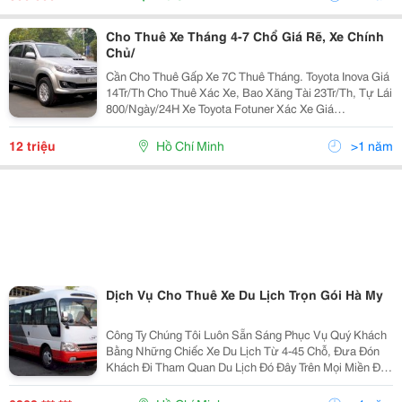
Cho Thuê Xe Tháng 4-7 Chổ Giá Rẽ, Xe Chính
Chủ/
Cần Cho Thuê Gấp Xe 7C Thuê Tháng. Toyota Inova Giá
14Tr/Th Cho Thuê Xác Xe, Bao Xăng Tài 23Tr/Th, Tự Lái
800/Ngày/24H Xe Toyota Fotuner Xác Xe Giá
20Tr/Tháng, Bao Xăng Tài 27Tr/Tháng, Tự Lái
1.1Tr/Ngày/24H Ai Có Nhu Cầu Thuê Liên Hệ Mình Nh
12 triệu
Hồ Chí Minh
>1 năm
Dịch Vụ Cho Thuê Xe Du Lịch Trọn Gói Hà My
Công Ty Chúng Tôi Luôn Sẵn Sáng Phục Vụ Quý Khách
Bằng Những Chiếc Xe Du Lịch Từ 4-45 Chỗ, Đưa Đón
Khách Đi Tham Quan Du Lịch Đó Đây Trên Mọi Miền Đất
Nước Việt Nam , Quý Khách Có Nhu Cầu Thuê Xe Hãy
Đến Với Công Ty Chúng Tôi Chúng Tôi Sẽ Làm Hài Lòn