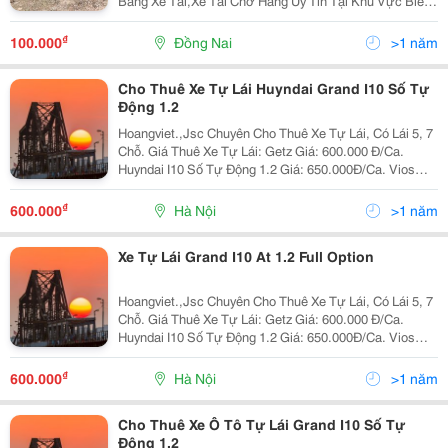
Bằng Xe Tải,Xe Tải Chở Hàng Uy Tín Tại Khu Vực Biên
Hòa Đồng Nai. Rất Mong Được Tận Tâm Phục Vụ Quý
Khách Hàng Mọi Giờ Trong Ngày,Và Mọi Ngày Trong...
₫
100.000
Đồng Nai
>1 năm
Cho Thuê Xe Tự Lái Huyndai Grand I10 Số Tự
Động 1.2
Hoangviet.,Jsc Chuyên Cho Thuê Xe Tự Lái, Có Lái 5, 7
Chỗ. Giá Thuê Xe Tự Lái: Getz Giá: 600.000 Đ/Ca.
Huyndai I10 Số Tự Động 1.2 Giá: 650.000Đ/Ca. Vios
Limo 2010 Giá: 650.000 Đ/Ca. Vios E 2010 Giá: 800.000
Đ/Ca. Innova G 2008
₫
600.000
Hà Nội
>1 năm
Xe Tự Lái Grand I10 At 1.2 Full Option
Hoangviet.,Jsc Chuyên Cho Thuê Xe Tự Lái, Có Lái 5, 7
Chỗ. Giá Thuê Xe Tự Lái: Getz Giá: 600.000 Đ/Ca.
Huyndai I10 Số Tự Động 1.2 Giá: 650.000Đ/Ca. Vios
Limo 2010 Giá: 650.000 Đ/Ca. Vios E 2010 Giá: 800.000
Đ/Ca. Innova G 2008
₫
600.000
Hà Nội
>1 năm
Cho Thuê Xe Ô Tô Tự Lái Grand I10 Số Tự
Động 1.2