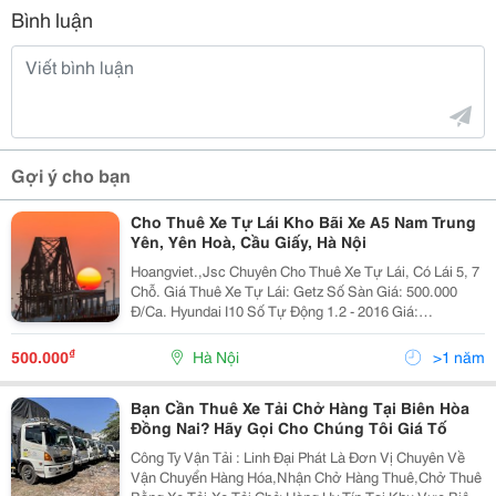
Bình luận
Gợi ý cho bạn
Cho Thuê Xe Tự Lái Kho Bãi Xe A5 Nam Trung
Yên, Yên Hoà, Cầu Giấy, Hà Nội
Hoangviet.,Jsc Chuyên Cho Thuê Xe Tự Lái, Có Lái 5, 7
Chỗ. Giá Thuê Xe Tự Lái: Getz Số Sàn Giá: 500.000
Đ/Ca. Hyundai I10 Số Tự Động 1.2 - 2016 Giá:
600.000Đ/Ca. Hyundai I10 Số Tự Động 1.2 - 2018 Giá:
650.000 Đ/Ca. Vios Limo 2010 Số
₫
500.000
Hà Nội
>1 năm
Bạn Cần Thuê Xe Tải Chở Hàng Tại Biên Hòa
Đồng Nai? Hãy Gọi Cho Chúng Tôi Giá Tố
Công Ty Vận Tải : Linh Đại Phát Là Đơn Vị Chuyên Về
Vận Chuyển Hàng Hóa,Nhận Chở Hàng Thuê,Chở Thuê