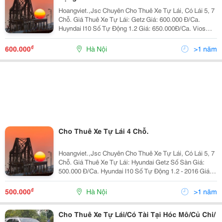
Hoangviet.,Jsc Chuyên Cho Thuê Xe Tự Lái, Có Lái 5, 7
Chỗ. Giá Thuê Xe Tự Lái: Getz Giá: 600.000 Đ/Ca.
Huyndai I10 Số Tự Động 1.2 Giá: 650.000Đ/Ca. Vios
Limo 2010 Giá: 650.000 Đ/Ca. Vios E 2010 Giá: 800.000
Đ/Ca. Innova G 2008 Giá:
₫
600.000
Hà Nội
>1 năm
Cho Thuê Xe Tự Lái 4 Chỗ.
Hoangviet.,Jsc Chuyên Cho Thuê Xe Tự Lái, Có Lái 5, 7
Chỗ. Giá Thuê Xe Tự Lái: Hyundai Getz Số Sàn Giá:
500.000 Đ/Ca. Hyundai I10 Số Tự Động 1.2 - 2016 Giá:
600.000Đ/Ca. Hyundai I10 Số Tự Động 1.2 - 2018 Giá:
650.000Đ/Ca. Hyundai Accen
₫
500.000
Hà Nội
>1 năm
Cho Thuê Xe Tự Lái/Có Tài Tại Hóc Mô/Củ Chi/