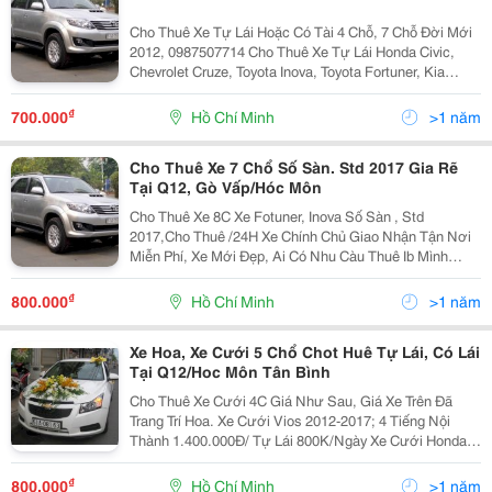
Cho Thuê Xe Tự Lái Hoặc Có Tài 4 Chỗ, 7 Chỗ Đời Mới
2012, 0987507714 Cho Thuê Xe Tự Lái Honda Civic,
Chevrolet Cruze, Toyota Inova, Toyota Fortuner, Kia
Morning, Kia Sorento 2012 Full Options, Đời Mới, Nội
Thất Đẹp, Máy Lạnh Tốt..., Giao Xe Tận Nơ
₫
700.000
Hồ Chí Minh
>1 năm
Cho Thuê Xe 7 Chổ Số Sàn. Std 2017 Gia Rẽ
Tại Q12, Gò Vấp/Hóc Môn
Cho Thuê Xe 8C Xe Fotuner, Inova Số Sàn , Std
2017,Cho Thuê /24H Xe Chính Chủ Giao Nhận Tận Nơi
Miễn Phí, Xe Mới Đẹp, Ai Có Nhu Càu Thuê Ib Mình
Nha.thủ Tục Đơn Giản. Thủ Tục: Hk, Kt3 Gốc Tp,
Gpdkkd(Trong 3 Cái Phải Có 1 Cai)Cm+Bl Photo, Xe
₫
800.000
Hồ Chí Minh
>1 năm
Máy+Cavet
Xe Hoa, Xe Cưới 5 Chổ Chot Huê Tự Lái, Có Lái
Tại Q12/Hoc Môn Tân Bình
Cho Thuê Xe Cưới 4C Giá Như Sau, Giá Xe Trên Đã
Trang Trí Hoa. Xe Cưới Vios 2012-2017; 4 Tiếng Nội
Thành 1.400.000Đ/ Tự Lái 800K/Ngày Xe Cưới Honda
City 2015-2017 4 Tiếng Nội Thành 1.5Tr/ Tự Lái
1Tr/Ngày/ Xe Cưới Chevolet Crule 2015 4 Tiếng
₫
800.000
Hồ Chí Minh
>1 năm