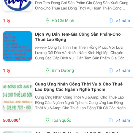
Dán Tem-Đóng Gói Sản Phẩm Gia Công Sản Xuất Cung
Ứng-Cho Thuê Lao Động Thời Vụ Hoàn Thiện Công
Trình Dân Dụng....tất Cả Các Ngành Nghề Khu Vực
Tphcm Và Toàn Quốc - Mst: 0312692370 - Địa Chỉ
1 tỷ
Hồ Chí Minh
>1 năm
Dịch Vụ Dán Tem-Gia Công Sản Phẩm-Cho
Thuê Lao Động
≫≫≫≫≫ Công Ty Tnhh Tm Thiên Hồng Phúc: Với Lực
Lượng Dồi Dào Và Nhiều Năm Kinh Nghiêp: Chuyên
Cung Các Cấp Dịch Vụ : Dán Tem Sản Phẩm Gia Công
Sản Phẩm Cho Thuê Lao Động Cung Cấp Lao Động Thời
Vụ Tất Cả Các Ngành Nghề Toàn
1 tỷ
Bình Dương
>1 năm
Cung Ứng Nhân Công Thời Vụ & Cho Thuê
Lao Động Các Ngành Nghề Tphcm
Cung Ứng Nhân Công Thời Vụ &Amp; Cho Thuê Lao
Động Các Ngành Nghề Tphcm: Cung Ứng Lao Động
Thời Vụ &Amp; Cho Thuê Lao Động Tất Cả Các Ngành
Nghề Khu Vực Tphcm,Đồng Nai,Bình Dương,Long
An... Gia Công Sản Xuất Dán Tem-Đóng Gói Sản Phẩm
₫
500.000
Toàn quốc
>1 năm
Thi