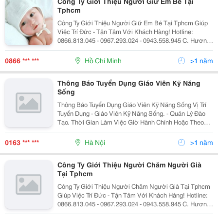
Công Ty Giới Thiệu Người Giữ Em Bé Tại
Tphcm
Công Ty Giới Thiệu Người Giữ Em Bé Tại Tphcm Giúp
Việc Trí Đức - Tận Tâm Với Khách Hàng! Hotline:
0866.813.045 - 0967.293.024 - 0943.558.945 C. Hương
Đ/C: 232/17 Tô Hiệu, Phường Hiệp Tân, Quận Tân Phú,
Tp. Hcm ( Xem Thêm Thông Tin Tại: Tr
0866 *** ***
Hồ Chí Minh
>1 năm
Thông Báo Tuyển Dụng Giáo Viên Kỹ Năng
Sống
Thông Báo Tuyển Dụng Giáo Viên Kỹ Năng Sống Vị Trí
Tuyển Dụng - Giáo Viên Kỹ Năng Sống. - Quản Lý Đào
Tạo. Thời Gian Làm Việc Giờ Hành Chính Hoặc Theo
Ca. Yêu Cầu - Nh
0163 *** ***
Hà Nội
>1 năm
Công Ty Giới Thiệu Người Chăm Người Già
Tại Tphcm
Công Ty Giới Thiệu Người Chăm Người Già Tại Tphcm
Giúp Việc Trí Đức - Tận Tâm Với Khách Hàng! Hotline:
0866.813.045 - 0967.293.024 - 0943.558.945 C. Hương
Đ/C: 232/17 Tô Hiệu, Phường Hiệp Tân, Quận Tân Phú,