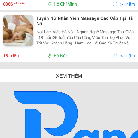
Tp. Hcm Giới Thiệu: Công Ty Tnh
0866 *** ***
Hồ Chí Minh
>1 năm
Tuyển Nữ Nhân Viên Massage Cao Cấp Tại Hà
Nội
Nơi Làm Việc Hà Nội - Ngành Nghề Massage Thư Giãn
, 18 Tuổi -25 Tuổi Yêu Cầu Công Việc Thái Độ Phục Vụ
Tốt Với Khách Hàng . Ham Học Hỏi Các Kỹ Thuật Và Kỹ
Năng Yêu Cầu Trình Độ Không Cần Bằng Cấp Yêu Cầu
Kỹ Năn
15 triệu
Hà Nội
>1 năm
XEM THÊM