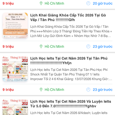
5% Khi Đăng Ký 2/ Ielts...
9 triệu
Hồ Chí Minh
20 giờ trước
Lịch Khai Giảng Khóa Cấp Tốc 2026 Tại Gò
Vấp / Tân Phú !!!!!!!!!!Gfh
Lịch Khai Giảng Khóa Cấp Tốc 2026 Tại Gò Vấp / Tân
Phú ≫≫≫Nhóm Lớp 3 Tháng/ Đóng Tiền Hp Theo Khóa +
Lịch Mở Lớp Gửi Đính Kèm + Nhóm Học Nhờ 7-8 Bạn/
Lớp + Giáo Trình Ielts Có Band Điểm Lộ Trình, Sách
Nước Ngoài Bám Sát + Chia Đều 4 Kỹ...
9 triệu
Hồ Chí Minh
23 giờ trước
Lịch Học Ielts Tại Cet Năm 2026 Tại Tân Phú
!!!!!!!!!!!!!!!!!!!!!!!!!Yhfjn
Lịch Học Ielts Tại Cet Năm 2026 Tại Tân Phú Học Phí
Shock Nhất Tại Quận Tân Phú Tháng 07 1/ Ielts
Improver Tối 2 4 6 Khai Giảng: 13/07/2026 Khung Giờ:
18:00 Đến 21:00 Học Phí Ưu Đãi 5% Khi Đăng Ký 2/ Ielts
Basic Tối 3 5 7 Khai...
9 triệu
Hồ Chí Minh
23 giờ trước
Lịch Học Ielts Tại Cet Năm 2026 Và Luyện Ielts
Từ 5.0 Đến 7.0!!!!!!!!!!!!!!!!!!!!!!!Yghbv
Lịch Học Ielts Tại Cet Năm 2026 &Ndash; Luyện Ielts