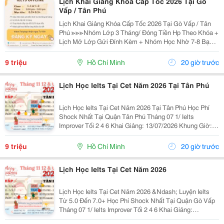
Lịch Khai Giảng Khóa Cấp Tốc 2026 Tại Gò
Vấp / Tân Phú
Lịch Khai Giảng Khóa Cấp Tốc 2026 Tại Gò Vấp / Tân
Phú ≫≫≫Nhóm Lớp 3 Tháng/ Đóng Tiền Hp Theo Khóa +
Lịch Mở Lớp Gửi Đính Kèm + Nhóm Học Nhờ 7-8 Bạn/
Lớp + Giáo Trình Ielts Có Band Điểm Lộ Trình, Sách
Nước Ngoài Bám Sát + Chia Đều 4 Kỹ...
9 triệu
Hồ Chí Minh
20 giờ trước
Lịch Học Ielts Tại Cet Năm 2026 Tại Tân Phú
Lịch Học Ielts Tại Cet Năm 2026 Tại Tân Phú Học Phí
Shock Nhất Tại Quận Tân Phú Tháng 07 1/ Ielts
Improver Tối 2 4 6 Khai Giảng: 13/07/2026 Khung Giờ:
18:00 Đến 21:00 Học Phí Ưu Đãi 5% Khi Đăng Ký 2/ Ielts
Basic Tối 3 5 7 Khai...
9 triệu
Hồ Chí Minh
20 giờ trước
Lịch Học Ielts Tại Cet Năm 2026
Lịch Học Ielts Tại Cet Năm 2026 &Ndash; Luyện Ielts
Từ 5.0 Đến 7.0+ Học Phí Shock Nhất Tại Quận Gò Vấp
Tháng 07 1/ Ielts Improver Tối 2 4 6 Khai Giảng:
13/07/2026 Khung Giờ: 18:00 Đến 21:00 Học Phí Ưu Đãi