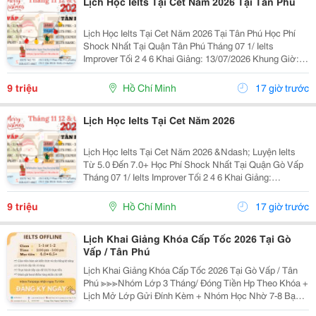
Lịch Học Ielts Tại Cet Năm 2026 Tại Tân Phú
Lịch Học Ielts Tại Cet Năm 2026 Tại Tân Phú Học Phí
Shock Nhất Tại Quận Tân Phú Tháng 07 1/ Ielts
Improver Tối 2 4 6 Khai Giảng: 13/07/2026 Khung Giờ:
18:00 Đến 21:00 Học Phí Ưu Đãi 5% Khi Đăng Ký 2/ Ielts
Basic Tối 3 5 7 Khai...
9 triệu
Hồ Chí Minh
17 giờ trước
Lịch Học Ielts Tại Cet Năm 2026
Lịch Học Ielts Tại Cet Năm 2026 &Ndash; Luyện Ielts
Từ 5.0 Đến 7.0+ Học Phí Shock Nhất Tại Quận Gò Vấp
Tháng 07 1/ Ielts Improver Tối 2 4 6 Khai Giảng:
13/07/2026 Khung Giờ: 18:00 Đến 21:00 Học Phí Ưu Đãi
5% Khi Đăng Ký 2/ Ielts...
9 triệu
Hồ Chí Minh
17 giờ trước
Lịch Khai Giảng Khóa Cấp Tốc 2026 Tại Gò
Vấp / Tân Phú
Lịch Khai Giảng Khóa Cấp Tốc 2026 Tại Gò Vấp / Tân
Phú ≫≫≫Nhóm Lớp 3 Tháng/ Đóng Tiền Hp Theo Khóa +
Lịch Mở Lớp Gửi Đính Kèm + Nhóm Học Nhờ 7-8 Bạn/
Lớp + Giáo Trình Ielts Có Band Điểm Lộ Trình, Sách