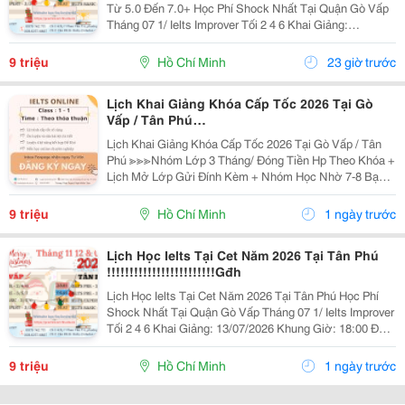
Từ 5.0 Đến 7.0+ Học Phí Shock Nhất Tại Quận Gò Vấp
Tháng 07 1/ Ielts Improver Tối 2 4 6 Khai Giảng:
13/07/2026 Khung Giờ: 18:00 Đến 21:00 Học Phí Ưu Đãi
5% Khi Đăng Ký 2/ Ielts...
9 triệu
Hồ Chí Minh
23 giờ trước
Lịch Khai Giảng Khóa Cấp Tốc 2026 Tại Gò
Vấp / Tân Phú
!!!!!!!!!!!!!!!!!!!!!!!!!!!!!!!!!!!!!!!!!!!!Hfnc
Lịch Khai Giảng Khóa Cấp Tốc 2026 Tại Gò Vấp / Tân
Phú ≫≫≫Nhóm Lớp 3 Tháng/ Đóng Tiền Hp Theo Khóa +
Lịch Mở Lớp Gửi Đính Kèm + Nhóm Học Nhờ 7-8 Bạn/
Lớp + Giáo Trình Ielts Có Band Điểm Lộ Trình, Sách
Nước Ngoài Bám Sát + Chia Đều 4 Kỹ...
9 triệu
Hồ Chí Minh
1 ngày trước
Lịch Học Ielts Tại Cet Năm 2026 Tại Tân Phú
!!!!!!!!!!!!!!!!!!!!!!!!Gđh
Lịch Học Ielts Tại Cet Năm 2026 Tại Tân Phú Học Phí
Shock Nhất Tại Quận Gò Vấp Tháng 07 1/ Ielts Improver
Tối 2 4 6 Khai Giảng: 13/07/2026 Khung Giờ: 18:00 Đến
21:00 Học Phí Ưu Đãi 5% Khi Đăng Ký 2/ Ielts Basic Tối
3 5 7 Khai...
9 triệu
Hồ Chí Minh
1 ngày trước