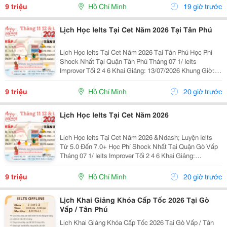
Nước Ngoài Bám Sát + Chia Đều 4 Kỹ...
9 triệu
Hồ Chí Minh
19 giờ trước
Lịch Học Ielts Tại Cet Năm 2026 Tại Tân Phú
Lịch Học Ielts Tại Cet Năm 2026 Tại Tân Phú Học Phí
Shock Nhất Tại Quận Tân Phú Tháng 07 1/ Ielts
Improver Tối 2 4 6 Khai Giảng: 13/07/2026 Khung Giờ:
18:00 Đến 21:00 Học Phí Ưu Đãi 5% Khi Đăng Ký 2/ Ielts
Basic Tối 3 5 7 Khai...
9 triệu
Hồ Chí Minh
20 giờ trước
Lịch Học Ielts Tại Cet Năm 2026
Lịch Học Ielts Tại Cet Năm 2026 &Ndash; Luyện Ielts
Từ 5.0 Đến 7.0+ Học Phí Shock Nhất Tại Quận Gò Vấp
Tháng 07 1/ Ielts Improver Tối 2 4 6 Khai Giảng:
13/07/2026 Khung Giờ: 18:00 Đến 21:00 Học Phí Ưu Đãi
5% Khi Đăng Ký 2/ Ielts...
9 triệu
Hồ Chí Minh
20 giờ trước
Lịch Khai Giảng Khóa Cấp Tốc 2026 Tại Gò
Vấp / Tân Phú
Lịch Khai Giảng Khóa Cấp Tốc 2026 Tại Gò Vấp / Tân