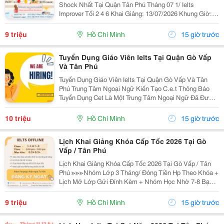
Shock Nhất Tại Quận Tân Phú Tháng 07 1/ Ielts
Improver Tối 2 4 6 Khai Giảng: 13/07/2026 Khung Giờ:
18:00 Đến 21:00 Học Phí Ưu Đãi 5% Khi Đăng Ký 2/ Ielts
Basic Tối 3 5 7 Khai...
9 triệu
Hồ Chí Minh
15 giờ trước
Tuyển Dụng Giáo Viên Ielts Tại Quận Gò Vấp
Và Tân Phú
Tuyển Dụng Giáo Viên Ielts Tại Quận Gò Vấp Và Tân
Phú Trung Tâm Ngoại Ngữ Kiến Tạo C.e.t Thông Báo
Tuyển Dụng Cet Là Một Trung Tâm Ngoại Ngữ Đã Được
Thành Lập 16 Năm Chuyên Về Chương Trình Anh Văn
Học Thuật Ielts &Ndash; Toefl Ibt. Trung Tâm...
10 triệu
Hồ Chí Minh
15 giờ trước
Lịch Khai Giảng Khóa Cấp Tốc 2026 Tại Gò
Vấp / Tân Phú
Lịch Khai Giảng Khóa Cấp Tốc 2026 Tại Gò Vấp / Tân
Phú ≫≫≫Nhóm Lớp 3 Tháng/ Đóng Tiền Hp Theo Khóa +
Lịch Mở Lớp Gửi Đính Kèm + Nhóm Học Nhờ 7-8 Bạn/
Lớp + Giáo Trình Ielts Có Band Điểm Lộ Trình, Sách
Nước Ngoài Bám Sát + Chia Đều 4 Kỹ...
9 triệu
Hồ Chí Minh
15 giờ trước