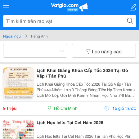
Ngoại ngữ
Tiếng Anh
Lọc nâng cao
Lịch Khai Giảng Khóa Cấp Tốc 2026 Tại Gò
Vấp / Tân Phú
Lịch Khai Giảng Khóa Cấp Tốc 2026 Tại Gò Vấp / Tân
Phú ≫≫≫Nhóm Lớp 3 Tháng/ Đóng Tiền Hp Theo Khóa +
Lịch Mở Lớp Gửi Đính Kèm + Nhóm Học Nhờ 7-8 Bạn/
Lớp + Giáo Trình Ielts Có Band Điểm Lộ Trình, Sách
Nước Ngoài Bám Sát + Chia Đều 4 Kỹ...
9 triệu
Hồ Chí Minh
15 giờ trước
Lịch Học Ielts Tại Cet Năm 2026
Lịch Học Ielts Tại Cet Năm 2026 Tại Tân Phú Học Phí