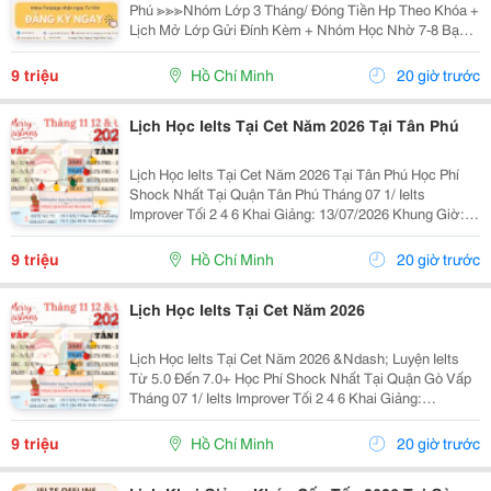
Phú ≫≫≫Nhóm Lớp 3 Tháng/ Đóng Tiền Hp Theo Khóa +
Lịch Mở Lớp Gửi Đính Kèm + Nhóm Học Nhờ 7-8 Bạn/
Lớp + Giáo Trình Ielts Có Band Điểm Lộ Trình, Sách
Nước Ngoài Bám Sát + Chia Đều 4 Kỹ...
9 triệu
Hồ Chí Minh
20 giờ trước
Lịch Học Ielts Tại Cet Năm 2026 Tại Tân Phú
Lịch Học Ielts Tại Cet Năm 2026 Tại Tân Phú Học Phí
Shock Nhất Tại Quận Tân Phú Tháng 07 1/ Ielts
Improver Tối 2 4 6 Khai Giảng: 13/07/2026 Khung Giờ:
18:00 Đến 21:00 Học Phí Ưu Đãi 5% Khi Đăng Ký 2/ Ielts
Basic Tối 3 5 7 Khai...
9 triệu
Hồ Chí Minh
20 giờ trước
Lịch Học Ielts Tại Cet Năm 2026
Lịch Học Ielts Tại Cet Năm 2026 &Ndash; Luyện Ielts
Từ 5.0 Đến 7.0+ Học Phí Shock Nhất Tại Quận Gò Vấp
Tháng 07 1/ Ielts Improver Tối 2 4 6 Khai Giảng:
13/07/2026 Khung Giờ: 18:00 Đến 21:00 Học Phí Ưu Đãi
5% Khi Đăng Ký 2/ Ielts...
9 triệu
Hồ Chí Minh
20 giờ trước