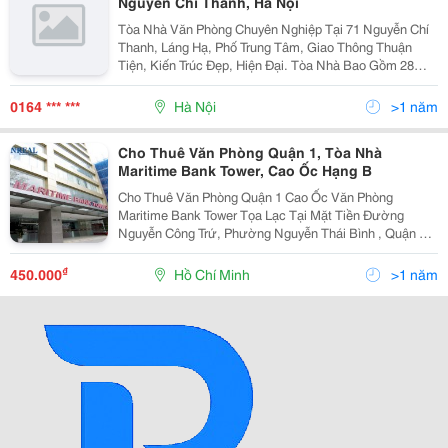
Nguyễn Chí Thanh, Hà Nội
Tòa Nhà Văn Phòng Chuyên Nghiệp Tại 71 Nguyễn Chí
Thanh, Láng Hạ, Phố Trung Tâm, Giao Thông Thuận
Tiện, Kiến Trúc Đẹp, Hiện Đại. Tòa Nhà Bao Gồm 28
Tầng, Trang Thiết Bị Hiện Đại, Chỗ Để Xe Thuận Tiện,
Ngân Hàng Dưới Tầng 1. Cho Thuê Các Phòng Làm Việ
0164 *** ***
Hà Nội
>1 năm
Cho Thuê Văn Phòng Quận 1, Tòa Nhà
Maritime Bank Tower, Cao Ốc Hạng B
Cho Thuê Văn Phòng Quận 1 Cao Ốc Văn Phòng
Maritime Bank Tower Tọa Lạc Tại Mặt Tiền Đường
Nguyễn Công Trứ, Phường Nguyễn Thái Bình , Quận 1,
Thành Phố Hồ Chí Minh. Maritime Bank Tower Là Cao
Ốc Văn Phòng Hạng A Với Thiết Kế Thông Thoáng,
₫
450.000
Hồ Chí Minh
>1 năm
Theo Phong C