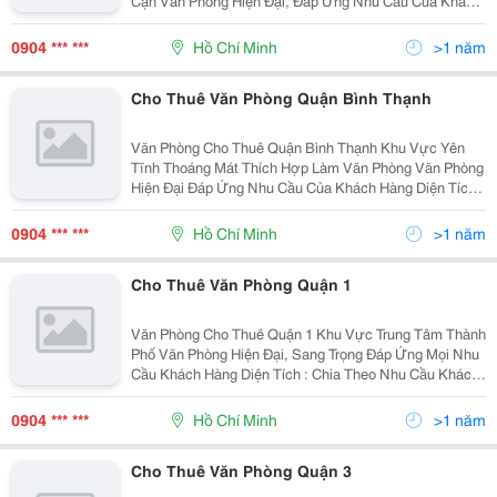
Cận Văn Phòng Hiện Đại, Đáp Ứng Nhu Cầu Của Khách
Hàng Diện Tích : Chia Theo Tiện Ích Của Khách Hàng (
Từ 30 &Ndash; 200M2 ) Giá Cho Thuê : Từ 8 &
0904 *** ***
Hồ Chí Minh
>1 năm
Cho Thuê Văn Phòng Quận Bình Thạnh
Văn Phòng Cho Thuê Quận Bình Thạnh Khu Vực Yên
Tĩnh Thoáng Mát Thích Hợp Làm Văn Phòng Văn Phòng
Hiện Đại Đáp Ứng Nhu Cầu Của Khách Hàng Diện Tích :
Chia Theo Tiện Ích Khách Hàng ( Từ 40 &Ndash; 450M2
) Giá Thuê : Từ 8 &Ndash; 22Usd/M2 Độ
0904 *** ***
Hồ Chí Minh
>1 năm
Cho Thuê Văn Phòng Quận 1
Văn Phòng Cho Thuê Quận 1 Khu Vực Trung Tâm Thành
Phố Văn Phòng Hiện Đại, Sang Trọng Đáp Ứng Mọi Nhu
Cầu Khách Hàng Diện Tích : Chia Theo Nhu Cầu Khách
Hàng ( Từ 40 &Ndash; 300M2 ) Giá Thuê : Từ 14
&Ndash; 30Usd/M2 Đội Ngũ Nhân Viên Tư Vấ
0904 *** ***
Hồ Chí Minh
>1 năm
Cho Thuê Văn Phòng Quận 3