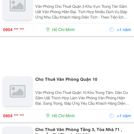
Văn Phòng Cho Thuê Quận 3 Khu Vực Trung Tân Sầm
Uất Văn Phòng Hiện Đại, Tích Hợp Nhiều Dịch Vụ Đáp
Ứng Nhu Cầu Khách Hàng Diện Tích : Theo Tiện Ích
Khách Hàng ( 20 &Ndash; 400M2) Giá Thuê : Từ 14
&Ndash; 30 Usd/M2 Đội Ngũ Nhân Viên Tư Vấn
0904 *** ***
Hồ Chí Minh
>1 năm
Cho Thuê Văn Phòng Quận 10
Văn Phòng Cho Thuê Quận 10 Khu Trung Tâm, Dân Cư
Sầm Uất Thích Hợp Làm Văn Phòng Văn Phòng Hiện
Đại, Sang Trọng, Đáp Ứng Yêu Cầu Khách Hàng Diện
Tich : Chia Theo Yêu Cầu Khách Hàng ( 50 &Ndash;
450M2 ) Giá Cho Thuê : Từ 12 &Ndash; 24 Usd/M2
0904 *** ***
Hồ Chí Minh
>1 năm
Cho Thuê Văn Phòng Tầng 3, Tòa Nhà 71 ,