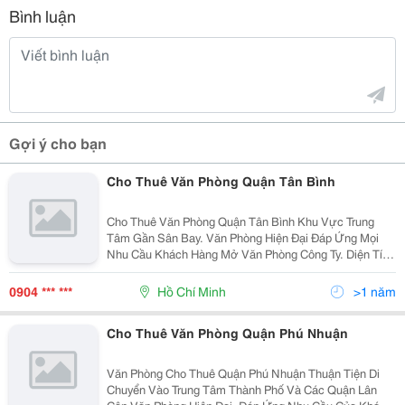
Bình luận
Gợi ý cho bạn
Cho Thuê Văn Phòng Quận Tân Bình
Cho Thuê Văn Phòng Quận Tân Bình Khu Vực Trung
Tâm Gần Sân Bay. Văn Phòng Hiện Đại Đáp Ứng Mọi
Nhu Cầu Khách Hàng Mở Văn Phòng Công Ty. Diện Tích
: Chia Theo Nhu Cầu Của Khách Hàng ( Từ 30M2 Đến
500M2 ). Giá Cho Thuê : Từ 8 Usd/M2 Đến 20 Usd
0904 *** ***
Hồ Chí Minh
>1 năm
Cho Thuê Văn Phòng Quận Phú Nhuận
Văn Phòng Cho Thuê Quận Phú Nhuận Thuận Tiện Di
Chuyển Vào Trung Tâm Thành Phố Và Các Quận Lân