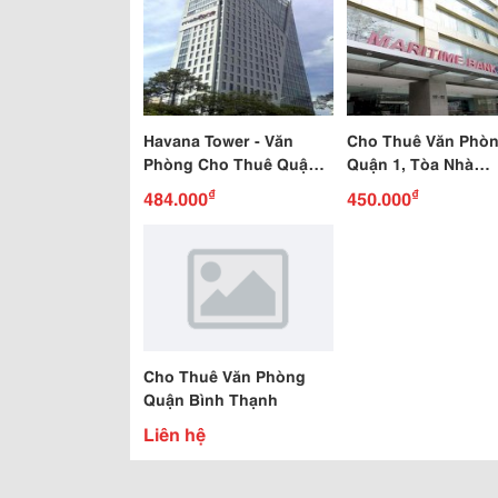
Havana Tower - Văn
Cho Thuê Văn Phò
Phòng Cho Thuê Quận
Quận 1, Tòa Nhà
1Văn Phòng Cho Thuê
Maritime Bank Towe
₫
₫
484.000
450.000
Quận 1 Tại Tòa Nhà Ca
Cao Ốc Hạng B
Cho Thuê Văn Phòng
Quận Bình Thạnh
Liên hệ