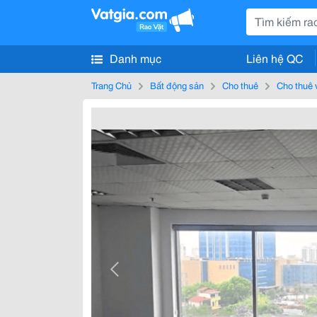
Danh mục
Liên hệ QC
Trang Chủ
Bất động sản
Cho thuê
Cho thuê 