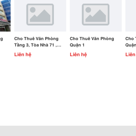
ng
Cho Thuê Văn Phòng
Cho Thuê Văn Phòng
Cho 
Tầng 3, Tòa Nhà 71 ,
Quận 1
Quận
r,
Nguyễn Chí Thanh, Hà
Liên hệ
Liên hệ
Liên
Nội