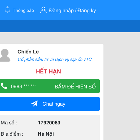
Đăng nhập / Đăng ký
Thông báo
Chiến Lê
Cổ phần Đầu tư và Dịch vụ Địa ốc VTC
HẾT HẠN
0983 *** ***
BẤM ĐỂ HIỆN SỐ
Chat ngay
Mã số :
17920063
Địa điểm :
Hà Nội