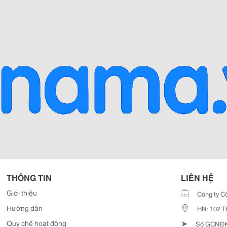
THÔNG TIN
LIÊN HỆ
Giới thiệu
Công ty C
Hướng dẫn
HN: 102 T
➤
Quy chế hoạt động
Số GCNĐKD