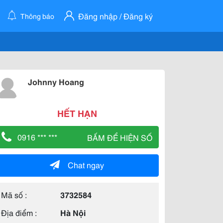
Đăng nhập / Đăng ký
Thông báo
Johnny Hoang
HẾT HẠN
0916 *** ***
BẤM ĐỂ HIỆN SỐ
Chat ngay
Mã số :
3732584
Địa điểm :
Hà Nội