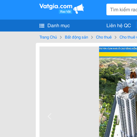
Danh mục
Liên hệ QC
Trang Chủ
Bất động sản
Cho thuê
Cho thuê 