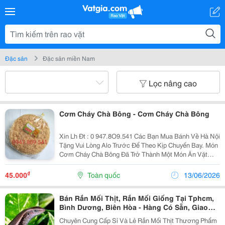
Đặc sản
Đặc sản miền Nam
Lọc nâng cao
Cơm Cháy Chà Bông - Cơm Cháy Chà Bông
Xin Lh Đt : 0 947.8O9.541 Các Bạn Mua Bánh Về Hà Nội
Tặng Vui Lòng Alo Trước Để Theo Kịp Chuyến Bay. Món
Cơm Cháy Chà Bông Đã Trở Thành Một Món Ăn Vặt
Không Thể Thiếu Của Chị Em. Các Bạn Gử Đi Usa Vui
Lòng Alo Trước Để Nhận Làm Đúng Theo Yêu Cầu ....
₫
45.000
Toàn quốc
13/06/2026
Bán Rắn Mối Thịt, Rắn Mối Giống Tại Tphcm,
Bình Dương, Biên Hòa - Hàng Có Sẵn, Giao
Tận Nơi
Chuyên Cung Cấp Sỉ Và Lẻ Rắn Mối Thịt Thương Phẩm