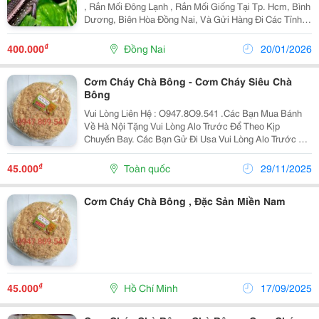
, Rắn Mối Đông Lạnh , Rắn Mối Giống Tại Tp. Hcm, Bình
Dương, Biên Hòa Đồng Nai, Và Gửi Hàng Đi Các Tỉnh.
Bán Rắn Mối Thương Phẩm Cho Nhà Hàng, Quán Ăn.
Đặc Biệt Có Rắn Mối Đông Lạnh Làm Mới Mỗi...
₫
400.000
Đồng Nai
20/01/2026
Cơm Cháy Chà Bông - Cơm Cháy Siêu Chà
Bông
Vui Lòng Liên Hệ : O947.8O9.541 .Các Bạn Mua Bánh
Về Hà Nội Tặng Vui Lòng Alo Trước Để Theo Kịp
Chuyến Bay. Các Bạn Gử Đi Usa Vui Lòng Alo Trước Để
Nhận Làm Đúng Theo Yêu Cầu . Xin Chào Cả Nhà. Tình
Hình Là Nhà Mình Có Cơ Sở Làm Cơm - Chà Bông...
₫
45.000
Toàn quốc
29/11/2025
Cơm Cháy Chà Bông , Đặc Sản Miền Nam
₫
45.000
Hồ Chí Minh
17/09/2025