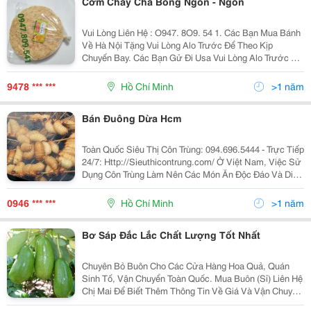
Cơm Cháy Chà Bông Ngon - Ngon
Vui Lòng Liên Hệ : O947. 8O9. 54 1. Các Bạn Mua Bánh
Về Hà Nội Tặng Vui Lòng Alo Trước Để Theo Kịp
Chuyến Bay. Các Bạn Gử Đi Usa Vui Lòng Alo Trước Để
Nhận Làm Đúng Theo Yêu Cầu . Xin Chào Cả Nhà. Tình
Hình Là Nhà Mình Có Cơ Sở Làm Cơm - Chà...
9478 *** ***
Hồ Chí Minh
>1 năm
Bán Đuông Dừa Hcm
Toàn Quốc Siêu Thị Côn Trùng: 094.696.5444 - Trực Tiếp
24/7: Http://Sieuthicontrung.com/ Ở Việt Nam, Việc Sử
Dụng Côn Trùng Làm Nên Các Món Ăn Độc Đáo Và Dinh
Dưỡng Mang Lại Cảm Giác Khó Tả Cho Người Thưởng
Thức Đã Trở Nên Phổ Biến. Từ Đó Dẫn Đến
0946 *** ***
Hồ Chí Minh
>1 năm
Bơ Sáp Đắc Lắc Chất Lượng Tốt Nhất
Chuyên Bỏ Buôn Cho Các Cửa Hàng Hoa Quả, Quán
Sinh Tố, Vận Chuyển Toàn Quốc. Mua Buôn (Sỉ) Liên Hệ
Chị Mai Để Biết Thêm Thông Tin Về Giá Và Vận Chuyển
Nhé. Mời Các Bạn Mua Lẻ Order Bằng Cách Để Lại