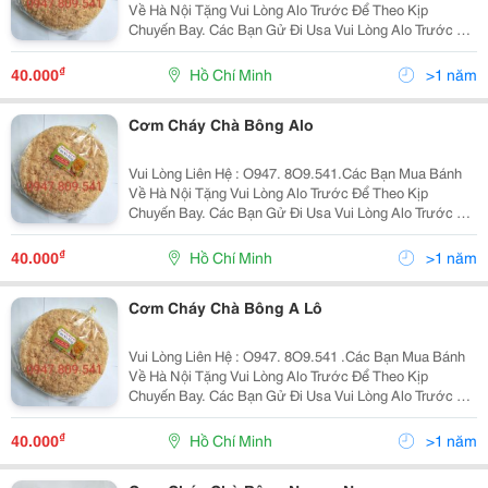
Về Hà Nội Tặng Vui Lòng Alo Trước Để Theo Kịp
Chuyến Bay. Các Bạn Gử Đi Usa Vui Lòng Alo Trước Để
Nhận Làm Đúng Theo Yêu Cầu . Xin Chào Cả Nhà. Tình
Hình Là Nhà Mình Có Cơ Sở Làm Cơm - Chà Bông
₫
40.000
Hồ Chí Minh
>1 năm
Chuyển...
Cơm Cháy Chà Bông Alo
Vui Lòng Liên Hệ : O947. 8O9.541.Các Bạn Mua Bánh
Về Hà Nội Tặng Vui Lòng Alo Trước Để Theo Kịp
Chuyến Bay. Các Bạn Gử Đi Usa Vui Lòng Alo Trước Để
Nhận Làm Đúng Theo Yêu Cầu . Xin Chào Cả Nhà. Tình
Hình Là Nhà Mình Có Cơ Sở Làm Cơm - Chà Bông
₫
40.000
Hồ Chí Minh
>1 năm
Chuyển...
Cơm Cháy Chà Bông A Lô
Vui Lòng Liên Hệ : O947. 8O9.541 .Các Bạn Mua Bánh
Về Hà Nội Tặng Vui Lòng Alo Trước Để Theo Kịp
Chuyến Bay. Các Bạn Gử Đi Usa Vui Lòng Alo Trước Để
Nhận Làm Đúng Theo Yêu Cầu . Xin Chào Cả Nhà. Tình
Hình Là Nhà Mình Có Cơ Sở Làm Cơm - Chà Bông...
₫
40.000
Hồ Chí Minh
>1 năm