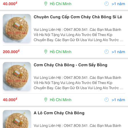
Hình Là Nhà Mình Có Cơ Sở Làm Cơm - Chà Bông...
₫
40.000
Hồ Chí Minh
>1 năm
Chuyên Cung Cấp Cơm Cháy Chà Bông Sỉ Lẻ
Vui Lòng Liên Hệ : O947.8O9.541 .Các Bạn Mua Bánh
Về Hà Nội Tặng Vui Lòng Alo Trước Để Theo Kịp
Chuyến Bay. Các Bạn Gử Đi Usa Vui Lòng Alo Trước Để
Nhận Làm Đúng Theo Yêu Cầu . Xin Chào Cả Nhà. Tình
Hình Là Nhà Mình Có Cơ Sở Làm Cơm - Chà Bông
₫
200.000
Hồ Chí Minh
>1 năm
Chuyển...
Cơm Cháy Chà Bông - Cơm Sấy Bồng
Vui Lòng Liên Hệ : O947.8O9.541 .Các Bạn Mua Bánh
Về Hà Nội Tặng Vui Lòng Alo Trước Để Theo Kịp
Chuyến Bay. Các Bạn Gử Đi Usa Vui Lòng Alo Trước Để
Nhận Làm Đúng Theo Yêu Cầu . Xin Chào Cả Nhà. Tình
Hình Là Nhà Mình Có Cơ Sở Làm Cơm - Chà Bông
₫
40.000
Hồ Chí Minh
>1 năm
Chuyển...
A Lô Cơm Cháy Chà Bông
Vui Lòng Liên Hệ : O947.8O9.541 .Các Bạn Mua Bánh