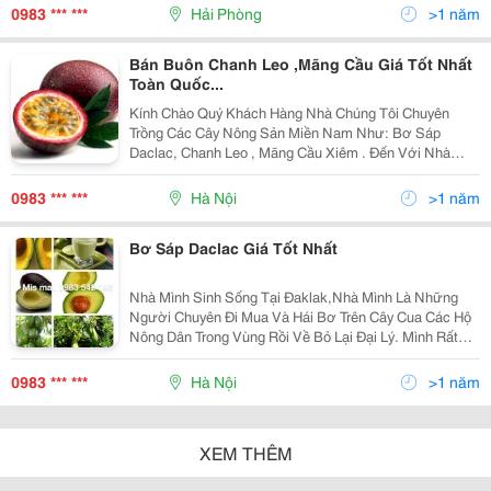
Thông Tin Trên Diễn Đàn, Ib, Sms, Viber, Ims Giúp Mì
0983 *** ***
Hải Phòng
>1 năm
Bán Buôn Chanh Leo ,Mãng Cầu Giá Tốt Nhất
Toàn Quốc...
Kính Chào Quý Khách Hàng Nhà Chúng Tôi Chuyên
Trồng Các Cây Nông Sản Miền Nam Như: Bơ Sáp
Daclac, Chanh Leo , Mãng Cầu Xiêm . Đến Với Nhà
Vườn Chúng Tôi Quý Khách Yên Tâm Về Sản Phẩm (
Chất Lượng - Giá Thành - Vận Chuyển ) Đặc Biệt Không
0983 *** ***
Hà Nội
>1 năm
Có Chấ
Bơ Sáp Daclac Giá Tốt Nhất
Nhà Mình Sinh Sống Tại Đaklak,Nhà Mình Là Những
Người Chuyên Đi Mua Và Hái Bơ Trên Cây Cua Các Hộ
Nông Dân Trong Vùng Rồi Về Bỏ Lại Đại Lý. Mình Rất
Rành Về Các Loại Bơ Nha Vì Đã Ở Cùng Nó Từ Nhỏ
Tới Lớn!,Bố Mẹ Mình Chỉ Chuyên Mua Bơ Sáp! Hiện Tại
0983 *** ***
Hà Nội
>1 năm
XEM THÊM