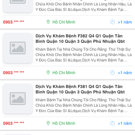
Chữa Khỏi Cho Bệnh Nhân Chính Là Lòng Nhân Hậu, Là
Y Đức Của Bác Sĩ &Ldquo;Dịch Vụ Khám Bệnh Tại
Nhà&Rdquo; Nhằm Đáp Ứng Nhu Cầu Của Khách Hàng
Không Thể Đến Bệnh Viện Do Sức Khỏe, Tuổi Tác,
0903 *** ***
Hồ Chí Minh
>1 năm
Hoặc Khác
Dịch Vụ Khám Bệnh F382 Q4 Q1 Quận Tân
Bình Quận 10 Quận 3 Quận Phú Nhuận Qbt
Khám Bệnh Tại Nhà Chúng Tôi Cho Rằng: Thứ Thật Sự
Chữa Khỏi Cho Bệnh Nhân Chính Là Lòng Nhân Hậu, Là
Y Đức Của Bác Sĩ &Ldquo;Dịch Vụ Khám Bệnh Tại
Nhà&Rdquo; Nhằm Đáp Ứng Nhu Cầu Của Khách Hàng
Không Thể Đến Bệnh Viện Do Sức Khỏe, Tuổi Tác,
0903 *** ***
Hồ Chí Minh
>1 năm
Hoặc Khác
Dịch Vụ Khám Bệnh F381 Q4 Q1 Quận Tân
Bình Quận 10 Quận 3 Quận Phú Nhuận Qbt
Khám Bệnh Tại Nhà Chúng Tôi Cho Rằng: Thứ Thật Sự
Chữa Khỏi Cho Bệnh Nhân Chính Là Lòng Nhân Hậu, Là
Y Đức Của Bác Sĩ &Ldquo;Dịch Vụ Khám Bệnh Tại
Nhà&Rdquo; Nhằm Đáp Ứng Nhu Cầu Của Khách Hàng
Không Thể Đến Bệnh Viện Do Sức Khỏe, Tuổi Tác,
0903 *** ***
Hồ Chí Minh
>1 năm
Hoặc Khác