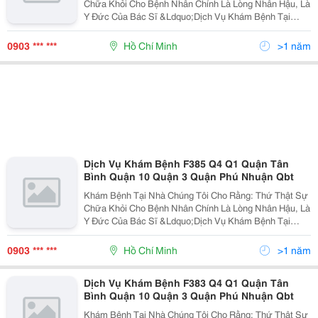
Chữa Khỏi Cho Bệnh Nhân Chính Là Lòng Nhân Hậu, Là
Y Đức Của Bác Sĩ &Ldquo;Dịch Vụ Khám Bệnh Tại
Nhà&Rdquo; Nhằm Đáp Ứng Nhu Cầu Của Khách Hàng
Không Thể Đến Bệnh Viện Do Sức Khỏe, Tuổi Tác,
0903 *** ***
Hồ Chí Minh
>1 năm
Hoặc Khác
Dịch Vụ Khám Bệnh F385 Q4 Q1 Quận Tân
Bình Quận 10 Quận 3 Quận Phú Nhuận Qbt
Khám Bệnh Tại Nhà Chúng Tôi Cho Rằng: Thứ Thật Sự
Chữa Khỏi Cho Bệnh Nhân Chính Là Lòng Nhân Hậu, Là
Y Đức Của Bác Sĩ &Ldquo;Dịch Vụ Khám Bệnh Tại
Nhà&Rdquo; Nhằm Đáp Ứng Nhu Cầu Của Khách Hàng
Không Thể Đến Bệnh Viện Do Sức Khỏe, Tuổi Tác,
0903 *** ***
Hồ Chí Minh
>1 năm
Hoặc Khác
Dịch Vụ Khám Bệnh F383 Q4 Q1 Quận Tân
Bình Quận 10 Quận 3 Quận Phú Nhuận Qbt
Khám Bệnh Tại Nhà Chúng Tôi Cho Rằng: Thứ Thật Sự