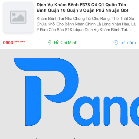
Dịch Vụ Khám Bệnh F378 Q4 Q1 Quận Tân
Bình Quận 10 Quận 3 Quận Phú Nhuận Qbt
Khám Bệnh Tại Nhà Chúng Tôi Cho Rằng: Thứ Thật Sự
Chữa Khỏi Cho Bệnh Nhân Chính Là Lòng Nhân Hậu, Là
Y Đức Của Bác Sĩ &Ldquo;Dịch Vụ Khám Bệnh Tại
Nhà&Rdquo; Nhằm Đáp Ứng Nhu Cầu Của Khách Hàng
Không Thể Đến Bệnh Viện Do Sức Khỏe, Tuổi Tác,
0903 *** ***
Hồ Chí Minh
>1 năm
Hoặc Khác