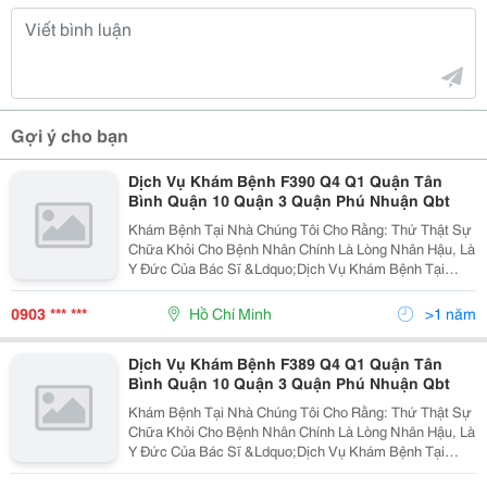
Gợi ý cho bạn
Dịch Vụ Khám Bệnh F390 Q4 Q1 Quận Tân
Bình Quận 10 Quận 3 Quận Phú Nhuận Qbt
Khám Bệnh Tại Nhà Chúng Tôi Cho Rằng: Thứ Thật Sự
Chữa Khỏi Cho Bệnh Nhân Chính Là Lòng Nhân Hậu, Là
Y Đức Của Bác Sĩ &Ldquo;Dịch Vụ Khám Bệnh Tại
Nhà&Rdquo; Nhằm Đáp Ứng Nhu Cầu Của Khách Hàng
Không Thể Đến Bệnh Viện Do Sức Khỏe, Tuổi Tác,
0903 *** ***
Hồ Chí Minh
>1 năm
Hoặc Khác
Dịch Vụ Khám Bệnh F389 Q4 Q1 Quận Tân
Bình Quận 10 Quận 3 Quận Phú Nhuận Qbt
Khám Bệnh Tại Nhà Chúng Tôi Cho Rằng: Thứ Thật Sự
Chữa Khỏi Cho Bệnh Nhân Chính Là Lòng Nhân Hậu, Là
Y Đức Của Bác Sĩ &Ldquo;Dịch Vụ Khám Bệnh Tại
Nhà&Rdquo; Nhằm Đáp Ứng Nhu Cầu Của Khách Hàng