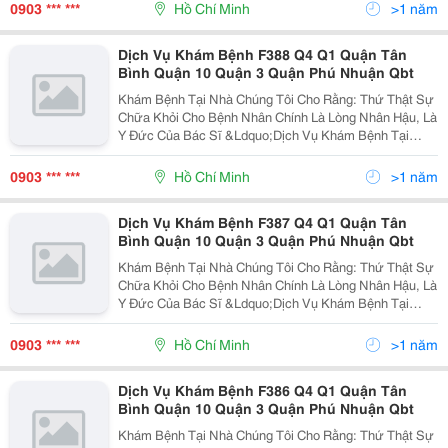
Không Thể Đến Bệnh Viện Do Sức Khỏe, Tuổi Tác,
0903 *** ***
Hồ Chí Minh
>1 năm
Hoặc Khác
Dịch Vụ Khám Bệnh F388 Q4 Q1 Quận Tân
Bình Quận 10 Quận 3 Quận Phú Nhuận Qbt
Khám Bệnh Tại Nhà Chúng Tôi Cho Rằng: Thứ Thật Sự
Chữa Khỏi Cho Bệnh Nhân Chính Là Lòng Nhân Hậu, Là
Y Đức Của Bác Sĩ &Ldquo;Dịch Vụ Khám Bệnh Tại
Nhà&Rdquo; Nhằm Đáp Ứng Nhu Cầu Của Khách Hàng
Không Thể Đến Bệnh Viện Do Sức Khỏe, Tuổi Tác,
0903 *** ***
Hồ Chí Minh
>1 năm
Hoặc Khác
Dịch Vụ Khám Bệnh F387 Q4 Q1 Quận Tân
Bình Quận 10 Quận 3 Quận Phú Nhuận Qbt
Khám Bệnh Tại Nhà Chúng Tôi Cho Rằng: Thứ Thật Sự
Chữa Khỏi Cho Bệnh Nhân Chính Là Lòng Nhân Hậu, Là
Y Đức Của Bác Sĩ &Ldquo;Dịch Vụ Khám Bệnh Tại
Nhà&Rdquo; Nhằm Đáp Ứng Nhu Cầu Của Khách Hàng
Không Thể Đến Bệnh Viện Do Sức Khỏe, Tuổi Tác,
0903 *** ***
Hồ Chí Minh
>1 năm
Hoặc Khác
Dịch Vụ Khám Bệnh F386 Q4 Q1 Quận Tân
Bình Quận 10 Quận 3 Quận Phú Nhuận Qbt
Khám Bệnh Tại Nhà Chúng Tôi Cho Rằng: Thứ Thật Sự