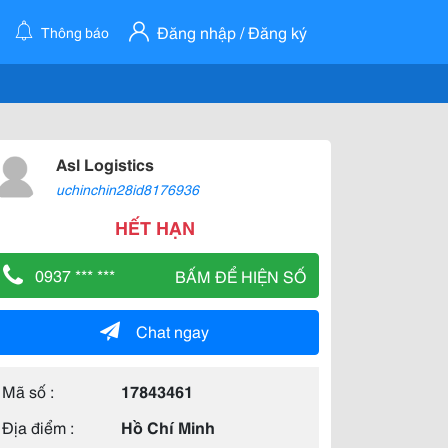
Đăng nhập / Đăng ký
Thông báo
Asl Logistics
uchinchin28id8176936
HẾT HẠN
0937 *** ***
BẤM ĐỂ HIỆN SỐ
Chat ngay
Mã số :
17843461
Địa điểm :
Hồ Chí Minh