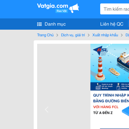
Danh mục
Liên hệ QC
Trang Chủ
Dịch vụ, giải trí
Xuất nhập khẩu
Dị