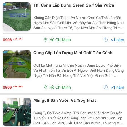
Thi Công Lắp Dựng Green Golf Sân Vườn
Không Cần Diện Tích Lớn Người Chơi Có Thể Lắp Đặt
Ngay Một Sân Golf Mini Với Đầy Đủ Các Tính Năng Như
Sân Gạt Ngoài Thực Tế, Tạo Nên Một Góc Trang Trí Hài
Hòa Và Sang Trọng. Đồng Thời Giúp Những Người
Chơi Golf Có Thể Cầm Gậy Gạt Bóng Ngay Bất
0906 *** ***
Hồ Chí Minh
>1 năm
Cung Cấp Lắp Dựng Mini Golf Tiểu Cảnh
Golf Là Một Trong Những Ngành Đang Được Phổ Biến
Và Phát Triển Tại Vn Bởi Vì Người Việt Nam Đang Càng
Ngày Trở Nên Rất Hứng Thú Với Việc Đánh Golf.
Những Đường Cong Uốn Lượn, Mặt Sân Lúc Lồi Lúc
Lõm Tạo Nên Vẻ Đẹp Và Độ Thách Thức, Đi Kèm Với H
0906 *** ***
Hồ Chí Minh
>1 năm
Minigolf Sân Vườn Và Trog Nhàt
Công Ty Cp Tvxd &Amp; Tm Golf Img Việt Nam Chuyên
Tư Vấn, Thiết Kế Các Công Trình Về Golf Như Sân Tập
Golf, Sân Golf Mini, Tiểu Cảnh Sân Vườn, Thương Mại