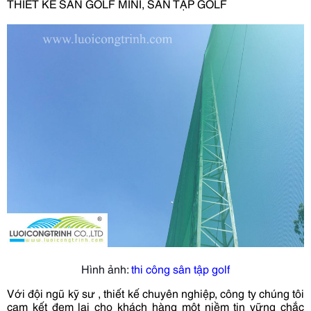
THIẾT KẾ SÂN GOLF MINI, SÂN TẬP GOLF
Hình ảnh:
thi công sân t
ậ
p golf
Với đội ngũ kỹ sư , thiết kế chuyên nghiệp, công ty chúng tôi
cam kết đem lại cho khách hàng một niềm tin vững chắc