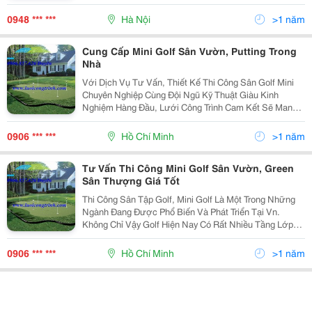
Và Cung Cấp Dịch Vụ. Các Sản Phẩm Của Công Ty
Tương Đối Đa Dạng Và Có Tính Cạnh Tranh Cao. Sản P
0948 *** ***
Hà Nội
>1 năm
Cung Cấp Mini Golf Sân Vườn, Putting Trong
Nhà
Với Dịch Vụ Tư Vấn, Thiết Kế Thi Công Sân Golf Mini
Chuyên Nghiệp Cùng Đội Ngũ Kỹ Thuật Giàu Kinh
Nghiệm Hàng Đầu, Lưới Công Trình Cam Kết Sẽ Mang
Lại Cho Bạn Một Không Gian Hoàn Hảo Để Bạn Tập
Luyện Và Giải Trí Với Môn Thể Thao Quý Tộc Này Mỗi
0906 *** ***
Hồ Chí Minh
>1 năm
Ngày
Tư Vấn Thi Công Mini Golf Sân Vườn, Green
Sân Thượng Giá Tốt
Thi Công Sân Tập Golf, Mini Golf Là Một Trong Những
Ngành Đang Được Phổ Biến Và Phát Triển Tại Vn.
Không Chỉ Vậy Golf Hiện Nay Có Rất Nhiều Tầng Lớp
Không Phân Biệt Nam Nữ,Lớn Nhỏ Đều Có Thể Chơi
Được Thậm Chí Những Người Với Công Việc Rất Bận
0906 *** ***
Hồ Chí Minh
>1 năm