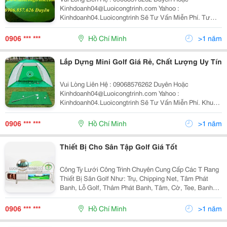
Kinhdoanh04@Luoicongtrinh.com Yahoo :
Kinhdoanh04.Luoicongtrinh Sẽ Tư Vấn Miễn Phí. Tư
Vấn, Thiết Kế, Thi Công Sân Tập Golf , Mini Golf ,
Phòng Tập Golf 3D , Khung Lưới Tập Golf, Home
0906 *** ***
Hồ Chí Minh
>1 năm
Putting Gree
Lắp Dựng Mini Golf Giá Rẻ, Chất Lượng Uy Tín
Vui Lòng Liên Hệ : 09068576262 Duyên Hoặc
Kinhdoanh04@Luoicongtrinh.com Yahoo :
Kinhdoanh04.Luoicongtrinh Sẽ Tư Vấn Miễn Phí. Khung
Lều Tập Golf Mini Được Nhập Khẩu 100% Từ Hàn
Quốc. Tư Vấn, Thiết Kế, Thi Công Sân Tập Golf , Mini
0906 *** ***
Hồ Chí Minh
>1 năm
Thiết Bị Cho Sân Tập Golf Giá Tốt
Công Ty Lưới Công Trình Chuyên Cung Cấp Các T Rang
Thiết Bị Sân Golf Như: Trụ, Chipping Net, Tâm Phát
Banh, Lỗ Golf, Thảm Phát Banh, Tâm, Cờ, Tee, Banh
Golf, Gậy Golf, Bàn Ghế, Vách Ngăn Phân Line, Rổ,
Khay Đựng Banh &Hellip; Và Các Loại Máy Nhặt Ban
0906 *** ***
Hồ Chí Minh
>1 năm