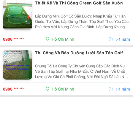
Thiết Kế Và Thi Công Green Golf Sân Vườn
Lắp Dựng Mini Golf Có Sẵn Được Nhập Khẩu Từ Hàn
Quốc. Tư Vấn, Lắp Dựng Thảm Tập Golf Theo Yêu Cầu,
Phù Hợp Với Khung Cảnh Gia Đình. Lắp Dựng Khung
Tập Golf Giá Tốt, Chất Lượng. Với Đội Ngũ Nhân Viên
Dày Kinh Nghiệm Về Thi Công Mini Golf G
0906 *** ***
Hồ Chí Minh
>1 năm
Thi Công Và Bảo Dưỡng Lưới Sân Tập Golf
Chúng Tôi Là Công Ty Chuyên Cung Cấp Các Dịch Vụ
Về Sân Tập Golf Tại Nhà Đi Đầu Ở Việt Nam Về Chất
Lượng Và Giá Cả Phải Chăng, Với Đội Ngũ Đã Lâu Năm
Nhiều Kinh Nghiệm Về Thi Công Golf Mini Tại Nhà, Sẽ
Mang Lại Các Sản Phẩm Chất Lượng Và Thẩm Mỹ.
0906 *** ***
Hồ Chí Minh
>1 năm