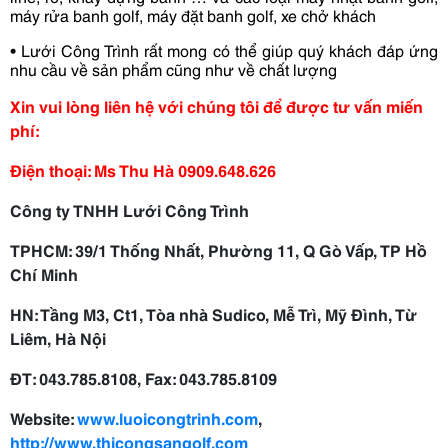
máy rửa banh
golf, máy đặt banh golf, xe chở khách
•
Lướ
i Công Trình r
ấ
t mong có th
ể
giúp quý khá
ch đ
áp
ứ
ng
nhu c
ầ
u v
ề
s
ả
n ph
ẩ
m c
ũng như về
ch
ất lượ
ng
Xin vui lòng liên hệ với chúng tôi để được tư vấn miến
phí:
Điện thoại: Ms Thu Hà 0909.648.626
Công ty TNHH Lưới Công Trình
TPHCM: 39/1 Thống Nhất, Phường 11, Q Gò Vấp, TP Hồ
Chí Minh
HN: Tầng M3, Ct1, Tòa nhà Sudico, Mễ Trì, Mỹ Đình, Từ
Liêm, Hà Nội
ĐT: 043.785.8108, Fax: 043.785.8109
Website:
www.luoicongtrinh.com
,
http://www.thicongsangolf.com