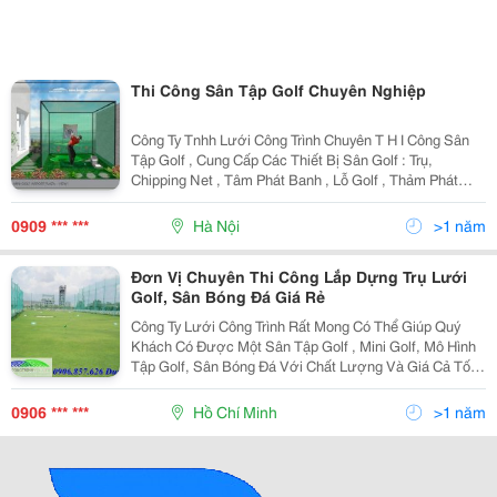
Thi Công Sân Tập Golf Chuyên Nghiệp
Công Ty Tnhh Lưới Công Trình Chuyên T H I Công Sân
Tập Golf , Cung Cấp Các Thiết Bị Sân Golf : Trụ,
Chipping Net , Tâm Phát Banh , Lỗ Golf , Thảm Phát
Banh , Tâm, Cờ, Tee, Banh Golf , Gậy Golf , Bàn Ghế,
Vách Ngăn Phân Line, Rổ, Khay Đựng Banh Golf &
0909 *** ***
Hà Nội
>1 năm
Đơn Vị Chuyên Thi Công Lắp Dựng Trụ Lưới
Golf, Sân Bóng Đá Giá Rẻ
Công Ty Lưới Công Trình Rất Mong Có Thể Giúp Quý
Khách Có Được Một Sân Tập Golf , Mini Golf, Mô Hình
Tập Golf, Sân Bóng Đá Với Chất Lượng Và Giá Cả Tốt
Nhất! Vui Lòng Đăng Nhập : Luoicongtrinh.com Để Biết
Thêm Thông Tin Sản Phẩm Vui Lò
0906 *** ***
Hồ Chí Minh
>1 năm