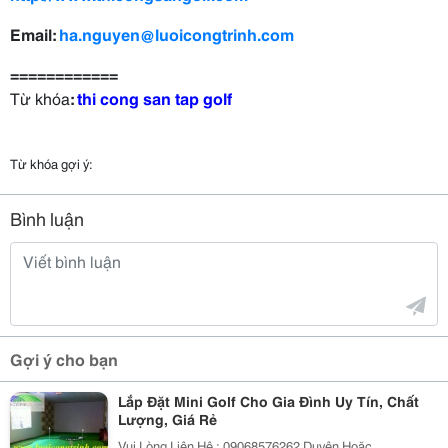
Email:
ha.nguyen@luoicongtrinh.com
============
Từ khóa
:
thi cong san t
a
p golf
Từ khóa gợi ý:
Bình luận
Gợi ý cho bạn
Lắp Đặt Mini Golf Cho Gia Đình Uy Tín, Chất
Lượng, Giá Rẻ
Vui Lòng Liên Hệ : 09068576262 Duyên Hoặc