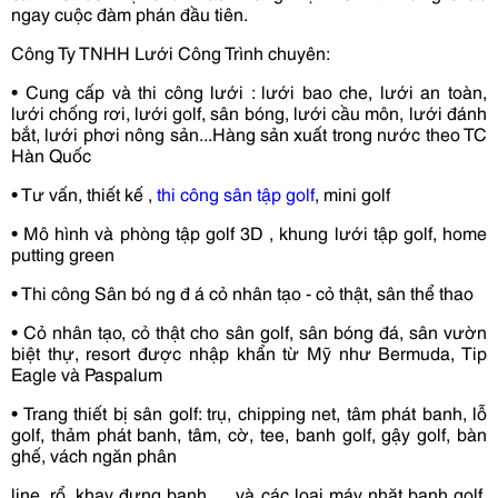
ngay cuộc đàm phán đầu tiên.
Công Ty TNHH Lưới Công Trình chuyên:
•
Cung c
ấ
p và
thi công lướ
i
: lưới bao che, lưới an toàn,
lưới chống
rơi, lưới golf, sân bóng, lưới cầu môn, lưới đánh
bắt, lưới phơi nông
sản...Hàng sản xuất trong nước theo TC
Hàn Quốc
•
Tư vấ
n, thi
ế
t k
ế
,
thi công sân t
ậ
p golf
, mini golf
•
Mô hình và phòng t
ậ
p golf 3D
, khung lưới tập golf, home
putting
green
•
Thi công Sân bó
ng đ
á
cỏ nhân tạo - cỏ thật, sân thể thao
•
C
ỏ
nhân t
ạ
o, c
ỏ
th
ậ
t
cho sân golf, sân bóng đá, sân vườn
biệt thự,
resort được nhập khẩn từ Mỹ như Bermuda, Tip
Eagle và Paspalum
•
Trang thi
ế
t b
ị
sân golf:
trụ, chipping net, tâm phát banh, lỗ
golf,
thảm phát banh, tâm, cờ, tee, banh golf, gậy golf, bàn
ghế, vách ngăn phân
line, rổ, khay đựng banh … và các loại máy nhặt banh golf,