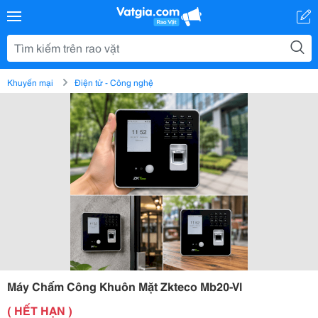
Khuyến mại
Điện tử - Công nghệ
Máy Chấm Công Khuôn Mặt Zkteco Mb20-Vl
( HẾT HẠN )