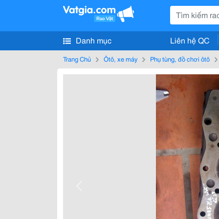
Danh mục
Liên hệ QC
Trang Chủ
Ôtô, xe máy
Phụ tùng, đồ chơi ôtô