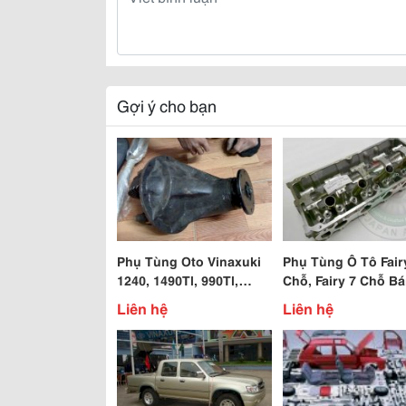
Gợi ý cho bạn
Phụ Tùng Oto Vinaxuki
Phụ Tùng Ô Tô Fair
1240, 1490Tl, 990Tl,
Chỗ, Fairy 7 Chỗ Bá
3500Tl, 1021, 1022,
- Pickup Cac Loại
Liên hệ
Liên hệ
1990Ba, 4500Tl
Vinaxuki