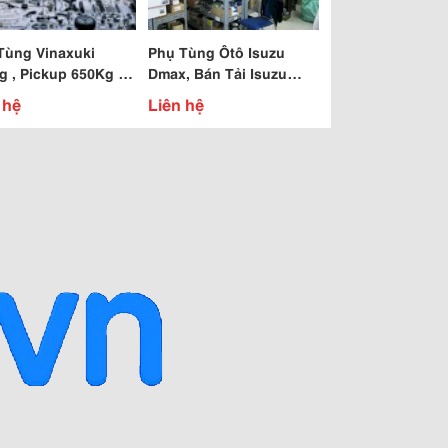
Tùng Vinaxuki
Phụ Tùng Ôtô Isuzu
g , Pickup 650Kg ,
Dmax, Bán Tải Isuzu
i 1 Tấn , 1.24 Tấn ,
Dmax, Isuzu Xe Tải 1 Tấn
 hệ
Liên hệ
 , 3 Tấn
Đén 5 Tấn