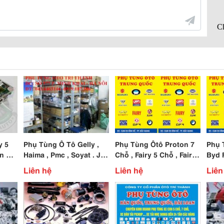
y 5
Phụ Tùng Ô Tô Gelly ,
Phụ Tùng Ôtô Proton 7
Phụ 
n Tải
Haima , Pmc , Soyat . Jrd
Chỗ , Fairy 5 Chỗ , Fairy
Byd F
. Lifan . Chery Qq , Fairy
7 Chỗ , Vinaxuki Các
Chỗ,
Liên hệ
Liên hệ
Liên
Loại , Soya