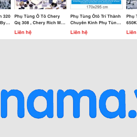
n 320
Phụ Tùng Ô Tô Chery
Phụ Tùng Ôtô Trí Thành
Phụ 
, Byd
Qq 308 , Chery Rich M1 ,
Chuyên Kinh Phụ Tùng
650K
,
Chery Qq , Chery Tigo
Oto Suzuki Apv, Suzuki
Xe Tả
Liên hệ
Liên hệ
Liên
Pro, Vitara
2 Tấn