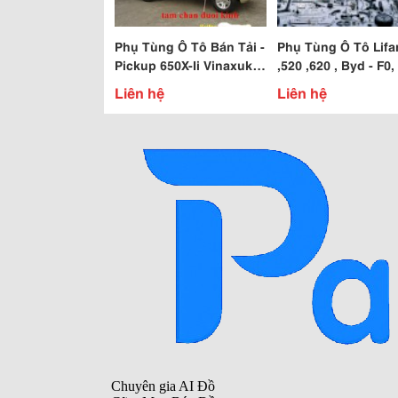
Phụ Tùng Ô Tô Bán Tải -
Phụ Tùng Ô Tô Lifa
Pickup 650X-Ii Vinaxuki,
,520 ,620 , Byd - F0
Phụ Tùng Bán Tải
F3, Chery Qq , Tobe
Liên hệ
Liên hệ
Vinaxuki
Vinaxuki