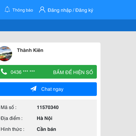
Đăng nhập / Đăng ký
Thông báo
Thành Kiên
0436 *** ***
BẤM ĐỂ HIỆN SỐ
Chat ngay
Mã số :
11570340
Địa điểm :
Hà Nội
Hình thức :
Cần bán