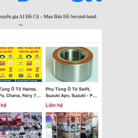
Tùng Ô Tô Haima,
Phụ Tùng Ô Tô Swift,
o, Chana, Fairy 7
Suzuki Apv, Suzuki - Pro,
 Fairy 5 Chỗ
Suzuki Wagon, Suzuki
 hệ
Liên hệ
Vitara, 5 Tạ