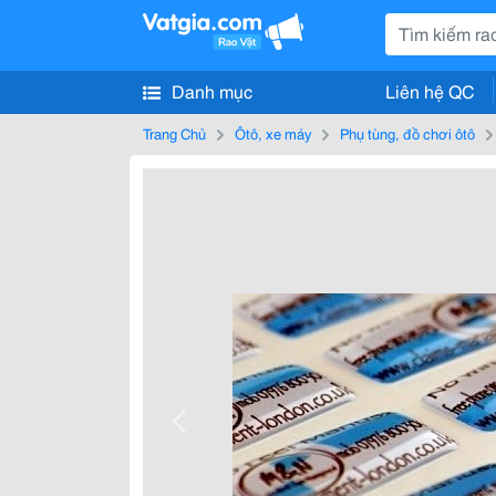
Danh mục
Liên hệ QC
Trang Chủ
Ôtô, xe máy
Phụ tùng, đồ chơi ôtô