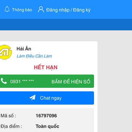
Đăng nhập / Đăng ký
Thông báo
Hải Ân
Làm Điều Cần Làm
HẾT HẠN
0931 *** ***
BẤM ĐỂ HIỆN SỐ
Chat ngay
Mã số :
16797096
Địa điểm :
Toàn quốc