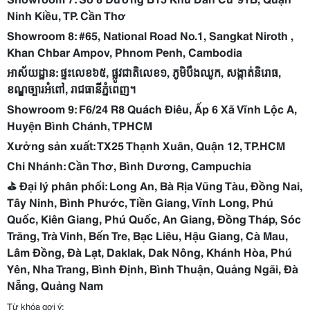
Ninh Kiều, TP. Cần Thơ
Showroom 8: #65, National Road No.1, Sangkat Niroth ,
Khan Chbar Ampov, Phnom Penh, Cambodia
អាស័យដ្ឋាន:
ផ្ទះលេខ៦៥,
ផ្លូវជាតិលេខ១,
ភូមិបឹងឈូក,
សង្កាត់និរោធ,
ខណ្ឌច្បារអំពៅ,
រាជធានីភ្នំពេញ។
Showroom 9: F6/24 R8 Quách Điêu, Ấp 6 Xã Vĩnh Lộc A,
Huyện Bình Chánh, TPHCM
Xưởng sản xuất: TX25 Thạnh Xuân, Quận 12, TP.HCM
Chi Nhánh: Cần Thơ, Bình Dương, Campuchia
⛳️ Đại lý phân phối: Long An, Bà Rịa Vũng Tàu, Đồng Nai,
Tây Ninh, Bình Phước, Tiền Giang, Vĩnh Long, Phú
Quốc, Kiên Giang, Phú Quốc, An Giang, Đồng Tháp, Sóc
Trăng, Trà Vinh, Bến Tre, Bạc Liêu, Hậu Giang, Cà Mau,
Lâm Đồng, Đà Lạt, Daklak, Dak Nông, Khánh Hòa, Phú
Yên, Nha Trang, Bình Định, Bình Thuận, Quảng Ngãi, Đà
Nẵng, Quảng Nam
Từ khóa gợi ý: