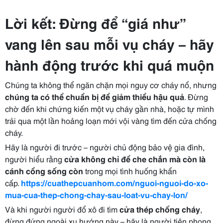
Lời kết: Đừng để “giá như”
vang lên sau mỗi vụ cháy – hãy
hành động trước khi quá muộn
Chúng ta không thể ngăn chặn mọi nguy cơ cháy nổ, nhưng
chúng ta có thể chuẩn bị để giảm thiểu hậu quả
. Đừng
chờ đến khi chứng kiến một vụ cháy gần nhà, hoặc tự mình
trải qua một lần hoảng loạn mới vội vàng tìm đến cửa chống
cháy.
Hãy là người đi trước – người chủ động bảo vệ gia đình,
người hiểu rằng
cửa không chỉ để che chắn mà còn là
cánh cổng sống còn
trong mọi tình huống khẩn
cấp.
https://cuathepcuanhom.com/nguoi-nguoi-do-xo-
mua-cua-thep-chong-chay-sau-loat-vu-chay-lon/
Và khi người người đổ xô đi tìm
cửa thép chống cháy
,
đừng đứng ngoài xu hướng này – hãy là người tiên phong