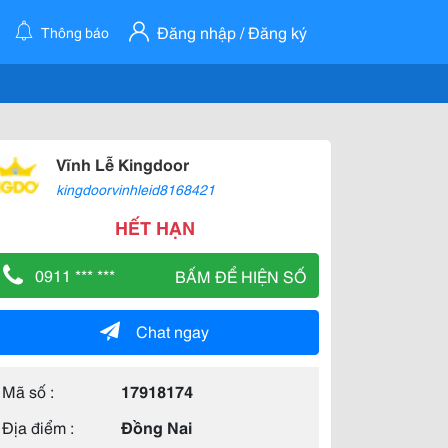
Đăng nhập / Đăng ký
Thông báo
Vĩnh Lễ Kingdoor
kingdoorvinhleid8168421
HẾT HẠN
0911 *** ***
BẤM ĐỂ HIỆN SỐ
Chat ngay
Mã số :
17918174
Địa điểm :
Đồng Nai