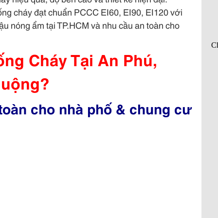
ng cháy đạt chuẩn PCCC EI60, EI90, EI120 với
í hậu nóng ẩm tại TP.HCM và nhu cầu an toàn cho
ống Cháy Tại An Phú,
huộng?
 toàn cho nhà phố & chung cư