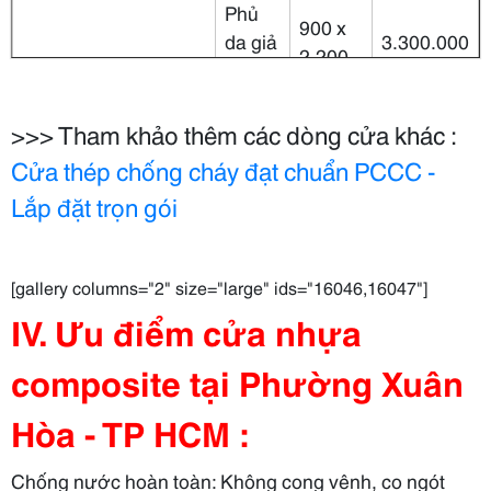
Phủ
900 x
da giả
3.300.000
2.200
gỗ
Phủ
>>> Tham khảo thêm các dòng cửa khác :
900 x
Cửa nhựa
sơn
3.900.000
2.200
Cửa thép chống cháy đạt chuẩn PCCC -
Composite
PU
Lắp đặt trọn gói
Phủ
sơn
900 x
4.300.000
vân
2.200
[gallery columns="2" size="large" ids="16046,16047"]
gỗ
IV. Ưu điểm cửa nhựa
Cửa
composite tại Phường Xuân
vòm
900 x
4.410.000
phủ
2.200
Hòa - TP HCM :
Cửa vòm
da
composite
Chống nước
hoàn toàn
: Không cong vênh, co ngót
Cửa