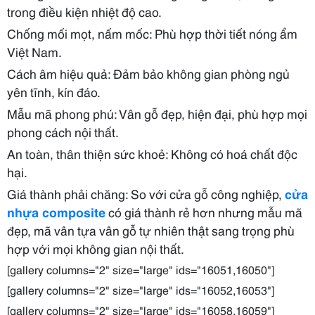
trong điều kiện
nhiệt độ
cao.
vòm
900 x
5.110.000
Chống mối mọt,
nấm mốc
sơn
: Phù hợp
2.200
thời tiết
nóng ẩm
Việt Nam.
Pu
Cách âm
hiệu quả
: Đảm bảo không gian phòng ngủ
yên tĩnh
,
kín đáo
.
Mẫu mã
phong phú
: Vân gỗ
đẹp
, hiện đại, phù hợp mọi
phong cách nội thất.
An toàn, thân thiện
sức khoẻ
: Không
có
hoá chất
độc
hại.
Giá thành
phải chăng
: So với cửa gỗ
công nghiệp
,
cửa
nhựa composite
có
giá thành
rẻ hơn nhưng mẫu mã
đẹp, mã vân tựa vân gỗ tự nhiên thật sang trọng phù
hợp với mọi không gian nội thất.
[gallery columns="2" size="large" ids="16051,16050"]
[gallery columns="2" size="large" ids="16052,16053"]
[gallery columns="2" size="large" ids="16058,16059"]