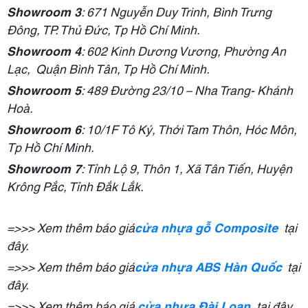
Showroom 3
: 671 Nguyễn Duy Trinh, Bình Trưng
Đông, TP. Thủ Đức, Tp Hồ Chí Minh.
Showroom 4
: 602 Kinh Dương Vương, Phường An
Lạc, Quận Bình Tân, Tp Hồ Chí Minh.
Showroom 5
: 489 Đường 23/10 – Nha Trang- Khánh
Hoà.
Showroom 6
: 10/1F Tô Ký, Thới Tam Thôn, Hóc Môn,
Tp Hồ Chí Minh.
Showroom 7
: Tỉnh Lộ 9, Thôn 1, Xã Tân Tiến, Huyện
Krông Pắc, Tỉnh Đắk Lắk.
=>>> Xem thêm báo giá
cửa nhựa gỗ Composite
tại
đây.
=>>> Xem thêm báo giá
cửa nhựa ABS Hàn Quốc
tại
đây.
=>>> Xem thêm báo giá
cửa nhựa Đài Loan
tại đây.