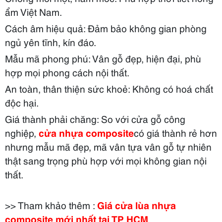
Cửa
900 x
ẩm Việt Nam.
vòm
5.110.000
2.200
Cách âm
hiệu quả
: Đảm bảo không gian phòng
sơn Pu
ngủ
yên tĩnh
,
kín đáo
.
Mẫu mã
phong phú
: Vân gỗ
đẹp
, hiện đại, phù
hợp mọi phong cách nội thất.
An toàn, thân thiện
sức khoẻ
: Không
có
hoá chất
độc hại.
Giá thành
phải chăng
: So với cửa gỗ
công
nghiệp
,
cửa nhựa composite
có
giá thành
rẻ hơn
nhưng mẫu mã đẹp, mã vân tựa vân gỗ tự nhiên
thật sang trọng phù hợp với mọi không gian nội
thất.
>> Tham khảo thêm :
Giá cửa lùa nhựa
composite mới nhất tại TP HCM