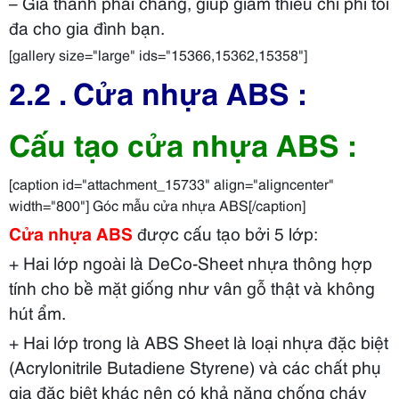
– Giá thành phải chăng, giúp giảm thiểu chi phí tối
đa cho gia đình bạn.
[gallery size="large" ids="15366,15362,15358"]
2.2 . Cửa nhựa ABS :
Cấu tạo cửa nhựa ABS :
[caption id="attachment_15733" align="aligncenter"
width="800"] Góc mẫu cửa nhựa ABS[/caption]
Cửa nhựa ABS
được cấu tạo bởi 5 lớp:
+ Hai lớp ngoài là DeCo-Sheet nhựa thông hợp
tính cho bề mặt giống như vân gỗ thật và không
hút ẩm.
+ Hai lớp trong là ABS Sheet là loại nhựa đặc biệt
(Acrylonitrile Butadiene Styrene) và các chất phụ
gia đặc biệt khác nên có khả năng chống cháy