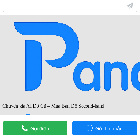
Hỗ trợ
Gọi điện
Gửi tin nhắn
Liên hệ Quảng Cáo
02439747875