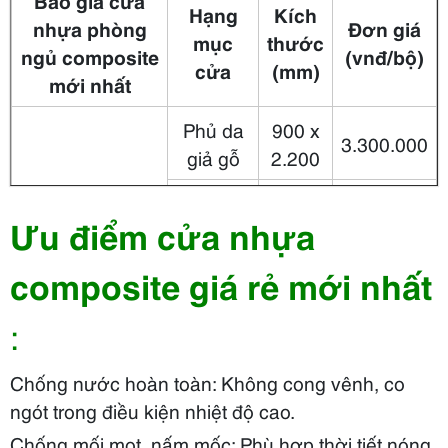
Báo giá cửa
Hạng
Kích
nhựa phòng
Đơn giá
mục
thước
ngủ composite
(vnđ/bộ)
cửa
(mm)
mới nhất
Phủ da
900 x
3.300.000
giả gỗ
2.200
Cửa nhựa
Phủ sơn
900 x
3.900.000
Ưu điểm cửa nhựa
Composite
PU
2.200
composite giá rẻ mới nhất
Phủ sơn
900 x
4.300.000
vân gỗ
2.200
:
Cửa
900 x
vòm
4.410.000
Chống nước
hoàn toàn
: Không cong vênh, co
2.200
Cửa vòm
phủ da
ngót trong điều kiện
nhiệt độ
cao.
composite
Chống mối mọt,
nấm mốc
: Phù hợp
thời tiết
nóng