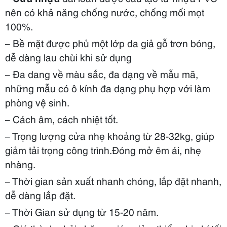
900 x
nên có khả năng chống nước, chống mối mọt
thanh loại 1
2.250.000
2150
100%.
– Bề mặt được phủ một lớp da giả gỗ trơn bóng,
800 x
2.300.000
dễ dàng lau chùi khi sử dụng
2050
Cửa nhựa đài
3
– Đa dang về màu sắc, đa dạng về mẫu mã,
loan đúc
900 x
những mẫu có ô kính đa dạng phụ hợp với làm
2.450.000
2150
phòng vệ sinh.
– Cách âm, cách nhiệt tốt.
– Trọng lượng cửa nhẹ khoảng từ 28-32kg, giúp
giảm tải trọng công trình.Đóng mở êm ái, nhẹ
nhàng.
– Thời gian sản xuất nhanh chóng, lắp đặt nhanh,
dễ dàng lắp đặt.
– Thời Gian sử dụng từ 15-20 năm.