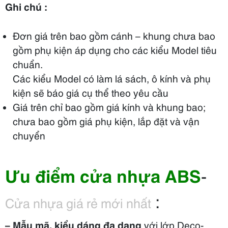
Cửa trơn
Ghi chú :
900 (800) x
3.250.000
Đơn giá trên bao gồm cánh – khung chưa bao
2.200
VNĐ
gồm phụ kiện áp dụng cho các kiểu Model tiêu
chuẩn.
600.000
Ô gió (lá sách)
330x250mm
Các kiểu Model có làm lá sách, ô kính và phụ
VNĐ
kiện sẽ báo giá cụ thể theo yêu cầu
Cân đối theo
Giá trên chỉ bao gồm giá kính và khung bao;
600.000
Chỉ nhôm
kích thước
chưa bao gồm giá phụ kiện, lắp đặt và vận
VNĐ
cửa
chuyển
Khung nẹp (2
60mm (hoặc
600.000
mặt)
45mm)
VNĐ
Ưu điểm cửa nhựa ABS
-
:
Cửa nhựa giá rẻ mới nhất
– Mẫu mã, kiểu dáng đa dạng
với lớp Deco-