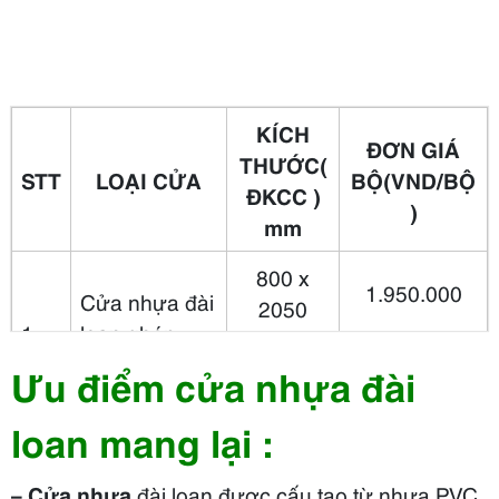
KÍCH
ĐƠN GIÁ
THƯỚC
(
STT
LOẠI CỬA
BỘ
(VND/BỘ
ĐKCC )
)
mm
800 x
1.950.000
Cửa nhựa đài
2050
1
loan ghép
900 x
thanh loại 2
2.050.000
Ưu điểm cửa nhựa đài
2150
loan mang lại :
800 x
2.100.000
Cửa nhựa
2050
– Cửa nhựa
đài loan được cấu tạo từ nhựa PVC
2
đài loan
ghép