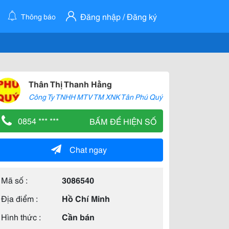
Đăng nhập / Đăng ký
Thông báo
Thân Thị Thanh Hằng
Công Ty TNHH MTV TM XNK Tân Phú Quý
0854 *** ***
BẤM ĐỂ HIỆN SỐ
Chat ngay
Mã số :
3086540
Địa điểm :
Hồ Chí Minh
Hình thức :
Cần bán