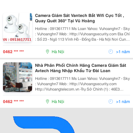
Camera Giám Sát Vantech Bắt Wifi Cực Tốt ,
Quay Quét 360* Tại Vũ Hoàng
Hotline : 0913617711 Ms Loan Yahoo: Vuhoanghn7 - Sky
: Vuhoanghn7 Web : Http://Vuhoangsecurity.com Địa Chỉ
: Số 23 - Ngõ 113 Vĩnh Hồ - Đống Đa - Hà Nội Nơi Cung
Cấp Thiết Bị An Ninh, Giám Sát Uy Tín Số 1 Việt Nam
0462 *** ***
Hà Nội
>1 năm
Nhà Phân Phối Chính Hãng Camera Giám Sát
Avtech Hàng Nhập Khẩu Từ Đài Loan
Hotline : 0913617711 Ms Loan Yahoo: Vuhoanghn7 - Sky
: Vuhoanghn7 Web : Http://Vuhoangsecurity.com
Http://Vuhoangtelecom.vn -Trụ Sở Chính (1) : 46E3
Nguyễn Văn Đậu - Phường 6 - Quận Bình Thạnh - Tp. Hồ
Chí Minh Điệ
0462 *** ***
Hà Nội
>1 năm