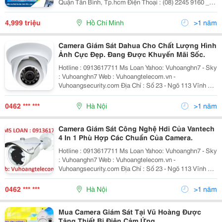
Quận Tân Bình, Tp.hcm Điện Thoại : (08) 2245 9160 _
Website : Sieuthihangcongnghe.com Email :
Duchuy@Viethas.com &Quot;Côn
4,999 triệu
Hồ Chí Minh
>1 năm
Camera Giám Sát Dahua Cho Chất Lượng Hình
Ảnh Cực Đẹp. Đang Được Khuyến Mãi Sốc.
Hotline : 0913617711 Ms Loan Yahoo: Vuhoanghn7 - Sky
: Vuhoanghn7 Web : Vuhoangtelecom.vn -
Vuhoangsecurity.com Địa Chỉ : Số 23 - Ngõ 113 Vĩnh Hồ
- Đống Đa - Hà Nội Chúng Tôi Không Chỉ Bán 1 Sản
Phẩm, Chúng Tôi Mang Đến Cho
0462 *** ***
Hà Nội
>1 năm
Camera Giám Sát Công Nghệ Hdi Của Vantech
4 In 1 Phù Hợp Các Chuẩn Của Camera.
Hotline : 0913617711 Ms Loan Yahoo: Vuhoanghn7 - Sky
: Vuhoanghn7 Web : Vuhoangtelecom.vn -
Vuhoangsecurity.com Địa Chỉ : Số 23 - Ngõ 113 Vĩnh Hồ
- Đống Đa - Hà Nội Chúng Tôi Không Chỉ Bán 1 Sản
Phẩm, Chúng Tôi Mang Đến Cho
0462 *** ***
Hà Nội
>1 năm
Mua Camera Giám Sát Tại Vũ Hoàng Được
Tặng Thiết Bị Điện Cảm Ứng.