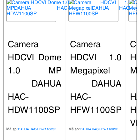
Camera
Camera
C
HDCVI Dome
HDCVI 1.0
H
1.0 MP
Megapixel
Me
DAHUA
DAHUA
HAC-
HAC-
H
HDW1100SP
HFW1100SP
H
V
Mã sp:
Mã sp:
DAHUA HAC-HDW1100SP
DAHUA HAC-HFW1100SP