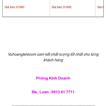
Giá bán: 0 VND
Giá bán: 0 VND
Giá bá
Vuhoangtelecom cam kết chất lượng tốt nhất cho từng
khách hàng
Phòng Kinh Doanh
Ms. Loan : 0913 61 7711
----------------------------------------------------------------------