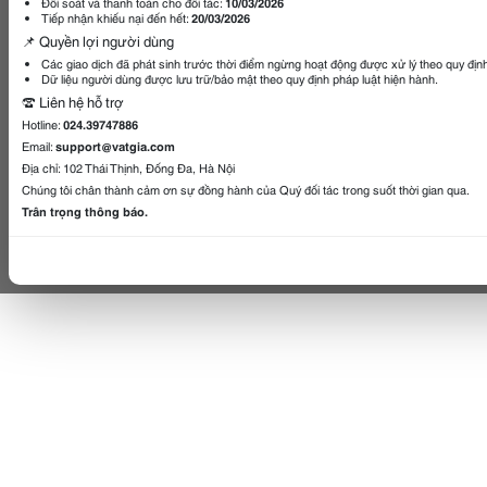
Đối soát và thanh toán cho đối tác:
10/03/2026
Tiếp nhận khiếu nại đến hết:
20/03/2026
📌 Quyền lợi người dùng
Các giao dịch đã phát sinh trước thời điểm ngừng hoạt động được xử lý theo quy địn
Dữ liệu người dùng được lưu trữ/bảo mật theo quy định pháp luật hiện hành.
☎️ Liên hệ hỗ trợ
Hotline:
024.39747886
Email:
support@vatgia.com
Địa chỉ: 102 Thái Thịnh, Đống Đa, Hà Nội
Chúng tôi chân thành cảm ơn sự đồng hành của Quý đối tác trong suốt thời gian qua.
Trân trọng thông báo.