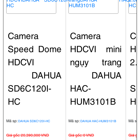
Camera
Camera
C
Speed Dome
HDCVI mini
H
HDCVI
ngụy trang
2
DAHUA
DAHUA
SD6C120I-
HAC-
SD
HC
HUM3101B
H
Mã sp:
Mã sp:
Mã sp
DAHUA SD6C120I-HC
DAHUA HAC-HUM3101B
Giá gốc: 20,390,000 VND
Giá gốc: 0 VND
Giá gố