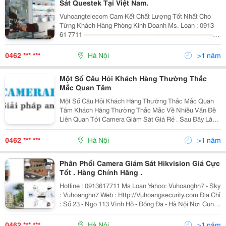
Sát Questek Tại Việt Nam.
Vuhoangtelecom Cam Kết Chất Lượng Tốt Nhất Cho
Từng Khách Hàng Phòng Kinh Doanh Ms. Loan : 0913
61 7711 --------------------------------------------------------------------
-- Công Ty Cổ Phần Vũ Hoàng Telecom Nhà Phân Phố
0462 *** ***
Hà Nội
>1 năm
Một Số Câu Hỏi Khách Hàng Thường Thắc
Mắc Quan Tâm
Một Số Câu Hỏi Khách Hàng Thường Thắc Mắc Quan
Tâm Khách Hàng Thường Thắc Mắc Về Nhiều Vấn Đề
Liên Quan Tới Camera Giám Sát Giá Rẻ . Sau Đây Là
Một Số Những Thắc Mắc Trả Lời Cho Khách Hàng Đang
Băn Khoăn Về Việc Nên Hay Không Thử Dùng Sản
0462 *** ***
Hà Nội
>1 năm
Phẩm An
Phân Phối Camera Giám Sát Hikvision Giá Cực
Tốt . Hàng Chính Hãng .
Hotline : 0913617711 Ms Loan Yahoo: Vuhoanghn7 - Sky
: Vuhoanghn7 Web : Http://Vuhoangsecurity.com Địa Chỉ
: Số 23 - Ngõ 113 Vĩnh Hồ - Đống Đa - Hà Nội Nơi Cung
Cấp Thiết Bị An Ninh, Giám Sát Uy Tín Số 1 Việt Nam
0462 *** ***
Hà Nội
>1 năm