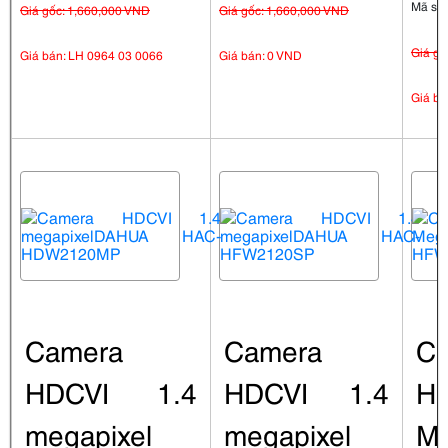
Mã sp
Giá gốc: 1,660,000 VND
Giá gốc: 1,660,000 VND
Giá gố
Giá bán: LH 0964 03 0066
Giá bán: 0 VND
Giá bá
Camera
Camera
C
HDCVI 1.4
HDCVI 1.4
H
megapixel
megapixel
Me