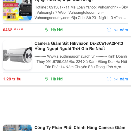
Hotline : 0913617711 Ms Loan Yahoo: Vuhoanghn7 - Sky
: Vuhoanghn7 Web : Vuhoangtelecom.vn -
Vuhoangsecurity.com Địa Chỉ : Số 23 - Ngõ 113 Vĩnh Hồ
- Đống Đa - Hà Nội Chúng Tôi Không Chỉ Bán 1 Sản
Phẩm, Chúng Tôi Mang Đến Cho
0462 *** ***
Hà Nội
>1 năm
Camera Giám Sát Hikvision Ds-2Ce16A2P-It3
Hồng Ngoại Ngoài Trời Giá Re Nhất
---------- Www.sieuthimasomavach.vn --------- Kinh Doanh
: Thùy 091.6789.025 Đc: 224 Xã Đàn - Đống Đa - Hà Nội
-------- Tân Phát 14 Năm Chuyên Sâu Trong Lĩnh Vực
Máy Văn Phòng, Công Nghệ Mã Số Mã Vạch Luôn Mang
Lại Cho Khách Hàng Bằng Giá Tr
1,29 triệu
Hà Nội
>1 năm
Công Ty Phân Phối Chính Hãng Camera Giám