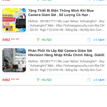
Tặng Thiết Bị Điện Thông Minh Khi Mua
Camera Giám Sát , Số Lượng Có Hạn .
Hotline : 0913617711 Ms Loan Yahoo: Vuhoanghn7 - Sky
: Vuhoanghn7 Web : Http://Vuhoangsecurity.com Địa Chỉ
: Số 23 - Ngõ 113 Vĩnh Hồ - Đống Đa - Hà Nội Nơi Cung
Cấp Thiết Bị An Ninh, Giám Sát Uy Tín Số 1 Việt Nam
0462 *** ***
Hà Nội
>1 năm
Phân Phối Và Lắp Đặt Camera Giám Sát
Hikvision Hàng Nhập Khẩu Chính Hãng, Giátốt
Hotline : 0913617711 Ms Loan Yahoo: Vuhoanghn7 - Sky
: Vuhoanghn7 Web : Http://Vuhoangsecurity.com Địa Chỉ
: Số 23 - Ngõ 113 Vĩnh Hồ - Đống Đa - Hà Nội Nơi Cung
Cấp Thiết Bị An Ninh, Giám Sát Uy Tín Số 1 Việt Nam
0462 *** ***
Hà Nội
>1 năm