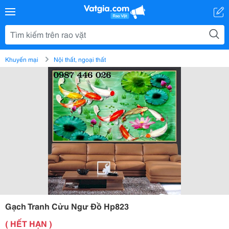
Khuyến mại
Nội thất, ngoại thất
Gạch Tranh Cửu Ngư Đồ Hp823
( HẾT HẠN )