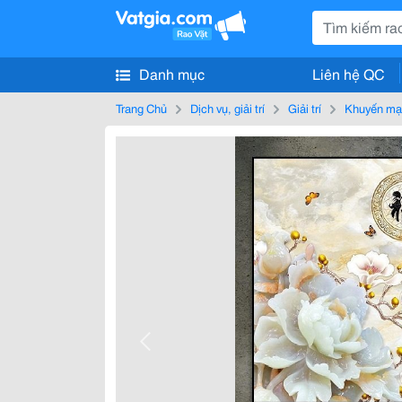
Danh mục
Liên hệ QC
Trang Chủ
Dịch vụ, giải trí
Giải trí
Khuyến mạ