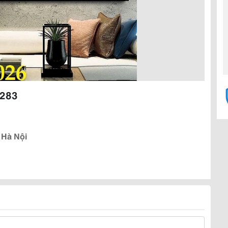
9283
 Hà Nội