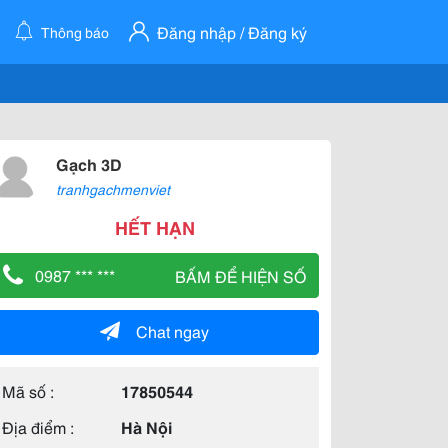
Đăng nhập / Đăng ký
Thông báo
Gạch 3D
tranhgachmenviet
HẾT HẠN
0987 *** ***
BẤM ĐỂ HIỆN SỐ
Chat ngay
Mã số :
17850544
Địa điểm :
Hà Nội