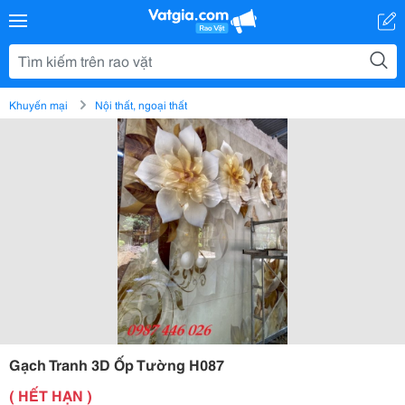
Khuyến mại
Nội thất, ngoại thất
Gạch Tranh 3D Ốp Tường H087
( HẾT HẠN )