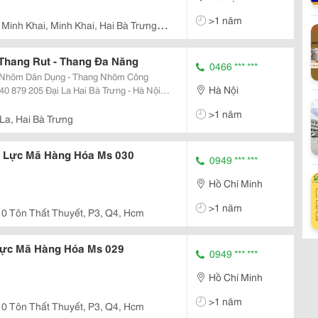
>1 năm
 Minh Khai, Minh Khai, Hai Bà Trưng,
Thang Rut - Thang Đa Năng
0466 *** ***
 Nhôm Dân Dụng - Thang Nhôm Công
Hà Nội
m Thang Rút Đa Năng
>1 năm
La, Hai Bà Trưng
ợ Lực Mã Hàng Hóa Ms 030
0949 *** ***
Hồ Chí Minh
>1 năm
0 Tôn Thất Thuyết, P3, Q4, Hcm
Lực Mã Hàng Hóa Ms 029
0949 *** ***
Hồ Chí Minh
>1 năm
0 Tôn Thất Thuyết, P3, Q4, Hcm