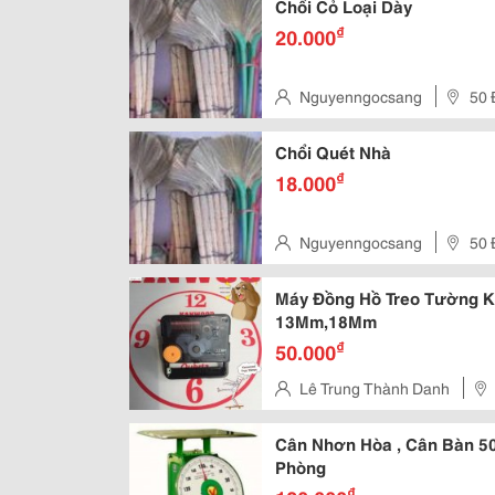
Chổi Cỏ Loại Dày
₫
20.000
Nguyenngocsang
50 
Chổi Quét Nhà
₫
18.000
Nguyenngocsang
50 
Máy Đồng Hồ Treo Tường K
13Mm,18Mm
₫
50.000
Lê Trung Thành Danh
12, Quận 11
Cân Nhơn Hòa , Cân Bàn 50
Phòng
₫