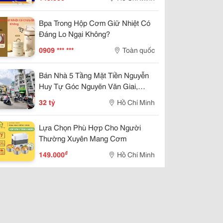
Bpa Trong Hộp Cơm Giữ Nhiệt Có
Đáng Lo Ngại Không?
0909 *** ***
Toàn quốc
Bán Nhà 5 Tầng Mặt Tiền Nguyễn
Huy Tự Góc Nguyẽn Văn Giai,
Quận 1- Chủ 1 Đời- Giá Tốt- Giang
32 tỷ
Hồ Chí Minh
Giang
Lựa Chọn Phù Hợp Cho Người
Thường Xuyên Mang Cơm
₫
149.000
Hồ Chí Minh