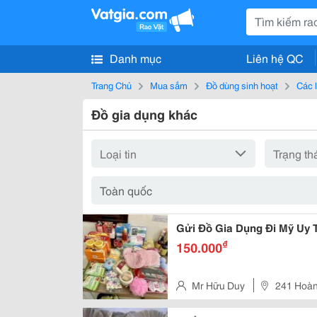
Danh mục
Liên hệ QC
Trang Chủ
Mua sắm
Đồ dùng sinh hoạt
Các 
Đồ gia dụng khác
Gửi Đồ Gia Dụng Đi Mỹ Uy T
₫
150.000
Mr Hữu Duy
241 Hoà
Bình