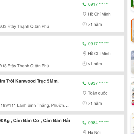
0917 *** ***
Hồ Chí Minh
>1 năm
Đ.t3 F.tây Thạnh Q.tân Phú
0917 *** ***
Hồ Chí Minh
>1 năm
Đ.t3 F.tây Thạnh Q.tân Phú
im Trôi Kanwood Trục 5Mm,
0937 *** ***
Toàn quốc
>1 năm
189/111 Lãnh Binh Thăng, Phường
0Kg , Cân Bàn Cơ , Cân Bàn Hải
0984 *** ***
Hà Nội