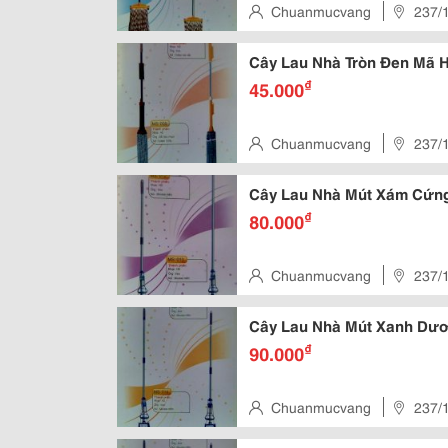
Chuanmucvang
237/1
Cây Lau Nhà Tròn Đen Mã 
₫
45.000
Chuanmucvang
237/1
Cây Lau Nhà Mút Xám Cứng
₫
80.000
Chuanmucvang
237/1
Cây Lau Nhà Mút Xanh Dư
₫
90.000
Chuanmucvang
237/1