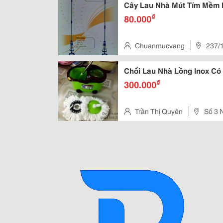
Cây Lau Nhà Mút Tím Mềm
₫
80.000
Chuanmucvang
237/1
Chổi Lau Nhà Lồng Inox Có
₫
300.000
Trần Thị Quyên
Số 3 
Hà Nội