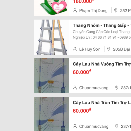
180.000
Phạm Thị Dung
252 P
Hà Nội, Vietnam
Thang Nhôm - Thang Gấp - 
Chuyên Cung Cấp Các Loại Thang
Nghiệp Lh : 04 66 71 81 91 - 0989 540 879 205 Đại La Hai Bà Trưng - Hà Nội
Click ≫≫≫≫ Sản Phẩm Để Biết Chi Tiết Sản Phẩ
Poongsan - Ps 44
Lê Huy Sơn
205B Đại 
Cây Lau Nhà Vuông Tím Tr
₫
60.000
Chuanmucvang
237/1
Cây Lau Nhà Tròn Tím Trợ 
₫
60.000
Chuanmucvang
237/1