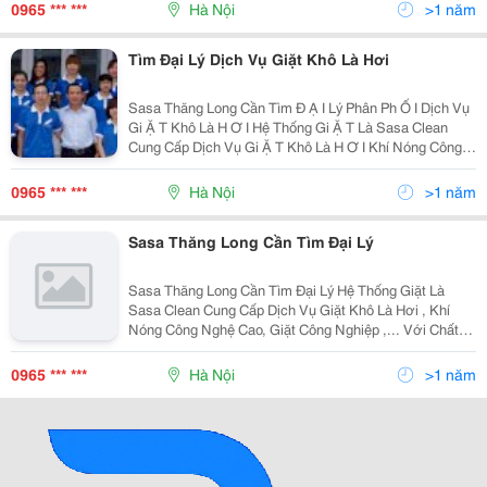
Cao, Giá Cả Cạnh Tranh, Chính Sách Đại Lý Hấp
0965 *** ***
Hà Nội
>1 năm
Tìm Đại Lý Dịch Vụ Giặt Khô Là Hơi
Sasa Thăng Long Cần Tìm Đ Ạ I Lý Phân Ph Ố I Dịch Vụ
Gi Ặ T Khô Là H Ơ I Hệ Thống Gi Ặ T Là Sasa Clean
Cung Cấp Dịch Vụ Gi Ặ T Khô Là H Ơ I Khí Nóng Công
Nghệ Cao, Gi Ặ T Công Nghi Ệ P ,... Với Chất Lượng
Cao, Giá Cả Cạnh Tranh, Chính Sách Đại Lý Hấp
0965 *** ***
Hà Nội
>1 năm
Sasa Thăng Long Cần Tìm Đại Lý
Sasa Thăng Long Cần Tìm Đại Lý Hệ Thống Giặt Là
Sasa Clean Cung Cấp Dịch Vụ Giặt Khô Là Hơi , Khí
Nóng Công Nghệ Cao, Giặt Công Nghiệp ,... Với Chất
Lượng Cao, Giá Cả Cạnh Tranh, Chính Sách Đại Lý Hấp
Dẫn. Do Nhu Cầu Mở Rộng Thị Trường Chúng Tô
0965 *** ***
Hà Nội
>1 năm