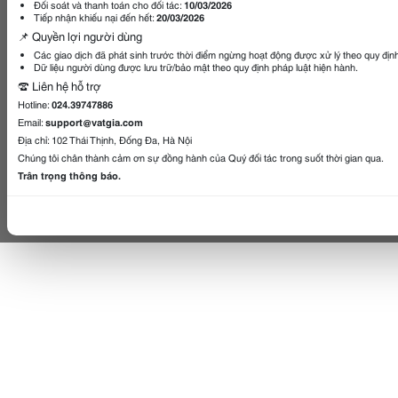
Đối soát và thanh toán cho đối tác:
10/03/2026
Tiếp nhận khiếu nại đến hết:
20/03/2026
📌 Quyền lợi người dùng
Các giao dịch đã phát sinh trước thời điểm ngừng hoạt động được xử lý theo quy địn
Dữ liệu người dùng được lưu trữ/bảo mật theo quy định pháp luật hiện hành.
☎️ Liên hệ hỗ trợ
Hotline:
024.39747886
Email:
support@vatgia.com
Địa chỉ: 102 Thái Thịnh, Đống Đa, Hà Nội
Chúng tôi chân thành cảm ơn sự đồng hành của Quý đối tác trong suốt thời gian qua.
Trân trọng thông báo.