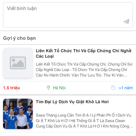
Gợi ý cho bạn
Liên Kết Tổ Chức Thi Và Cấp Chứng Chỉ Nghề
Các Loại
Liên Kết Tổ Chức Thi Và Cấp Chứng Chỉ, Chứng Chỉ Sơ
Cấp Nghề Các Loại - Tổ Chức Thi Và Cấp Chứng Chỉ
Các Nv Hành Chính: Văn Thư Lưu Trữ, Thư Kí Văn
Phòng, Lễ Tân Hành Chính, Hướng Dẫn Viên Du Lịch,
Thông Tin Thư Viện.... - Tổ Chức Thi Và Cấp Chứng...
1,5 triệu
Hà Nội
>1 năm
Tìm Đại Lý Dịch Vụ Giặt Khô Là Hơi
Sasa Thăng Long Cần Tìm Đ Ạ I Lý Phân Ph Ố I Dịch Vụ
Gi Ặ T Khô Là H Ơ I Hệ Thống Gi Ặ T Là Sasa Clean
Cung Cấp Dịch Vụ Gi Ặ T Khô Là H Ơ I Khí Nóng Công
Nghệ Cao, Gi Ặ T Công Nghi Ệ P ,... Với Chất Lượng