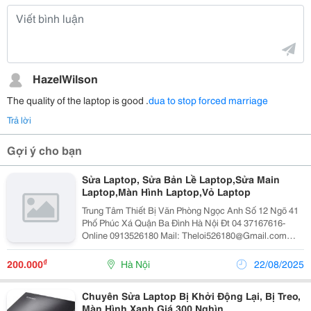
HazelWilson
The quality of the laptop is good .
dua to stop forced marriage
Trả lời
Gợi ý cho bạn
Sửa Laptop, Sửa Bản Lề Laptop,Sửa Main
Laptop,Màn Hình Laptop,Vỏ Laptop
Trung Tâm Thiết Bị Văn Phòng Ngọc Anh Số 12 Ngõ 41
Phố Phúc Xá Quận Ba Đình Hà Nội Đt 04 37167616-
Online 0913526180 Mail: Theloi526180@Gmail.com
Quý Khách Lưu Ý :Có Nhiều Nơi Sao Chép Lại Nội Dung
Này ,Nhưng Đã Bị Đôn Giá Trung Tâm Ch
₫
200.000
Hà Nội
22/08/2025
Chuyên Sửa Laptop Bị Khởi Động Lại, Bị Treo,
Màn Hình Xanh Giá 300 Nghìn