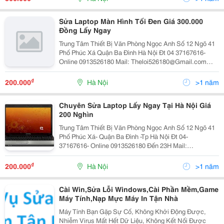
Sửa Laptop Màn Hình Tối Đen Giá 300.000
Đồng Lấy Ngay
Trung Tâm Thiết Bị Văn Phòng Ngọc Anh Số 12 Ngõ 41
Phố Phúc Xá Quận Ba Đình Hà Nội Đt 04 37167616-
Online 0913526180 Mail: Theloi526180@Gmail.com
Quý Khách Lưu Ý :Có Nhiều Nơi Sao Chép Lại Nội Dung
Này ,Nhưng Đã Bị Đôn Giá Trung Tâm Ch
₫
200.000
Hà Nội
>1 năm
Chuyên Sửa Laptop Lấy Ngay Tại Hà Nội Giá
200 Nghìn
Trung Tâm Thiết Bị Văn Phòng Ngọc Anh Số 12 Ngõ 41
Phố Phúc Xá- Quận Ba Đình -Tp Hà Nội Đt 04-
37167616- Online 0913526180 Đến 23H Mail:
Theloi526180@Gmail.com Quý Khách Lưu Ý : Có Nhiều
Nơi Sao Chép Lại Nội Dung Này ,Là Trung Gian Khô
₫
200.000
Hà Nội
>1 năm
Cài Win,Sửa Lỗi Windows,Cài Phần Mềm,Game
Máy Tính,Nạp Mực Máy In Tận Nhà
Máy Tính Bạn Gặp Sự Cố, Không Khởi Động Được,
Nhiễm Virus Mất Hết Dữ Liệu, Không Kết Nối Được