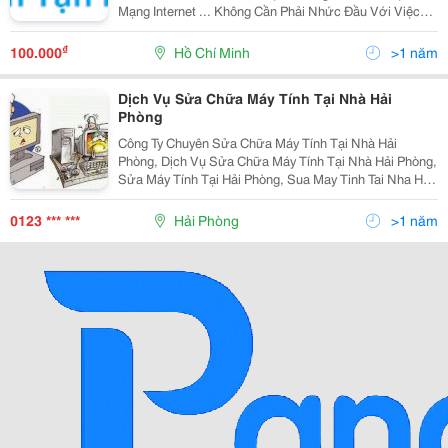
Mạng Internet ... Không Cần Phải Nhức Đầu Với Việc
Tháo Lắp Máy , Hay Vận Chuyển Máy Đi Lại Nhiều Lần
Làm Tăng Khả Năng Hỏng Hóc Các Linh Kiện , Thiết
₫
100.000
Hồ Chí Minh
>1 năm
Bị...
Dịch Vụ Sửa Chữa Máy Tính Tại Nhà Hải
Phòng
Công Ty Chuyên Sửa Chữa Máy Tính Tại Nhà Hải
Phòng, Dịch Vụ Sửa Chữa Máy Tính Tại Nhà Hải Phòng,
Sửa Máy Tính Tại Hải Phòng, Sua May Tinh Tai Nha Hai
Phong, Chuyen Sua Máy Tinh Tai Nha Hai Phong, Sua
May Tinh Gia Re Tai Nha Hai Phong. Với Dịch Vụ
0123 *** ***
Hải Phòng
>1 năm