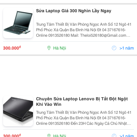
Sửa Laptop Giá 300 Nghìn Lầy Ngay
Trung Tâm Thiết Bị Văn Phòng Ngọc Anh Số 12 Ngõ 41
Phố Phúc Xá Quận Ba Đình Hà Nội Đt 04 37167616-
Online 0913526180 Mail: Theloi526180@Gmail.com
Quý Khách Lưu Ý :Có Nhiều Nơi Sao Chép Lại Nội Dung
Này ,Nhưng Đã Bị Đôn Giá Trung Tâm Ch
₫
300.000
Hà Nội
>1 năm
Chuyên Sửa Laptop Lenovo Bị Tắt Đột Ngột
Khi Vào Win
Trung Tâm Thiết Bị Văn Phòng Ngọc Anh Số 12 Ngõ 41
Phố Phúc Xá Quận Ba Đình Hà Nội Đt 04 37167616-
Online 0913526180 Đến 23H Các Ngày Cả Chủ Nhật
Mail: Theloi526180@Gmail.com Quý Khách Lưu Ý :Có
Nhiều Nơi Sao Chép Lại Nội Dung Này ,Nhưng
₫
300.000
Hà Nội
>1 năm