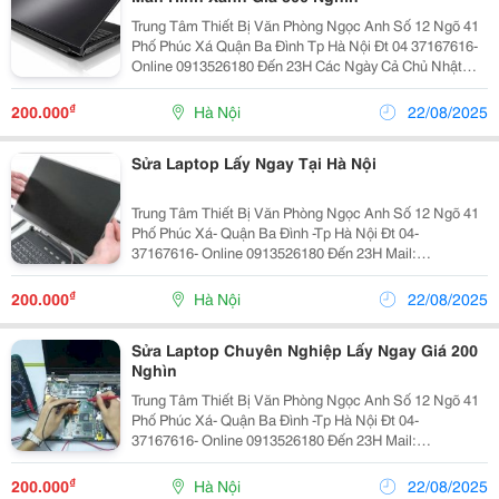
Trung Tâm Thiết Bị Văn Phòng Ngọc Anh Số 12 Ngõ 41
Phố Phúc Xá Quận Ba Đình Tp Hà Nội Đt 04 37167616-
Online 0913526180 Đến 23H Các Ngày Cả Chủ Nhật
Mail: Theloi526180@Gmail.com Quý Khách Lưu Ý : Có
Nhiều Nơi Sao Chép Lại Nội Dung Này
₫
200.000
Hà Nội
22/08/2025
Sửa Laptop Lấy Ngay Tại Hà Nội
Trung Tâm Thiết Bị Văn Phòng Ngọc Anh Số 12 Ngõ 41
Phố Phúc Xá- Quận Ba Đình -Tp Hà Nội Đt 04-
37167616- Online 0913526180 Đến 23H Mail:
Theloi526180@Gmail.com Quý Khách Lưu Ý : Có Nhiều
Nơi Sao Chép Lại Nội Dung Này ,Là Trung Gian Khô
₫
200.000
Hà Nội
22/08/2025
Sửa Laptop Chuyên Nghiệp Lấy Ngay Giá 200
Nghìn
Trung Tâm Thiết Bị Văn Phòng Ngọc Anh Số 12 Ngõ 41
Phố Phúc Xá- Quận Ba Đình -Tp Hà Nội Đt 04-
37167616- Online 0913526180 Đến 23H Mail:
Theloi526180@Gmail.com Quý Khách Lưu Ý : Có Nhiều
Nơi Sao Chép Lại Nội Dung Này ,Là Trung Gian Khô
₫
200.000
Hà Nội
22/08/2025