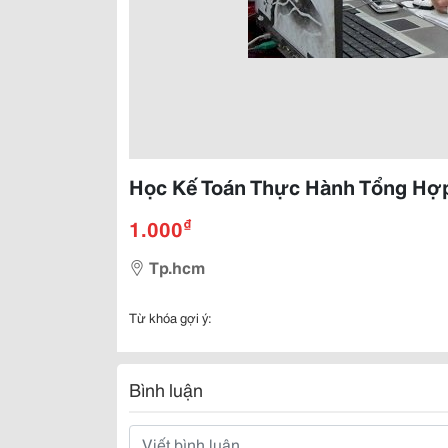
Học Kế Toán Thực Hành Tổng Hợ
₫
1.000
Tp.hcm
Từ khóa gợi ý:
Bình luận