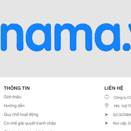
THÔNG TIN
LIÊN HỆ
Giới thiệu
Công ty C
Hướng dẫn
HN: 102 T
➤
Quy chế hoạt động
Số GCNĐKD
➤
Cơ chế giải quyết tranh chấp
Nơi cấp: S