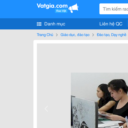
Danh mục
Liên hệ QC
Trang Chủ
Giáo dục, đào tạo
Đào tạo, Dạy nghề