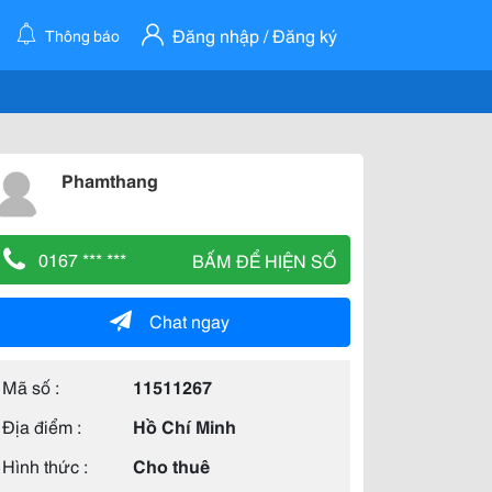
Đăng nhập / Đăng ký
Thông báo
Phamthang
0167 *** ***
BẤM ĐỂ HIỆN SỐ
Chat ngay
Mã số :
11511267
Địa điểm :
Hồ Chí Minh
Hình thức :
Cho thuê