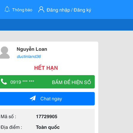
Đăng nhập / Đăng ký
Thông báo
Nguyễn Loan
ductinland36
HẾT HẠN
0919 *** ***
BẤM ĐỂ HIỆN SỐ
Chat ngay
Mã số :
17729905
Địa điểm :
Toàn quốc