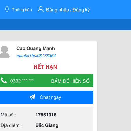
Đăng nhập / Đăng ký
Thông báo
Cao Quang Mạnh
manhlt1bnid8178364
HẾT HẠN
0332 *** ***
BẤM ĐỂ HIỆN SỐ
Chat ngay
Mã số :
17851016
Địa điểm :
Bắc Giang