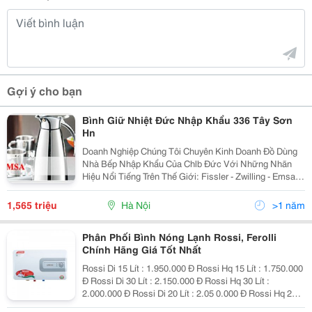
Gợi ý cho bạn
Bình Giữ Nhiệt Đức Nhập Khẩu 336 Tây Sơn
Hn
Doanh Nghiệp Chúng Tôi Chuyên Kinh Doanh Đồ Dùng
Nhà Bếp Nhập Khẩu Của Chlb Đức Với Những Nhãn
Hiệu Nổi Tiếng Trên Thế Giới: Fissler - Zwilling - Emsa -
Reidel Với Hàng Trăm Mẫu Mã Sản Phẩm Dụng Cụ Nhà
Bếp Như Nồi Áp Suất, Dao, Nồi Xoong, Thìa Dĩa...
1,565 triệu
Hà Nội
>1 năm
Phân Phối Bình Nóng Lạnh Rossi, Ferolli
Chính Hãng Giá Tốt Nhất
Rossi Di 15 Lít : 1.950.000 Đ Rossi Hq 15 Lít : 1.750.000
Đ Rossi Di 30 Lít : 2.150.000 Đ Rossi Hq 30 Lít :
2.000.000 Đ Rossi Di 20 Lít : 2.05 0.000 Đ Rossi Hq 20
Lít : 1.850.000 Đ Rossi R30-Ti : 1.750.000 Đ Rossi R20-