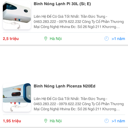
Bình Nóng Lạnh Pi 30L (Si; E)
Liên Hệ Để Có Giá Tốt Nhất: Trần Đức Trung -
0463.283.222 - 0979.622.232 Công Ty Cổ Phần Thương
Mại Công Nghệ Htvina Đc: Số 26 Ngõ 211 Khương
Trung &Ndash; Thanh Xuân &Ndash; Hà Nội Yahoo
:Htvinakd3 Http ://Www.sieuthiht.com Trụ Sở Chính:
2,5 triệu
Hà Nội
>1 năm
Bình Nóng Lạnh Picenza N20Ed
Liên Hệ Để Có Giá Tốt Nhất: Trần Đức Trung -
0463.283.222 - 0979.622.232 Công Ty Cổ Phần Thương
Mại Công Nghệ Htvina Đc: Số 26 Ngõ 211 Khương
Trung &Ndash; Thanh Xuân &Ndash; Hà Nội Yahoo
:Htvinakd3 Http ://Www.sieuthiht.com Trụ Sở Chính:
1,95 triệu
Hà Nội
>1 năm