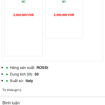
2,650,000 VNĐ
3,350,000 VNĐ
▶
Hãng sản xuất:
ROSSI
▶
Dung tích (lít):
30
▶
Xuất xứ:
Italy
Từ khóa gợi ý:
Bình luận