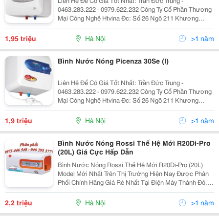
Liên Hệ Để Có Giá Tốt Nhất: Trần Đức Trung -
0463.283.222 - 0979.622.232 Công Ty Cổ Phần Thương
Mại Công Nghệ Htvina Đc: Số 26 Ngõ 211 Khương
Trung &Ndash; Thanh Xuân &Ndash; Hà Nội Yahoo
:Htvinakd3 Http ://Www.sieuthiht.com Trụ Sở Chính:
1,95 triệu
Hà Nội
>1 năm
Bình Nước Nóng Picenza 30Se (I)
Liên Hệ Để Có Giá Tốt Nhất: Trần Đức Trung -
0463.283.222 - 0979.622.232 Công Ty Cổ Phần Thương
Mại Công Nghệ Htvina Đc: Số 26 Ngõ 211 Khương
Trung &Ndash; Thanh Xuân &Ndash; Hà Nội Yahoo
:Htvinakd3 Http ://Www.sieuthiht.com Trụ Sở Chính:
1,9 triệu
Hà Nội
>1 năm
Bình Nước Nóng Rossi Thế Hệ Mới R20Di-Pro
(20L) Giá Cực Hấp Dẫn
Bình Nước Nóng Rossi Thế Hệ Mới R20Di-Pro (20L)
Model Mới Nhất Trên Thị Trường Hiện Nay Được Phân
Phối Chính Hãng Giá Rẻ Nhất Tại Điện Máy Thành Đô.
Bình Nước Nóng Rossi Thế Hệ Mới R20Di-Pro (20L)
Với Linh Kiện Nhập Khẩu Hoàn Toàn Từ Châu Âu Đảm
2,2 triệu
Hà Nội
>1 năm
B