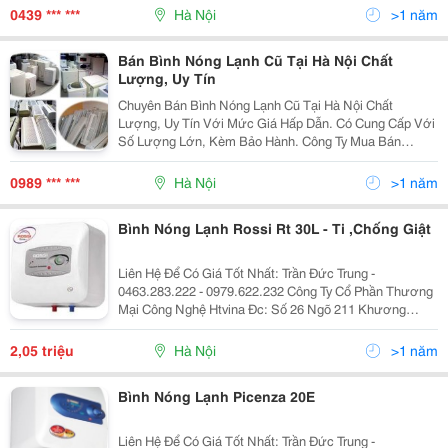
Ti : 1.650.000 Đ
0439 *** ***
Hà Nội
>1 năm
Bán Bình Nóng Lạnh Cũ Tại Hà Nội Chất
Lượng, Uy Tín
Chuyên Bán Bình Nóng Lạnh Cũ Tại Hà Nội Chất
Lượng, Uy Tín Với Mức Giá Hấp Dẫn. Có Cung Cấp Với
Số Lượng Lớn, Kèm Bảo Hành. Công Ty Mua Bán
Thanh Lý Đồ Cũ Trần Hùng ≫≫≫≫≫≫
Hotline:0989.818.506 ≪≪≪≪≪≪&Lt
0989 *** ***
Hà Nội
>1 năm
Bình Nóng Lạnh Rossi Rt 30L - Ti ,Chống Giật
Liên Hệ Để Có Giá Tốt Nhất: Trần Đức Trung -
0463.283.222 - 0979.622.232 Công Ty Cổ Phần Thương
Mại Công Nghệ Htvina Đc: Số 26 Ngõ 211 Khương
Trung &Ndash; Thanh Xuân &Ndash; Hà Nội Yahoo
:Htvinakd3 Http ://Www.sieuthiht.com Trụ Sở Chính:
2,05 triệu
Hà Nội
>1 năm
Bình Nóng Lạnh Picenza 20E
Liên Hệ Để Có Giá Tốt Nhất: Trần Đức Trung -