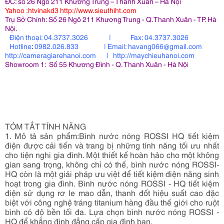
ĐC: số 26 Ngõ 211 Khương Trung – Thanh Xuân – Hà Nội
Yahoo
:htvinakd3
http
://www.sieuthiht.com
Trụ Sở Chính: Số 26 Ngõ 211 Khương Trung - Q.Thanh Xuân - TP. Hà
Nội.
Điện thoại:
04.3737.3026 |
Fax:
04.3737.3026
Hotline
:
0982.026.833 |
Email:
havang066@gmail.com
http:
//cameragiarehanoi.com
|
http:
//maychieuhanoi.com
Showroom 1: Số 55 Khương Đình - Q. Thanh Xuân - Hà Nội
TÓM TẮT TÍNH NĂNG
1. Mô tả sản phẩm:Bình nước nóng ROSSI HQ tiết kiệm
điện được cải tiến và trang bị những tính năng tối ưu nhất
cho tiện nghi gia đình. Một thiết kế hoàn hảo cho một không
gian sang trọng, không chỉ có thế, bình nước nóng ROSSI-
HQ còn là một giải pháp ưu việt để tiết kiệm điện năng sinh
hoạt trong gia đình. Bình nước nóng ROSSI - HQ tiết kiệm
điện sử dụng rơ le mao dẫn, thanh đốt hiệu suất cao đặc
biệt với công nghệ tráng titanium hàng đầu thế giới cho ruột
bình có độ bền tối đa. Lựa chọn bình nước nóng ROSSI -
HQ để khẳng định đẳng cấp gia đình bạn.