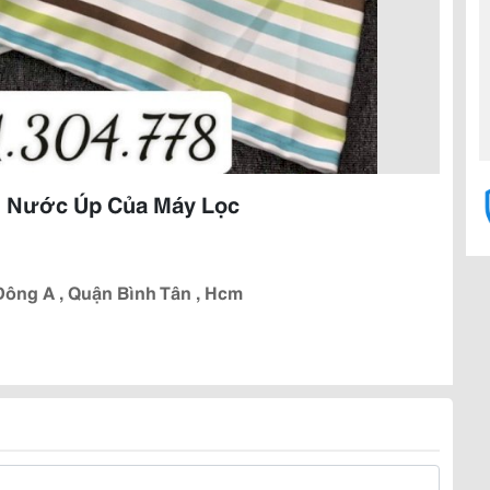
h Nước Úp Của Máy Lọc
 Đông A , Quận Bình Tân , Hcm