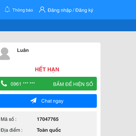
Đăng nhập / Đăng ký
Thông báo
Luân
HẾT HẠN
0961 *** ***
BẤM ĐỂ HIỆN SỐ
Chat ngay
Mã số :
17047765
Địa điểm :
Toàn quốc