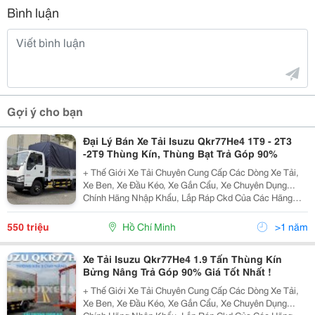
Bình luận
Gợi ý cho bạn
Đại Lý Bán Xe Tải Isuzu Qkr77He4 1T9 - 2T3
-2T9 Thùng Kín, Thùng Bạt Trả Góp 90%
+ Thế Giới Xe Tải Chuyên Cung Cấp Các Dòng Xe Tải,
Xe Ben, Xe Đầu Kéo, Xe Gắn Cẩu, Xe Chuyên Dụng...
Chính Hãng Nhập Khẩu, Lắp Ráp Ckd Của Các Hãng
Thương Hiệu Isuzu, Hino, Fuso, Hyundai, Daewoo,
Teraco... Cam Kết Hỗ Trợ Trả Góp Lên Đến 90% Giá Trị X
550 triệu
Hồ Chí Minh
>1 năm
Xe Tải Isuzu Qkr77He4 1.9 Tấn Thùng Kín
Bửng Nâng Trả Góp 90% Giá Tốt Nhất !
+ Thế Giới Xe Tải Chuyên Cung Cấp Các Dòng Xe Tải,
Xe Ben, Xe Đầu Kéo, Xe Gắn Cẩu, Xe Chuyên Dụng...