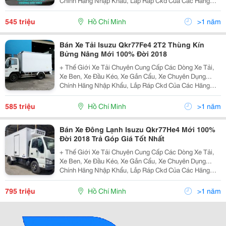
Chính Hãng Nhập Khẩu, Lắp Ráp Ckd Của Các Hãng
Thương Hiệu Isuzu, Hino, Fuso, Hyundai, Daewoo,
Teraco... Cam Kết Hỗ Trợ Trả Góp Lên Đến 90% Giá Trị X
545 triệu
Hồ Chí Minh
>1 năm
Bán Xe Tải Isuzu Qkr77Fe4 2T2 Thùng Kín
Bửng Nâng Mới 100% Đời 2018
+ Thế Giới Xe Tải Chuyên Cung Cấp Các Dòng Xe Tải,
Xe Ben, Xe Đầu Kéo, Xe Gắn Cẩu, Xe Chuyên Dụng...
Chính Hãng Nhập Khẩu, Lắp Ráp Ckd Của Các Hãng
Thương Hiệu Isuzu, Hino, Fuso, Hyundai, Daewoo,
Teraco... Cam Kết Hỗ Trợ Trả Góp Lên Đến 90% Giá Trị X
585 triệu
Hồ Chí Minh
>1 năm
Bán Xe Đông Lạnh Isuzu Qkr77He4 Mới 100%
Đời 2018 Trả Góp Giá Tốt Nhất
+ Thế Giới Xe Tải Chuyên Cung Cấp Các Dòng Xe Tải,
Xe Ben, Xe Đầu Kéo, Xe Gắn Cẩu, Xe Chuyên Dụng...
Chính Hãng Nhập Khẩu, Lắp Ráp Ckd Của Các Hãng
Thương Hiệu Isuzu, Hino, Fuso, Hyundai, Daewoo,
Teraco... Cam Kết Hỗ Trợ Trả Góp Lên Đến 90% Giá Trị X
795 triệu
Hồ Chí Minh
>1 năm