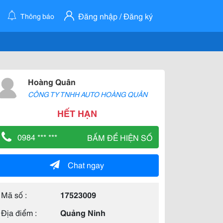
Đăng nhập / Đăng ký
Thông báo
Hoàng Quân
CÔNG TY TNHH AUTO HOÀNG QUÂN
HẾT HẠN
0984 *** ***
BẤM ĐỂ HIỆN SỐ
Chat ngay
Mã số :
17523009
Địa điểm :
Quảng Ninh