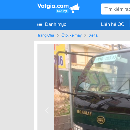
Danh mục
Liên hệ QC
Trang Chủ
Ôtô, xe máy
Xe tải