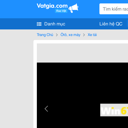
Danh mục
Liên hệ QC
Trang Chủ
Ôtô, xe máy
Xe tải