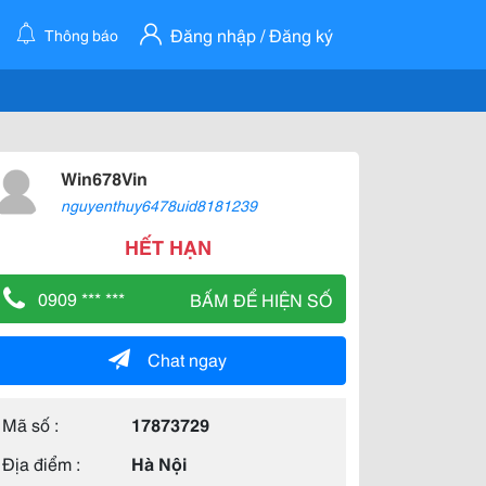
Đăng nhập / Đăng ký
Thông báo
Win678Vin
nguyenthuy6478uid8181239
HẾT HẠN
0909 *** ***
BẤM ĐỂ HIỆN SỐ
Chat ngay
Mã số :
17873729
Địa điểm :
Hà Nội