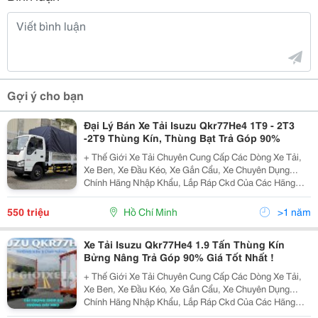
Gợi ý cho bạn
Đại Lý Bán Xe Tải Isuzu Qkr77He4 1T9 - 2T3
-2T9 Thùng Kín, Thùng Bạt Trả Góp 90%
+ Thế Giới Xe Tải Chuyên Cung Cấp Các Dòng Xe Tải,
Xe Ben, Xe Đầu Kéo, Xe Gắn Cẩu, Xe Chuyên Dụng...
Chính Hãng Nhập Khẩu, Lắp Ráp Ckd Của Các Hãng
Thương Hiệu Isuzu, Hino, Fuso, Hyundai, Daewoo,
Teraco... Cam Kết Hỗ Trợ Trả Góp Lên Đến 90% Giá Trị X
550 triệu
Hồ Chí Minh
>1 năm
Xe Tải Isuzu Qkr77He4 1.9 Tấn Thùng Kín
Bửng Nâng Trả Góp 90% Giá Tốt Nhất !
+ Thế Giới Xe Tải Chuyên Cung Cấp Các Dòng Xe Tải,
Xe Ben, Xe Đầu Kéo, Xe Gắn Cẩu, Xe Chuyên Dụng...
Chính Hãng Nhập Khẩu, Lắp Ráp Ckd Của Các Hãng
Thương Hiệu Isuzu, Hino, Fuso, Hyundai, Daewoo,