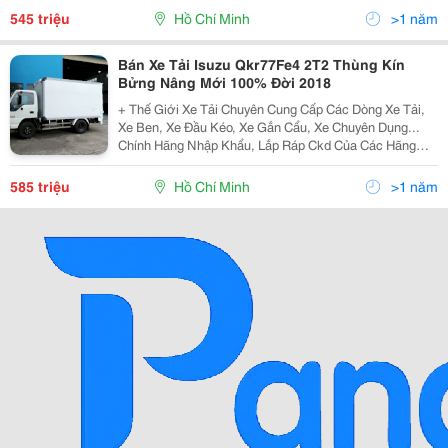
Teraco... Cam Kết Hỗ Trợ Trả Góp Lên Đến 90% Giá Trị X
545 triệu
Hồ Chí Minh
>1 năm
Bán Xe Tải Isuzu Qkr77Fe4 2T2 Thùng Kín
Bửng Nâng Mới 100% Đời 2018
+ Thế Giới Xe Tải Chuyên Cung Cấp Các Dòng Xe Tải,
Xe Ben, Xe Đầu Kéo, Xe Gắn Cẩu, Xe Chuyên Dụng...
Chính Hãng Nhập Khẩu, Lắp Ráp Ckd Của Các Hãng
Thương Hiệu Isuzu, Hino, Fuso, Hyundai, Daewoo,
Teraco... Cam Kết Hỗ Trợ Trả Góp Lên Đến 90% Giá Trị X
585 triệu
Hồ Chí Minh
>1 năm