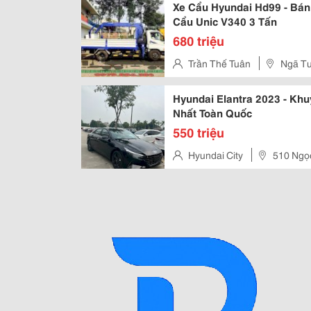
Xe Cẩu Hyundai Hd99 - Bán
Cẩu Unic V340 3 Tấn
680 triệu
Trần Thế Tuân
Ngã Tư
Đức, Hồ Chí Minh, Việt Nam
Hyundai Elantra 2023 - Khuyến Mãi Lớn
Nhất Toàn Quốc
550 triệu
Hyundai City
510 Ngọc