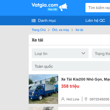
Danh mục
Liên hệ QC
Trang Chủ
Ôtô, xe máy
Xe tải
Xe tải
Xe Tải Kia200 Nhỏ Gọn, M
358 triệu
Hot Line
0972549206