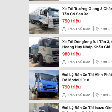
Đức, Hồ Chí Minh, Việt Nam
Xe Tải Trường Giang 3 Chân
Tấn Có Sẵn Xe
750 triệu
Trần Thế Tuân
138 Ql
Xe Tải Dongfeng 9.1 Tấn 
Hoàng Huy Nhập Khẩu Giá
980 triệu
Trần Thế Tuân
138 Ql
Đại Lý Bán Xe Tải Vĩnh Phá
Rẻ Model 2018
790 triệu
Trần Thế Tuân
10/9 Q
Bình Dương, Việt Nam
Đại Lý Bán Xe Tải Isuzu Qk