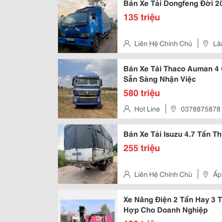
Bán Xe Tải Dongfeng Đời 2
135 triệu
Liên Hệ Chính Chủ
Lâ
Bán Xe Tải Thaco Auman 4 
Sẵn Sàng Nhận Việc
580 triệu
Hot Line
0378875878
Bán Xe Tải Isuzu 4.7 Tấn Th
255 triệu
Liên Hệ Chính Chủ
Ấp
Hồ Chí Minh.
Xe Nâng Điện 2 Tấn Hay 3 
Hợp Cho Doanh Nghiệp