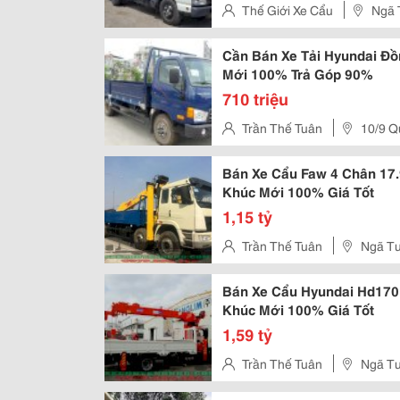
Thế Giới Xe Cẩu
Ngã 
Đức, Hồ Chí Minh, Việt Nam
Cần Bán Xe Tải Hyundai Đồ
Mới 100% Trả Góp 90%
710 triệu
Trần Thế Tuân
10/9 Q
Bình Dương, Việt Nam
Bán Xe Cẩu Faw 4 Chân 17.
Khúc Mới 100% Giá Tốt
1,15 tỷ
Trần Thế Tuân
Ngã Tư
Đức, Hồ Chí Minh, Việt Nam
Bán Xe Cẩu Hyundai Hd170 
Khúc Mới 100% Giá Tốt
1,59 tỷ
Trần Thế Tuân
Ngã Tư
Đức, Hồ Chí Minh, Việt Nam