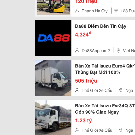
120 triệu
Thanh Hà Cty
123 Đườ
Đông Hiệp, Tp.hcm
Da88 Điểm Đến Tin Cậy
₫
4.324
Da88Appcom2
Viet 
Bán Xe Tải Isuzu Euro4 Qkr
Thùng Bạt Mới 100%
505 triệu
Thế Giới Xe Cẩu
Ngã 
Đức, Hồ Chí Minh, Việt Nam
Bán Xe Tải Isuzu Fvr34Q 8
Góp 90% Giao Ngay
1,23 tỷ
Thế Giới Xe Cẩu
Ngã 