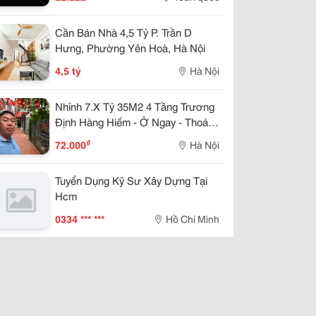
Cần Bán Nhà 4,5 Tỷ P. Trần D
Hưng, Phường Yên Hoà, Hà Nội
4,5 tỷ
Hà Nội
Nhỉnh 7.X Tỷ 35M2 4 Tầng Trương
Định Hàng Hiếm - Ở Ngay - Thoáng
Trước Sau. Sổ Đỏ Cất Két
₫
72.000
Hà Nội
Tuyển Dụng Kỹ Sư Xây Dựng Tại
Hcm
0334 *** ***
Hồ Chí Minh