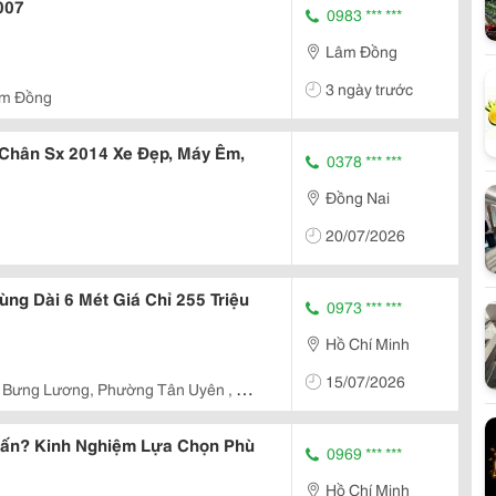
007
0983 *** ***
Lâm Đồng
3 ngày trước
m Đồng
Chân Sx 2014 Xe Đẹp, Máy Êm,
0378 *** ***
Đồng Nai
20/07/2026
ùng Dài 6 Mét Giá Chỉ 255 Triệu
0973 *** ***
Hồ Chí Minh
15/07/2026
 Bưng Lương, Phường Tân Uyên , Tp.
Tấn? Kinh Nghiệm Lựa Chọn Phù
0969 *** ***
Hồ Chí Minh