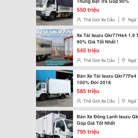
Thùng Bạt Trả Góp 90%
550 triệu
Thế Giới Xe Cẩu
Ngã 
Đức, Hồ Chí Minh, Việt Nam
Xe Tải Isuzu Qkr77He4 1.9
90% Giá Tốt Nhất !
545 triệu
Thế Giới Xe Cẩu
Ngã 
Đức, Hồ Chí Minh, Việt Nam
Bán Xe Tải Isuzu Qkr77Fe4
100% Đời 2018
585 triệu
Thế Giới Xe Cẩu
Ngã 
Đức, Hồ Chí Minh, Việt Nam
Bán Xe Đông Lạnh Isuzu Q
Góp Giá Tốt Nhất
795 triệu