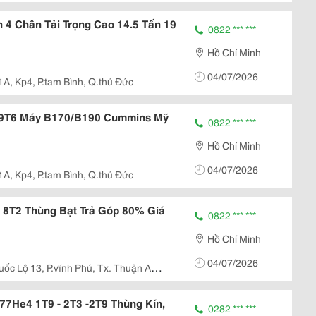
 4 Chân Tải Trọng Cao 14.5 Tấn 19
0822 *** ***
Hồ Chí Minh
04/07/2026
1A, Kp4, P.tam Bình, Q.thủ Đức
3, 9T6 Máy B170/B190 Cummins Mỹ
0822 *** ***
Hồ Chí Minh
04/07/2026
1A, Kp4, P.tam Bình, Q.thủ Đức
t 8T2 Thùng Bạt Trả Góp 80% Giá
0822 *** ***
Hồ Chí Minh
04/07/2026
uốc Lộ 13, P.vĩnh Phú, Tx. Thuận An,
r77He4 1T9 - 2T3 -2T9 Thùng Kín,
0282 *** ***