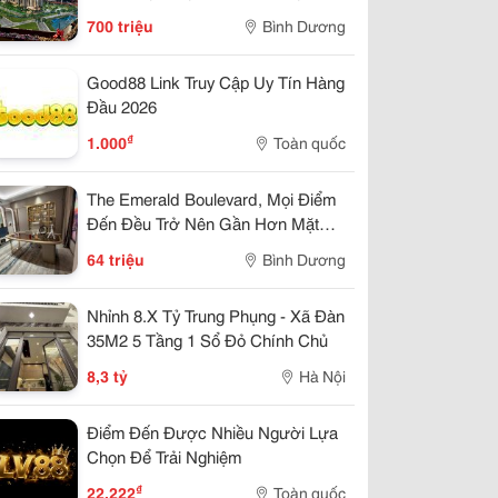
Hửu Chỉ 7Tr/Tháng
700 triệu
Bình Dương
Good88 Link Truy Cập Uy Tín Hàng
Đầu 2026
₫
1.000
Toàn quốc
The Emerald Boulevard, Mọi Điểm
Đến Đều Trở Nên Gần Hơn Mặt
Tiền Quốc Lộ 13
64 triệu
Bình Dương
Nhỉnh 8.X Tỷ Trung Phụng - Xã Đàn
35M2 5 Tầng 1 Sổ Đỏ Chính Chủ
8,3 tỷ
Hà Nội
Điểm Đến Được Nhiều Người Lựa
Chọn Để Trải Nghiệm
₫
22.222
Toàn quốc