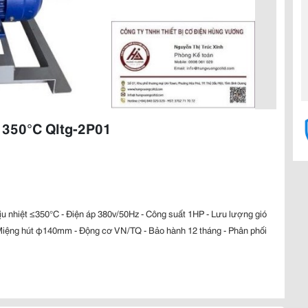
t 350°C Qltg-2P01
ịu nhiệt ≤350°C - Điện áp 380v/50Hz - Công suất 1HP - Lưu lượng gió
Miệng hút φ140mm - Động cơ VN/TQ - Bảo hành 12 tháng - Phân phối