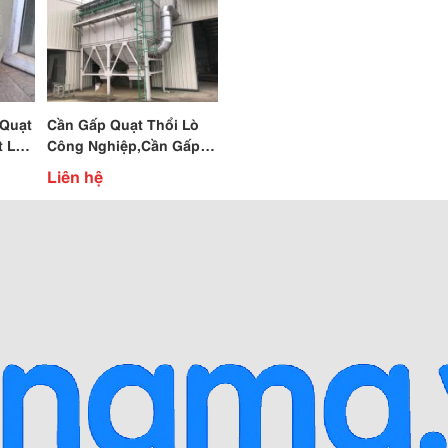
 Quạt
Cần Gấp Quạt Thổi Lò
Công Nghiệp,Cần Gấp
y Dây
Quạt Hút ,Quạt Công
Liên hệ
Nghiệp Công Suất Lớn
Hàng Sẵn Ngay