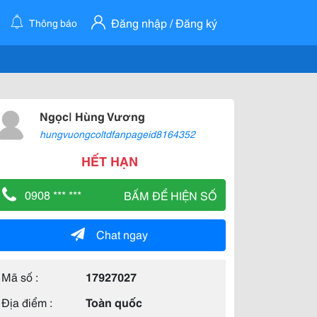
Đăng nhập / Đăng ký
Thông báo
Ngọc| Hùng Vương
hungvuongcoltdfanpageid8164352
HẾT HẠN
0908 *** ***
BẤM ĐỂ HIỆN SỐ
Chat ngay
Mã số :
17927027
Địa điểm :
Toàn quốc