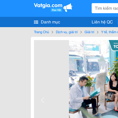
Danh mục
Liên hệ QC
Trang Chủ
Dịch vụ, giải trí
Giải trí
Y tế, thẩm