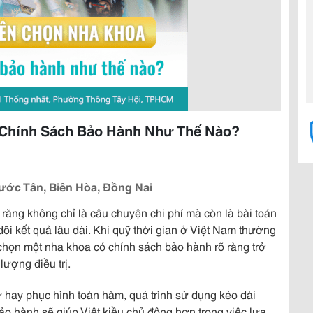
 Chính Sách Bảo Hành Như Thế Nào?
ước Tân, Biên Hòa, Đồng Nai
 răng không chỉ là câu chuyện chi phí mà còn là bài toán
dõi kết quả lâu dài. Khi quỹ thời gian ở Việt Nam thường
a chọn một nha khoa có chính sách bảo hành rõ ràng trở
ượng điều trị.
ứ hay phục hình toàn hàm, quá trình sử dụng kéo dài
ảo hành sẽ giúp Việt kiều chủ động hơn trong việc lựa