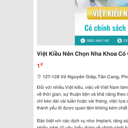
Việt Kiều Nên Chọn Nha Khoa Có
₫
1
127-128 Võ Nguyên Giáp, Tân Cang, Ph
Đối với nhiều Việt kiều, việc về Việt Nam làm
về thời gian, sự thuận tiện và khả năng theo 
chỉ kéo dài vài tuần hoặc vài tháng, việc lự
thành yếu tố được quan tâm không kém chất l
Đặc biệt với các dịch vụ như Implant, răng s
nhiều năm. Vì vậy, hiểu đúng về chính sách b