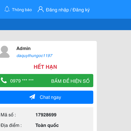
Đăng nhập / Đăng ký
Thông báo
Admin
daquythungoc1197
HẾT HẠN
0979 *** ***
BẤM ĐỂ HIỆN SỐ
Chat ngay
Mã số :
17928699
Địa điểm :
Toàn quốc