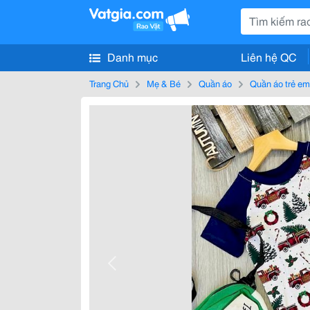
Danh mục
Liên hệ QC
Trang Chủ
Mẹ & Bé
Quần áo
Quần áo trẻ em