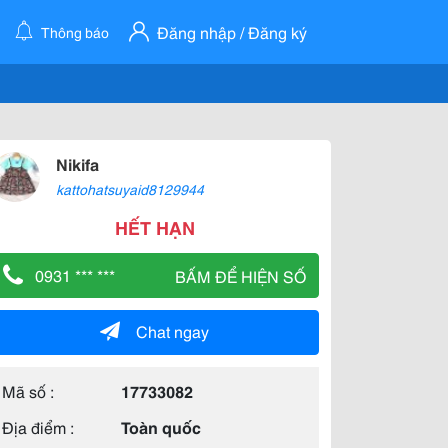
Đăng nhập / Đăng ký
Thông báo
Nikifa
kattohatsuyaid8129944
HẾT HẠN
0931 *** ***
BẤM ĐỂ HIỆN SỐ
Chat ngay
Mã số :
17733082
Địa điểm :
Toàn quốc