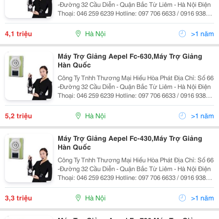
-Đường 32 Cầu Diễn - Quận Bắc Từ Liêm - Hà Nội Điện
Thoại: 046 259 6239 Hotline: 097 706 6633 / 0916 938
002 Mr Hiếu Web:dienmayhoaphat.com Email:
Dienmayhoaphat0109@Gmail.com Điện Máy Hòa Phát _
4,1 triệu
Hà Nội
>1 năm
L
Máy Trợ Giảng Aepel Fc-630,Máy Trợ Giảng
Hàn Quốc
Công Ty Tnhh Thương Mại Hiếu Hòa Phát Địa Chỉ: Số 66
-Đường 32 Cầu Diễn - Quận Bắc Từ Liêm - Hà Nội Điện
Thoại: 046 259 6239 Hotline: 097 706 6633 / 0916 938
002 Mr Hiếu Web:dienmayhoaphat.com Email:
Dienmayhoaphat0109@Gmail.com Điện Máy Hòa Phát _
5,2 triệu
Hà Nội
>1 năm
L
Máy Trợ Giảng Aepel Fc-430,Máy Trợ Giảng
Hàn Quốc
Công Ty Tnhh Thương Mại Hiếu Hòa Phát Địa Chỉ: Số 66
-Đường 32 Cầu Diễn - Quận Bắc Từ Liêm - Hà Nội Điện
Thoại: 046 259 6239 Hotline: 097 706 6633 / 0916 938
002 Mr Hiếu Web:dienmayhoaphat.com Email:
Dienmayhoaphat0109@Gmail.com Điện Máy Hòa Phát _
3,3 triệu
Hà Nội
>1 năm
L