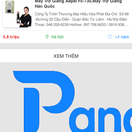
Máy Trợ Giảng Aepel Fc-730,Máy Trợ Giảng
Hàn Quốc
Công Ty Tnhh Thương Mại Hiếu Hòa Phát Địa Chỉ: Số 66
-Đường 32 Cầu Diễn - Quận Bắc Từ Liêm - Hà Nội Điện
Thoại: 046 259 6239 Hotline: 097 706 6633 / 0916 938
002 Mr Hiếu Web:dienmayhoaphat.com Email:
Dienmayhoaphat0109@Gmail.com Điện Máy Hòa Phát _
5,8 triệu
Hà Nội
>1 năm
L
XEM THÊM