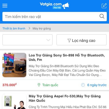
Thiết bị âm thanh
Máy trợ giảng
Lọc nâng cao
Loa Trợ Giảng Sony Sn-898 Hỗ Trợ Bluetooth,
Usb, Fm
Máy Trợ Giảng Sn-898 Bluetooth Sử Dụng Mic Đeo
Choàng Đầu Còn Máy Đặt Bàn, Cài Lưng Quần Hay Đeo
Vai Cũng Được, Máy Rất Đạt Tiêu Chuẩn Sử Dụng
Ngoài Trời , Đáp Ứng Tốt Không Gian 40M2-80M2 .
Truyền Đạt Cho 10-40 Người Nghe. Máy Xài Pin Xạc,
₫
370.000
Toàn quốc
6 ngày trước
Thời...
Máy Trợ Giảng Aepel Fc-530,Máy Trợ Giảng
Hàn Quốc
Công Ty Tnhh Thương Mại Hiếu Hòa Phát Địa Chỉ: Số 66