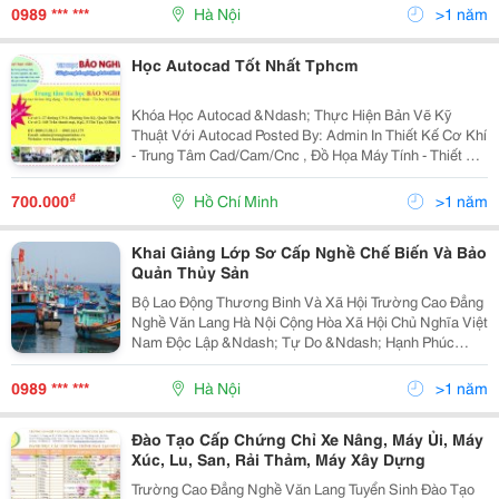
Chương Trình Sau: 1. Hệ Ngắn Hạn ( 3 Tháng, 6 Tháng,
0989 *** ***
Hà Nội
>1 năm
9 Thá
Học Autocad Tốt Nhất Tphcm
Khóa Học Autocad &Ndash; Thực Hiện Bản Vẽ Kỹ
Thuật Với Autocad Posted By: Admin In Thiết Kế Cơ Khí
- Trung Tâm Cad/Cam/Cnc , Đồ Họa Máy Tính - Thiết Kế
Đồ Họa Khóa Học Autocad Khai Giảng Vào Thứ 2 Và
Thứ 3 Hàng Tuần Đối Tượng Tham Gia
₫
700.000
Hồ Chí Minh
>1 năm
Khai Giảng Lớp Sơ Cấp Nghề Chế Biến Và Bảo
Quản Thủy Sản
Bộ Lao Động Thương Binh Và Xã Hội Trường Cao Đẳng
Nghề Văn Lang Hà Nội Cộng Hòa Xã Hội Chủ Nghĩa Việt
Nam Độc Lập &Ndash; Tự Do &Ndash; Hạnh Phúc
Thông Báo Tuyển Sinh Trường Cao Đẳng
0989 *** ***
Hà Nội
>1 năm
Đào Tạo Cấp Chứng Chỉ Xe Nâng, Máy Ủi, Máy
Xúc, Lu, San, Rải Thảm, Máy Xây Dựng
Trường Cao Đẳng Nghề Văn Lang Tuyển Sinh Đào Tạo