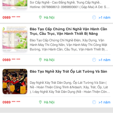
Sơ Cấp Nghề - Cao Đẳng Nghề, Trung Cấp Nghề..
Hotline: 0978868612- 0989893661 ( Gặp Mai) A Dd: Số
457 Đường Hoàng Quốc Việt - Quận Cầu Giấy - Hà Nội
Hotline: 0978868612- 0989893661 ( Gặp Ma
0989 *** ***
Hà Nội
>1 năm
Đào Tạo Cấp Chứng Chỉ Nghề Vận Hành Cần
Trục, Cầu Trục, Vận Hành Thiết Bị Nâng
Đào Tạo Cấp Chứng Chỉ Nghề Điện, Xây Dựng, Vận
Hành Máy Thi Công Nền, Vận Hành Máy Thi Công Mặt
Đường, Vận Hành Cần, Cầu Trục, Vận Hành Thiết Bị
Nâng, Thiết Bị Áp Khí, Hàn, Cơ Khí, Điện Nước, May,
Nấu Ăn,Xây Trát Ốp Lat, Sửa Chữa Ô Tô, Xe Máy, Điện
0989 *** ***
Hà Nội
>1 năm
M
Đào Tạo Nghề Xây Trát Ốp Lát Tường Và Sàn
Dạy Nghề Xây Trát Dân Dụng, Ốp Lát Tường Và Sàn (
Nề - Hoàn Thiện Công Trình &Ndash; Xây, Trát, Ốp, Lát
), I.dạy Nghề Xây Trát Dân Dụng (Nề - Hoàn Thiện Công
Trình) Đối T Ượng Tuy Ển Sinh : Khóa Học Dành Cho
Người Trong Độ Tuổi Lao Động,
0989 *** ***
Hà Nội
>1 năm