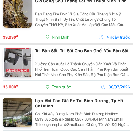
Gia Công Cầu Thang Sắt Mỹ Thuật Ninh Bình
Bạn Đang Tìm Đơn Vị Gia Công Cầu Thang Sắt Mỹ
Thuật Ninh Bình Uy Tín, Chất Lượng? Chúng Tôi
Chuyên Thiết Kế, Sản Xuất Và Lắp Đặt Các Mẫu Cầu
Thang Sắt Nghệ Thuật , Cầu Thang Sắt Uốn Mỹ Thuật ,
Cầu Thang Xoắn Ốc , Lan Can Sắt Mỹ Thuật Cho Nhà
₫
99.999
Ninh Bình
4 ngày trước
Phố,...
Tai Bàn Sắt, Tai Sắt Cho Bàn Ghế, Vấu Bàn Sắt
Xưởng Sản Xuất Hà Thành Chuyên Sản Xuất Và Phân
Phối Trên Toàn Quốc Các Sản Phẩm Phụ Kiện Sản Xuất
Nội Thât Như Các Phụ Kiện Sắt, Bộ Phụ Kiện Bàn Gấp
Gọn, Tai Sắt Liên Kết Mặt Bàn, Móc Treo Cặp, Uren,
Ngàm Âm Dương, Chân Tăng Chỉnh Chiều Cao, Nắp
₫
35.000
Toàn quốc
30/07/2026
Bịt...
Lợp Mái Tôn Giá Rẻ Tại Bình Dương, Tp Hồ
Chí Minh
Cơ Khí Xây Dựng Nam Phát Bình Dương Hotline:
0919.375.249 &Ndash; 0987.334.464 Mr Nam Email:
Thicongnamphat@Gmail.com Chúng Tôi Với Đội Ngũ
Kỹ Thuật Nhiều Năm Kinh Nghiệm C Huyên Nhận Thi