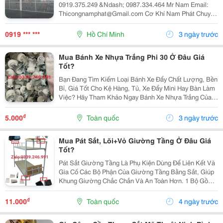
0919.375.249 &Ndash; 0987.334.464 Mr Nam Email:
Thicongnamphat@Gmail.com Cơ Khí Nam Phát Chuyên
Thi Công Hàng Rào Lưới B40 Trọn Gói Tại Bình Dương ,
Tp Hồ Chí Minh Và Các Tỉnh Lân Cận 1. Bảng Giá...
0919 *** ***
Hồ Chí Minh
3 ngày trước
Mua Bánh Xe Nhựa Trắng Phi 30 Ở Đâu Giá
Tốt?
Bạn Đang Tìm Kiếm Loại Bánh Xe Đẩy Chất Lượng, Bền
Bỉ, Giá Tốt Cho Kệ Hàng, Tủ, Xe Đẩy Mini Hay Bàn Làm
Việc? Hãy Tham Khảo Ngay Bánh Xe Nhựa Trắng Của
Shop Chúng Tôi Bánh Xe Phi 30 Lắp Ngăn Kéo Giường,
Bánh Xe Cố Định Một Chiều Dùng Trong Nội Thất...
₫
5.000
Toàn quốc
3 ngày trước
Mua Pát Sắt, Lõi+Vỏ Giường Tầng Ở Đâu Giá
Tốt?
Pát Sắt Giường Tầng Là Phụ Kiện Dùng Để Liên Kết Và
Gia Cố Các Bộ Phận Của Giường Tầng Bằng Sắt, Giúp
Khung Giường Chắc Chắn Và An Toàn Hơn. 1 Bộ Gồm
Pát Dạng Chữ U (Vỏ): Phần Chụp Bên Ngoài Thanh
Giường. Và Pát Dạng Nêm (Lõi): Trượt Vào Bên...
₫
11.000
Toàn quốc
4 ngày trước