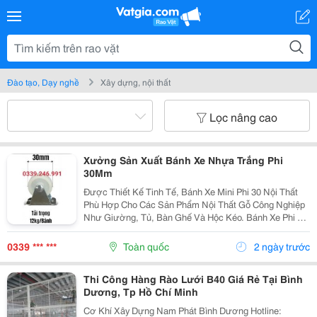
Đào tạo, Dạy nghề
Xây dựng, nội thất
Lọc nâng cao
Xưởng Sản Xuất Bánh Xe Nhựa Trắng Phi
30Mm
Được Thiết Kế Tinh Tế, Bánh Xe Mini Phi 30 Nội Thất
Phù Hợp Cho Các Sản Phẩm Nội Thất Gỗ Công Nghiệp
Như Giường, Tủ, Bàn Ghế Và Hộc Kéo. Bánh Xe Phi 30
Lắp Ngăn Kéo Giường Là Lựa Chọn Hoàn Hảo Giúp
Ngăn Kéo Vận Hành Êm Ái, Không Gây Tiếng Ồn. Được
0339 *** ***
Toàn quốc
2 ngày trước
Sử...
Thi Công Hàng Rào Lưới B40 Giá Rẻ Tại Bình
Dương, Tp Hồ Chí Minh
Cơ Khí Xây Dựng Nam Phát Bình Dương Hotline: