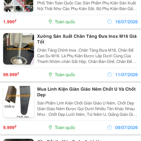
Phối Trên Toàn Quốc Các Sản Phẩm Phụ Kiện Sản Xuất
Nội Thât Như Các Phụ Kiện Sắt, Bộ Phụ Kiện Bàn Gấp
Gọn, Tai Sắt Liên Kết Mặt Bàn, Móc Treo Cặp, Uren,
Ngàm Âm Dương, Chân Tăng Chỉnh Chiều Cao, Nắp
₫
1.990
Toàn quốc
16/07/2026
Bịt...
Xưởng Sản Xuất Chân Tăng Đưa Inox M16 Giá
Tốt
Chân Tăng Chỉnh Inox ,Chân Tăng Đưa M16, Chân Đế
Cao Su M16. Là Phụ Kiện Được Lắp Dưới Cùng Của
Thanh Nhôm.chân Sắt Hộp, Chân Bàn Ghế, Chân Đế
Máy&Hellip;..Giúp Tăng Giảm Chiều Cao Của Bàn Làm
Việc Bàn Thao Tác Hoặc Máy Móc. Đảm Bảo Thiết Bị
₫
99.999
Toàn quốc
11/07/2026
Được...
Mua Linh Kiện Giàn Giáo Nêm Chốt U Và Chốt
Dẹp
Sản Phẩm Linh Kiện Chốt Giàn Giáo U Nêm, Chốt Dẹp
Giàn Giáo Nêm Được Gọi Dưới Nhiều Tên Khác Nhau
Như : Chốt Dẹp Lưỡi Nêm, Túi Nêm U, Giằng Giàn Giáo
Nêm&Hellip; Chốt Giáo U Nêm , Chốt Giáo Dẹp Nêm
Đều Góp Phần Tạo Ra Sản Phẩm Hoàn Thiện Là Hệ
₫
9.999
Toàn quốc
09/07/2026
Giàn...