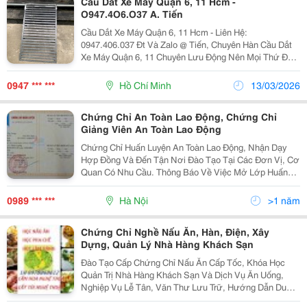
Cầu Dắt Xe Máy Quận 6, 11 Hcm -
O947.4O6.O37 A. Tiến
Cầu Dắt Xe Máy Quận 6, 11 Hcm - Liên Hệ:
0947.406.037 Đt Và Zalo @ Tiến, Chuyên Hàn Cầu Dắt
Xe Máy Quận 6, 11 Chuyên Lưu Động Nên Mọi Thứ Đã
Chuẩn Bị Sẵn Nên Khi Bà Con Gọi Là Đến Hàn Làm Tại
Chổ 30 Phút Hoặc 1 Tiếng Là Hoàn Thiện Cầu Dắt Xe
0947 *** ***
Hồ Chí Minh
13/03/2026
Máy...
Chứng Chỉ An Toàn Lao Động, Chứng Chỉ
Giảng Viên An Toàn Lao Động
Chứng Chỉ Huấn Luyện An Toàn Lao Động, Nhận Dạy
Hợp Đồng Và Đến Tận Nơi Đào Tạo Tại Các Đơn Vị, Cơ
Quan Có Nhu Cầu. Thông Báo Về Việc Mở Lớp Huấn
Luyện An Toàn Trong Lao Động, Vệ Sinh Lao Động (
Theo Thông Tư 27/2013/Tt-Blđtbxh Ngày 18 Th
0989 *** ***
Hà Nội
>1 năm
Chứng Chỉ Nghề Nấu Ăn, Hàn, Điện, Xây
Dựng, Quản Lý Nhà Hàng Khách Sạn
Đào Tạo Cấp Chứng Chỉ Nấu Ăn Cấp Tốc, Khóa Học
Quản Trị Nhà Hàng Khách Sạn Và Dịch Vụ Ăn Uống,
Nghiệp Vụ Lễ Tân, Văn Thư Lưu Trữ, Hướng Dẫn Du
Lịch Đào Tạo Cấp Chứng Chỉ Sơ Cấp Nghề Các