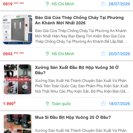
Công, Lắp Đặt, Làm Mái Tôn Giá Rẻ, Mái Tôn Nhà...
0919 *** ***
Hồ Chí Minh
28/07/2026
Báo Giá Cửa Thép Chống Cháy Tại Phường
An Khánh Mới Nhất 2026
Báo Giá Cửa Thép Chống Cháy Tại Phường An Khánh
Mới Nhất Hiện Nay Bạn Đang Tìm Kiếm Báo Giá Cửa
Thép Chống Cháy Tại Phường An Khánh Để Lắp Đặt
Cho Nhà Ở, Chung Cư, Văn Phòng, Nhà Xưởng Hay
Công Trình Thương Mại? Việc Lựa Chọn Cửa Thép
0943 *** ***
Hồ Chí Minh
20/07/2026
Chống Cháy Đạt...
Xưởng Sản Xuất Đầu Bịt Hộp Vuông 30 Ở
Đâu?
Xưởng Sản Xuất Hà Thành Chuyên Sản Xuất Và Phân
Phối Trên Toàn Quốc Các Sản Phẩm Phụ Kiện Sản Xuất
Nội Thât Như Các Phụ Kiện Sắt, Bộ Phụ Kiện Bàn Gấp
Gọn, Tai Sắt Liên Kết Mặt Bàn, Móc Treo Cặp, Uren,
Ngàm Âm Dương, Chân Tăng Chỉnh Chiều Cao, Nắp
₫
1.990
Toàn quốc
18/07/2026
Bịt...
Mua Sỉ Đầu Bịt Hộp Vuông 25 Ở Đâu?
Xưởng Sản Xuất Hà Thành Chuyên Sản Xuất Và Phân