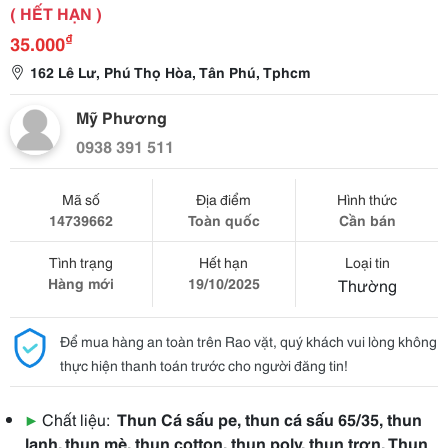
( HẾT HẠN )
₫
35.000
162 Lê Lư, Phú Thọ Hòa, Tân Phú, Tphcm
Mỹ Phương
0938 391 511
Mã số
Địa điểm
Hình thức
14739662
Toàn quốc
Cần bán
Tình trạng
Hết hạn
Loại tin
Hàng mới
19/10/2025
Thường
Để mua hàng an toàn trên Rao vặt, quý khách vui lòng không
thực hiện thanh toán trước cho người đăng tin!
▶
Chất liệu:
Thun Cá sấu pe, thun cá sấu 65/35, thun
lạnh. thun mè, thun cotton, thun poly, thun trơn, Thun