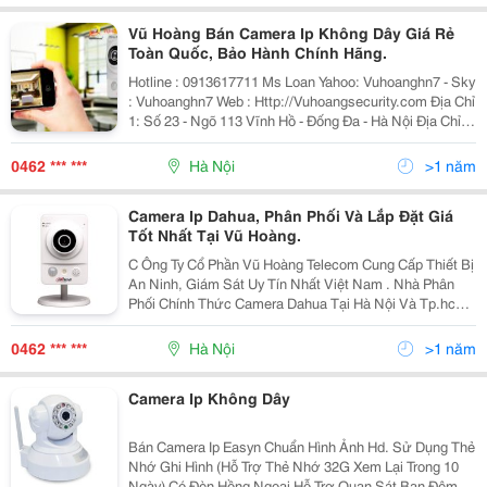
Vũ Hoàng Bán Camera Ip Không Dây Giá Rẻ
Toàn Quốc, Bảo Hành Chính Hãng.
Hotline : 0913617711 Ms Loan Yahoo: Vuhoanghn7 - Sky
: Vuhoanghn7 Web : Http://Vuhoangsecurity.com Địa Chỉ
1: Số 23 - Ngõ 113 Vĩnh Hồ - Đống Đa - Hà Nội Địa Chỉ 2:
Số 39A - Nguyễn Văn Cừ - Long Biên - Hà Nội
0462 *** ***
Hà Nội
>1 năm
Camera Ip Dahua, Phân Phối Và Lắp Đặt Giá
Tốt Nhất Tại Vũ Hoàng.
C Ông Ty Cổ Phần Vũ Hoàng Telecom Cung Cấp Thiết Bị
An Ninh, Giám Sát Uy Tín Nhất Việt Nam . Nhà Phân
Phối Chính Thức Camera Dahua Tại Hà Nội Và Tp.hcm.
-Hotline : 0989 067 969 (Ms. Linh). Hà Nội Gọi 0989 067
969 - 04 6256 1111-
0462 *** ***
Hà Nội
>1 năm
Camera Ip Không Dây
Bán Camera Ip Easyn Chuẩn Hình Ảnh Hd. Sử Dụng Thẻ
Nhớ Ghi Hình (Hỗ Trợ Thẻ Nhớ 32G Xem Lại Trong 10
Ngày) Có Đèn Hồng Ngoại Hỗ Trợ Quan Sát Ban Đêm.