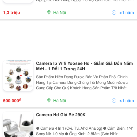
Quan Sát Hình Ảnh Ở Bất Kỳ Đâu Có Internet, Xem
Bằng Điện Thoại Hoặc Máy Tính. Lắp Đặt Đ
1,3 triệu
Hà Nội
>1 năm
Camera Ip Wifi Yoosee Hd - Giảm Giá Đón Năm
Mới - 1 Đổi 1 Trong 24H
Sản Phẩm Hiện Đang Được Bán Và Phân Phối Chính
Hãng Tại Camera Dũng Chúng Tôi Mong Muốn Được
Cung Cấp Cho Quý Khách Hàng Sản Phẩm Tốt Nhất Với
Giá Hợp Lý Và Chế Độ Hậu Mãi Tốt Nhất. Để Tham
Khảo Và Mua Hàng Trực Tiếp, Quý Khách Có Thể Qua
₫
500.000
Hà Nội
>1 năm
Cá
Camera Hd Giá Rẻ 290K
● Camera 4 In 1 (Cvi, Tvi,Ahd,Analog) ● Cảm Biến: 1/4''
Sony Nir 1.0 Mp ● Ống Kính: 2.8Mm (Góc Nhìn