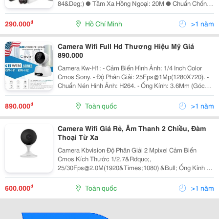
84&Deg;) ● Tầm Xa Hồng Ngoại: 20M ● Chuẩn Chống
Bụi Nước Ip67 (Kx-A1003C4) ● Vỏ Nhựa Công Ty Tnhh
Thương Mại Dịch Vụ Công Nghệ Kỹ Thuật...
₫
290.000
Hồ Chí Minh
>1 năm
Camera Wifi Full Hd Thương Hiệu Mỹ Giá
890.000
Camera Kw-H1: - Cảm Biến Hình Ảnh: 1/4 Inch Color
Cmos Sony. - Độ Phân Giải: 25Fps@1Mp(1280X720). -
Chuẩn Nén Hình Ảnh: H264. - Ống Kính: 3.6Mm (Góc
Nhìn 60.5&Deg;). - Tầm Quan Sát Hồng Ngoại: 10 Mét
(Led Smd). - Hỗ Trợ Wifi (Ieee80
₫
890.000
Toàn quốc
>1 năm
Camera Wifi Giá Rẻ, Âm Thanh 2 Chiều, Đàm
Thoại Từ Xa
Camera Kbvision Độ Phân Giải 2 Mpixel Cảm Biến
Cmos Kích Thước 1/2.7&Rdquo;,
25/30Fps@2.0M(1920&Times;1080) &Bull; Ống Kính Cố
Định 2,8Mm Cho Góc Nhìn 112&Deg;(H), 58&Deg;(V),
131&Deg;(D) &Bull; Chuẩn Nén H.265, Độ Nhạy Sáng
₫
600.000
Toàn quốc
>1 năm
Tối Thiểu 1.96Lux/F1.2(Co