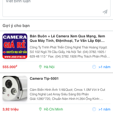
Gợi ý cho bạn
Bán Buôn = Lẻ Camera Xem Qua Mạng, Xem
Qua Máy Tính, Điệnthoại, Tư Vấn Lắp Đặt
Nhanh Giá Rẻ, Uy Tín, Chất Lương
Công Ty Tnhh Phát Triển Công Nghệ Thái Hoàng Vpgd:
Số 102 Ngõ 79 Cầu Giấy, Hà Nội Tel: (04) 3782.1925 /
629 48 113 * Fax: (04) 3782.1926 Phụ Trách Phân Phối :
Mr Linh : 0987 598 897 * 098 9 811 707 Website Bán
Hàng Trực Tuyến Của Công Ty
₫
555.000
Hà Nội
>1 năm
Camera Tip-5001
Cảm Biến Hình Ảnh 1/4&Quot; Cmos 1.0M Với Ir Cut
Công Nghệ Led Array Siêu Sáng Độ Phân
Giải:1280*720, Chuẩn Nén Hình H.264 Ống Kính:
3.6Mm Hồng Ngoại: 3 Led Array (15 - 20M) Quan Sát:
Trong Nhà - Ngày - Đêm Kích T
3,92 triệu
Hồ Chí Minh
>1 năm